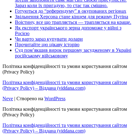
Зараз коли їх пригадую, то стає так смішно.
Готуються до “референдуму” в окупованих регіонах
Звільнення Херсона стане кінцем для режиму Путіна
Воістину, все що трапляється — трапляється на краще.
Як експорт українського зерна допоможе у війні з
Росією
Чи варто зараз купувати долари
Прочитайте цю цікаву історію
Суд пом’якшив вирок першому засудженому в Україні
російському військовому
Політика конфіденційності та умови користування сайтом
(Privacy Policy)
Політика конфіденційності та умови користування сайтом
(Privacy Policy) – Віддана (viddana.com)
Neve
| Створено на
WordPress
Політика конфіденційності та умови користування сайтом
(Privacy Policy)
Політика конфіденційності та умови користування сайтом
(Privacy Policy) – Віддана (viddana.com)