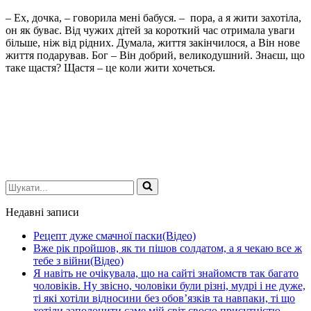
– Ех, дочка, – говорила мені бабуся. – пора, а я жити захотіла,
он як буває. Від чужих дітей за короткий час отримала уваги
більше, ніж від рідних. Думала, життя закінчилося, а Він нове
життя подарував. Бог – Він добрий, великодушний. Знаєш, що
таке щастя? Щастя – це коли жити хочеться.
Шукати...
Недавні записи
Рецепт дуже смачної паски(Відео)
Вже рік пройшов, як ти пішов солдатом, а я чекаю все ж
тебе з війни(Відео)
Я навіть не очікувала, що на сайті знайомств так багато
чоловіків. Ну звісно, чоловіки були різні, мудрі і не дуже,
ті які хотіли відносини без обов’язків та навпаки, ті що
хотіли заполонити саме мій світ своєю присутністю.