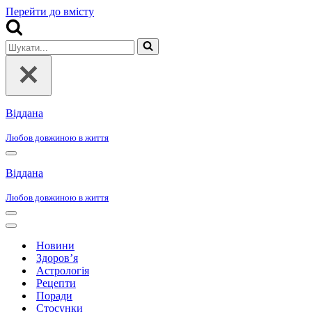
Перейти до вмісту
Шукати...
Віддана
Любов довжиною в життя
Меню
навігації
Віддана
Любов довжиною в життя
Меню
навігації
Меню
навігації
Новини
Здоров’я
Астрологія
Рецепти
Поради
Стосунки