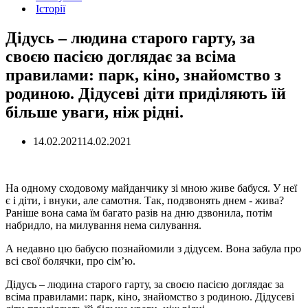
Історії
Дідусь – людина старого гарту, за
своєю пасією доглядає за всіма
правилами: парк, кіно, знайомство з
родиною. Дідусеві діти приділяють їй
більше уваги, ніж рідні.
14.02.2021
14.02.2021
На одному сходовому майданчику зі мною живе бабуся. У неї
є і діти, і внуки, але самотня. Так, подзвонять днем ​​- жива?
Раніше вона сама їм багато разів на дню дзвонила, потім
набридло, на милування нема силування.
А недавно цю бабусю познайомили з дідусем. Вона забула про
всі свої болячки, про сім’ю.
Дідусь – людина старого гарту, за своєю пасією доглядає за
всіма правилами: парк, кіно, знайомство з родиною. Дідусеві