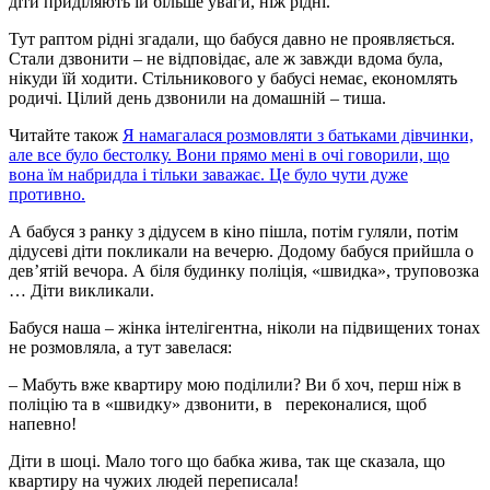
діти приділяють їй більше уваги, ніж рідні.
Тут раптом рідні згадали, що бабуся давно не проявляється.
Стали дзвонити – не відповідає, але ж завжди вдома була,
нікуди їй ходити. Стільникового у бабусі немає, економлять
родичі. Цілий день дзвонили на домашній – тиша.
Читайте також
Я намагалася розмовляти з батьками дівчинки,
але все було бестолку. Вони прямо мені в очі говорили, що
вона їм набридла і тільки заважає. Це було чути дуже
противно.
А бабуся з ранку з дідусем в кіно пішла, потім гуляли, потім
дідусеві діти покликали на вечерю. Додому бабуся прийшла о
дев’ятій вечора. А біля будинку поліція, «швидка», труповозка
… Діти викликали.
Бабуся наша – жінка інтелігентна, ніколи на підвищених тонах
не розмовляла, а тут завелася:
– Мабуть вже квартиру мою поділили? Ви б хоч, перш ніж в
поліцію та в «швидку» дзвонити, в переконалися, щоб
напевно!
Діти в шоці. Мало того що бабка жива, так ще сказала, що
квартиру на чужих людей переписала!