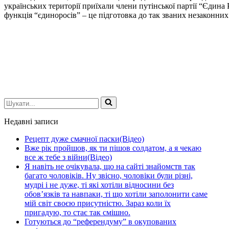
українських території приїхали члени путінської партії “Єдина
функція “єдиноросів” – це підготовка до так званих незаконни
Шукати...
Недавні записи
Рецепт дуже смачної паски(Відео)
Вже рік пройшов, як ти пішов солдатом, а я чекаю
все ж тебе з війни(Відео)
Я навіть не очікувала, що на сайті знайомств так
багато чоловіків. Ну звісно, чоловіки були різні,
мудрі і не дуже, ті які хотіли відносини без
обов’язків та навпаки, ті що хотіли заполонити саме
мій світ своєю присутністю. Зараз коли їх
пригадую, то стає так смішно.
Готуються до “референдуму” в окупованих