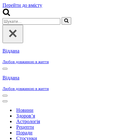
Перейти до вмісту
Шукати...
Віддана
Любов довжиною в життя
Меню
навігації
Віддана
Любов довжиною в життя
Меню
навігації
Меню
навігації
Новини
Здоров’я
Астрологія
Рецепти
Поради
Стосунки