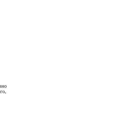
ивно
го,