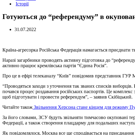
Історії
Готуються до “референдуму” в окупован
31.07.2022
Країна-агресорка Російська Федерація намагається приєднати т
Наразі загарбники проводять активну підготовка до “референду
активно працює кремлівська партія “Єдина Росія”.
Про це в ефірі телеканалу “Київ” повідомив представник ГУР
“Проводяться заходи з уточнення так званих списків виборців.
почався процес роздавання російських паспортів. Це комплекс за
щоб підготувати і провести референдум”, – заявив Скібіцький.
Читайте також
Звільнення Херсона стане кінцем для режиму Пу
За його словами, ЗСУ будуть звільняти тимчасово окуповані тери
Федерації, а також створення плацдарму для подальших наступа
Як повідомлялося, Москва все ще спродівається на приєднання