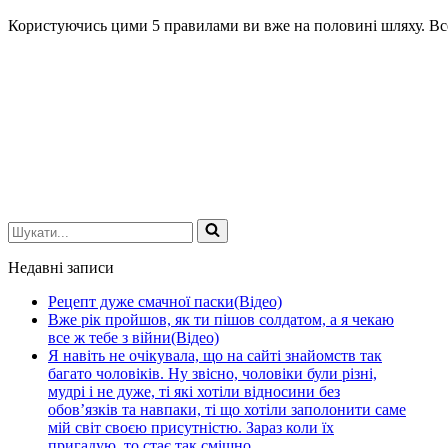
Користуючись цими 5 правилами ви вже на половині шляху. Все 
Шукати...
Недавні записи
Рецепт дуже смачної паски(Відео)
Вже рік пройшов, як ти пішов солдатом, а я чекаю
все ж тебе з війни(Відео)
Я навіть не очікувала, що на сайті знайомств так
багато чоловіків. Ну звісно, чоловіки були різні,
мудрі і не дуже, ті які хотіли відносини без
обов’язків та навпаки, ті що хотіли заполонити саме
мій світ своєю присутністю. Зараз коли їх
пригадую, то стає так смішно.