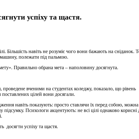
ягнути успіху та щастя.
ілі. Більшість навіть не розуміє чого вони бажають на сніданок. 
, машину, полежати під пальмою.
мету». Правильно обрана мета – наполовину досягнута.
, проведене вченими на студентах коледжу, показало, що рівень
и поставлених цілей вони досягали.
дження навіть показують: просто ставлячи їх перед собою, можна
у підсумку. Психологи акцентують: не всі цілі однаково корисні 
і.
ь досягти успіху та щастя.