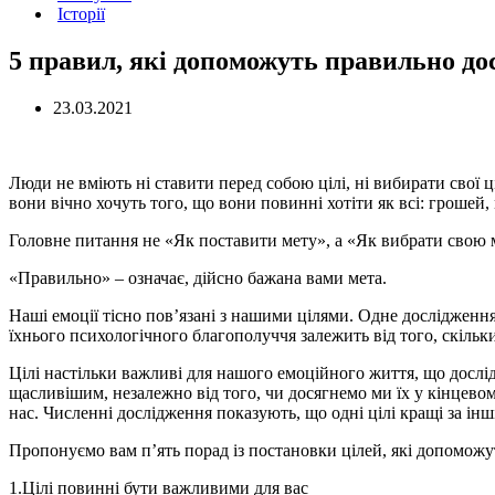
Історії
5 правил, які допоможуть правильно дос
23.03.2021
Люди не вміють ні ставити перед собою цілі, ні вибирати свої ц
вони вічно хочуть того, що вони повинні хотіти як всі: грошей
Головне питання не «Як поставити мету», а «Як вибрати свою 
«Правильно» – означає, дійсно бажана вами мета.
Наші емоції тісно пов’язані з нашими цілями. Одне дослідження
їхнього психологічного благополуччя залежить від того, скільк
Цілі настільки важливі для нашого емоційного життя, що дослі
щасливішим, незалежно від того, чи досягнемо ми їх у кінцевом
нас. Численні дослідження показують, що одні цілі кращі за інш
Пропонуємо вам п’ять порад із постановки цілей, які допоможут
1.Цілі повинні бути важливими для вас