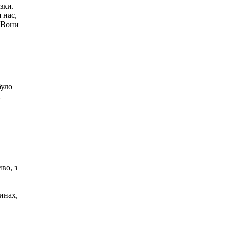
зки.
 нас,
. Вони
було
й
во, з
инах,