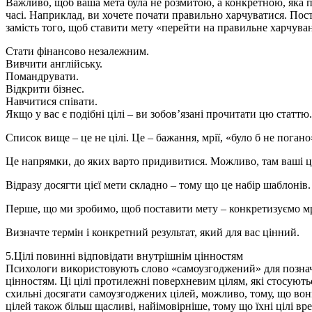
Важливо, щоб ваша мета була не розмитою, а конкретною, яка 
часі. Наприклад, ви хочете почати правильно харчуватися. Поста
замість того, щоб ставити мету «перейти на правильне харчува
Стати фінансово незалежним.
Вивчити англійську.
Помандрувати.
Відкрити бізнес.
Навчитися співати.
Якщо у вас є подібні цілі – ви зобов’язані прочитати цю статтю.
Список вище – це не цілі. Це – бажання, мрії, «було б не поган
Це напрямки, до яких варто придивитися. Можливо, там ваші ці
Відразу досягти цієї мети складно – тому що це набір шаблонів.
Перше, що ми зробимо, щоб поставити мету – конкретизуємо мр
Визначте термін і конкретний результат, який для вас цінний.
5.Цілі повинні відповідати внутрішнім цінностям
Психологи використовують слово «самоузгоджений» для познач
цінностям. Ці цілі протилежні поверхневим цілям, які стосують
схильні досягати самоузгоджених цілей, можливо, тому, що вон
цілей також більш щасливі, найімовірніше, тому що їхні цілі вр