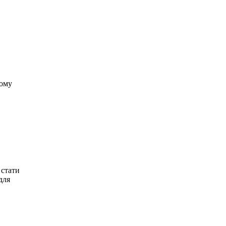
Тому
 стати
для