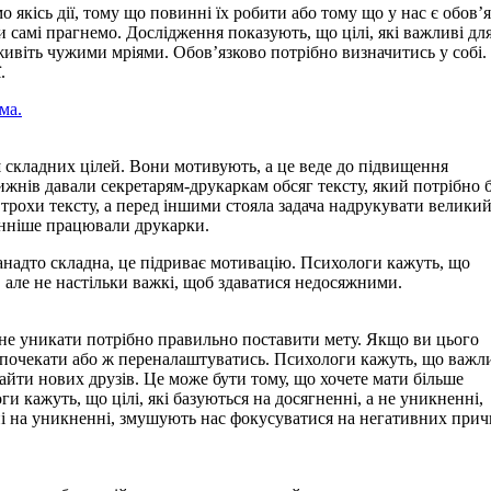
о якісь дії, тому що повинні їх робити або тому що у нас є обов’я
 самі прагнемо. Дослідження показують, що цілі, які важливі для
живіть чужими мріями. Обов’язково потрібно визначитись у собі
.
ма.
 складних цілей. Вони мотивують, а це веде до підвищення
ижнів давали секретарям-друкаркам обсяг тексту, який потрібно 
трохи тексту, а перед іншими стояла задача надрукувати велики
ранніше працювали друкарки.
анадто складна, це підриває мотивацію. Психологи кажуть, що
і, але не настільки важкі, щоб здаватися недосяжними.
х не уникати потрібно правильно поставити мету. Якщо ви цього
и почекати або ж переналаштуватись. Психологи кажуть, що важли
найти нових друзів. Це може бути тому, що хочете мати більше
и кажуть, що цілі, які базуються на досягненні, а не уникненні,
ані на уникненні, змушують нас фокусуватися на негативних прич