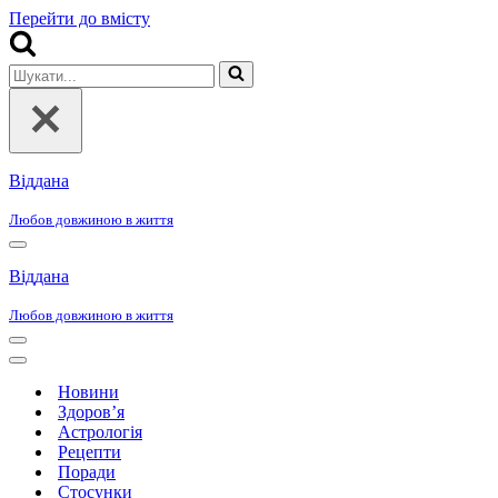
Перейти до вмісту
Шукати...
Віддана
Любов довжиною в життя
Меню
навігації
Віддана
Любов довжиною в життя
Меню
навігації
Меню
навігації
Новини
Здоров’я
Астрологія
Рецепти
Поради
Стосунки