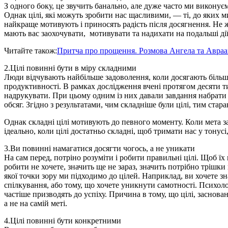
З одного боку, це звучить банально, але дуже часто ми виконуєм
Однак цілі, які можуть зробити нас щасливими, — ті, до яких ми
найкраще мотивують і приносять радість після досягнення. Не 
мають вас заохочувати, мотивувати та надихати на подальші дії
Читайте також:
Притча про прощення. Розмова Ангела та Авраа
2.Цілі повинні бути в міру складними
Люди відчувають найбільше задоволення, коли досягають більш
продуктивності. В рамках дослідження вчені протягом десяти т
надрукувати. При цьому одним із них давали завдання набрати 
обсяг. Згідно з результатами, чим складніше були цілі, тим ста
Однак складні цілі мотивують до певного моменту. Коли мета з
ідеально, коли цілі достатньо складні, щоб тримати нас у тонус
3.Ви повинні намагатися досягти чогось, а не уникати
На сам перед, потріно розуміти і робити правильні цілі. Щоб ї
робити не хочете, значить ще не зараз, значить потрібно трішк
якої точки зору ми підходимо до цілей. Наприклад, ви хочете з
спілкування, або тому, що хочете уникнути самотності. Психолог
частіше призводять до успіху. Причина в тому, що цілі, заснов
а не на самій меті.
4.Цілі повинні бути конкретними