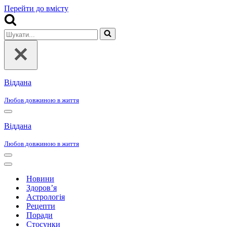
Перейти до вмісту
Шукати...
Віддана
Любов довжиною в життя
Меню
навігації
Віддана
Любов довжиною в життя
Меню
навігації
Меню
навігації
Новини
Здоров’я
Астрологія
Рецепти
Поради
Стосунки