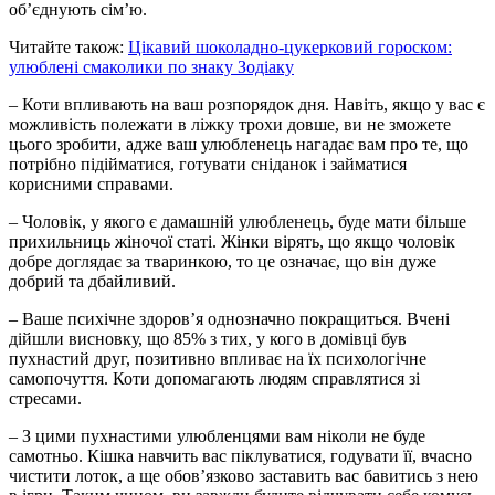
об’єднують сім’ю.
Читайте також:
Цікавий шоколадно-цукерковий гороском:
улюблені смаколики по знаку Зодіаку
– Коти впливають на ваш розпорядок дня. Навіть, якщо у вас є
можливість полежати в ліжку трохи довше, ви не зможете
цього зробити, адже ваш улюбленець нагадає вам про те, що
потрібно підійматися, готувати сніданок і займатися
корисними справами.
– Чоловік, у якого є дамашній улюбленець, буде мати більше
прихильниць жіночої статі. Жінки вірять, що якщо чоловік
добре доглядає за тваринкою, то це означає, що він дуже
добрий та дбайливий.
– Ваше психічне здоров’я однозначно покращиться. Вчені
дійшли висновку, що 85% з тих, у кого в домівці був
пухнастий друг, позитивно впливає на їх психологічне
самопочуття. Коти допомагають людям справлятися зі
стресами.
– З цими пухнастими улюбленцями вам ніколи не буде
самотньо. Кішка навчить вас піклуватися, годувати її, вчасно
чистити лоток, а ще обов’язково заставить вас бавитись з нею