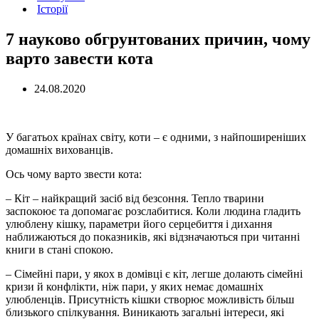
Історії
7 науково обгрунтованих причин, чому
варто завести кота
24.08.2020
У багатьох країнах світу, коти – є одними, з найпоширеніших
домашніх вихованців.
Ось чому варто звести кота:
– Кіт – найкращий засіб від безсоння. Тепло тварини
заспокоює та допомагає розслабитися. Коли людина гладить
улюблену кішку, параметри його серцебиття і дихання
наближаються до показників, які відзначаються при читанні
книги в стані спокою.
– Сімейні пари, у якох в домівці є кіт, легше долають сімейні
кризи й конфлікти, ніж пари, у яких немає домашніх
улюбленців. Присутність кішки створює можливість більш
близького спілкування. Виникають загальні інтереси, які