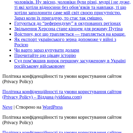
чоловіків. Ну звісно, чоловіки були різні, мудрі і не дуже,
ті які хотіли відносини без обов’язків та навпаки, ті що
хотіли заполонити саме мій світ своєю присутністю.
Зараз коли їх пригадую, то стає так смішно.
Готуються до “референдуму” в окупованих регіонах
Звільнення Херсона стане кінцем для режиму Путіна
Воістину, все що трапляється — трапляється на краще.
Як експорт українського зерна допоможе у війні з
Росією
Чи варто зараз купувати долари
Прочитайте цю цікаву історію
Суд пом’якшив вирок першому засудженому в Україні
російському військовому
Політика конфіденційності та умови користування сайтом
(Privacy Policy)
Політика конфіденційності та умови користування сайтом
(Privacy Policy) – Віддана (viddana.com)
Neve
| Створено на
WordPress
Політика конфіденційності та умови користування сайтом
(Privacy Policy)
Політика конфіденційності та умови користування сайтом