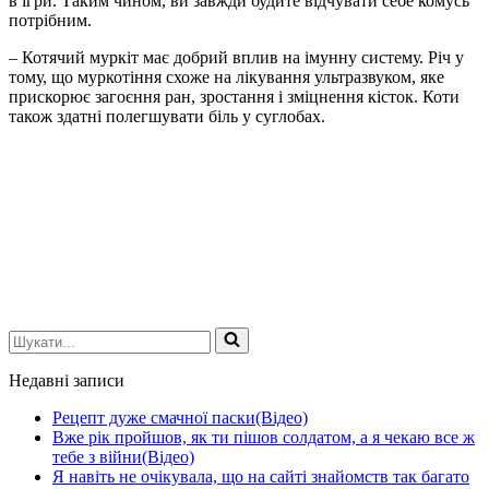
в ігри. Таким чином, ви завжди будите відчувати себе комусь
потрібним.
– Котячий муркіт має добрий вплив на імунну систему. Річ у
тому, що муркотіння схоже на лікування ультразвуком, яке
прискорює загоєння ран, зростання і зміцнення кісток. Коти
також здатні полегшувати біль у суглобах.
Шукати...
Недавні записи
Рецепт дуже смачної паски(Відео)
Вже рік пройшов, як ти пішов солдатом, а я чекаю все ж
тебе з війни(Відео)
Я навіть не очікувала, що на сайті знайомств так багато