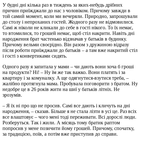
У будні дні кілька раз в тиждень за яких-небудь дрібних
причин приїжджали до нас з чоловіком. Причому завжди в
той самий момент, коли ми вечеряли. Природно, запрошували
до столу і непроханих гостей. Жодного разу не відмовилися.
Самі ж ніколи не кликали до себе в гості нікого. То їх немає,
то втомилися, то грошей немає, щоб стіл накрити. Навіть дні
народження брат частенько відзначав у батьків в будинку.
Причому вельми своєрідно. Він разом з дружиною відразу
після роботи приїжджали до батьків – а там вже накритий стіл
і гості з конвертиками сидять.
Одного разу я запитала у мами – чи дають вони хоча б гроші
на продукти? Ні! – Ну їм же так важко. Вони платять і за
квартиру і за комуналку. А ще одягнутися-взутися треба, –
жалібно протягнула мама. Пробувала поговорити з братом. Ну
недобре це в 26 років жити на шиї у батьків літніх. Не
зрозумів.
– Я їх ні про що не просив. Самі все дають і кличуть на дні
народження, – сказав. Більше я не стала лізти в усі це. Раз всіх
все влаштовує – чого мені тоді переживати. Всі дорослі люди.
Розберуться. Так і жили. А місяць тому братик раптом
попросив у мене позичити йому грошей. Причому, спочатку,
за традицією, поїв, а потім вже приступив до справи.