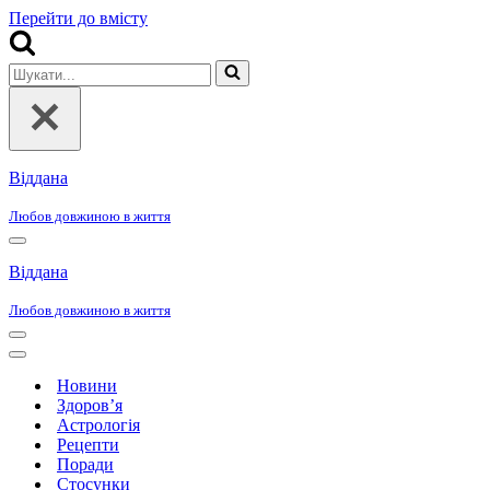
Перейти до вмісту
Шукати...
Віддана
Любов довжиною в життя
Меню
навігації
Віддана
Любов довжиною в життя
Меню
навігації
Меню
навігації
Новини
Здоров’я
Астрологія
Рецепти
Поради
Стосунки