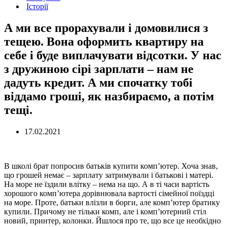
Історії
А ми все прорахували і домовилися з
тещею. Вона оформить квартиру на
себе і буде виплачувати відсотки. У нас
з дружиною сірі зарплати – нам не
дадуть кредит. А ми спочатку тобі
віддамо гроші, як назбираємо, а потім
тещі.
17.02.2021
В школі брат попросив батьків купити комп’ютер. Хоча знав,
що грошей немає – зарплату затримували і батькові і матері.
На море не їздили влітку – нема на що. А в ті часи вартість
хорошого комп’ютера дорівнювала вартості сімейної поїздці
на море. Проте, батьки влізли в борги, але комп’ютер братику
купили. Причому не тільки комп, але і комп’ютерний стіл
новий, принтер, колонки. Йшлося про те, що все це необхідно