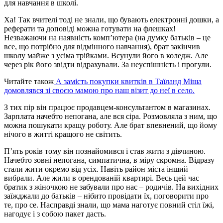
для навчання в школі.
Ха! Так вчителі тоді не знали, що бувають електронні дошки, а
реферати та доповіді можна готувати на флешках!
Незважаючи на наявність комп’ютера (на думку батьків – це
все, що потрібно для відмінного навчання), брат закінчив
школу майже з усіма трійками. Всунули його в коледж. Але
через рік його звідти відрахували. За неуспішність і прогули.
Читайте також
А замість покупки квитків в Таїланд Міша
домовлявся зі своєю мамою про наш візит до неї в село.
З тих пір він працює продавцем-консультантом в магазинах.
Зарплата начебто непогана, але вся сіра. Розмовляла з ним, що
можна пошукати кращу роботу. Але брат впевнений, що йому
нічого в житті кращого не світить.
П’ять років тому він познайомився і став жити з дівчиною.
Начебто зовні непогана, симпатична, в міру скромна. Відразу
стали жити окремо від усіх. Навіть район міста інший
вибрали. Але жили в орендованій квартирі. Весь цей час
братик з жіночкою не забували про нас – родичів. На вихідних
заїжджали до батьків – нібито провідати їх, поговорити про
те, про се. Насправді знали, що мама наготує повний стіл їжі,
нагодує і з собою пакет дасть.