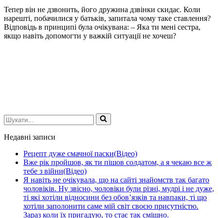
Тепер він не дзвонить, його дружина дзвінки скидає. Коли
нарешті, побачилися у батьків, запитала чому таке ставлення?
Відповідь в принципі була очікувана: – Яка ти мені сестра,
якщо навіть допомогти у важкій ситуації не хочеш?
Шукати...
Недавні записи
Рецепт дуже смачної паски(Відео)
Вже рік пройшов, як ти пішов солдатом, а я чекаю все ж
тебе з війни(Відео)
Я навіть не очікувала, що на сайті знайомств так багато
чоловіків. Ну звісно, чоловіки були різні, мудрі і не дуже,
ті які хотіли відносини без обов’язків та навпаки, ті що
хотіли заполонити саме мій світ своєю присутністю.
Зараз коли їх пригадую, то стає так смішно.