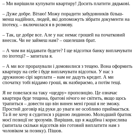
– Ми вирішили купувати квартиру! Досить платити дядькові.
– Дуже добре. Вітаю! Можу порадити забудовників більш-
менш надійних, людей, які допоможуть зібрати документи на
іпотеку, – включилася я в розмову.
– Так, це добре все. Але у нас немає грошей на початковий
внесок. Чи не займеш нам? – ошелешив брат.
– А чим ви віддавати будете? І ще відсотки банку виплачувати
по іпотеці? – запитала я.
– А ми все прорахували і домовилися з тещею. Вона оформить
квартиру на себе і буде виплачувати відсотки. У нас з
дружиною сірі зарплати – нам не дадуть кредит. А ми
спочатку тобі віддамо гроші, як назбираємо, а потім тещі.
Я не повелася на таку «щедру» пропозицію. Це означає
квартира буде тещина, братові нічого не світить, якщо щось
трапиться – довести що він винен мені гроші я не зможу.
Простий договір від руки до уваги не особливо приймається.
Та й не хочу я судитися з рідною людиною. Молодший братик
моєї позиції не зрозумів. Вирішив, що я жадібна і корислива
(запитала скільки відсотків він готовий виплатити нам з
чоловіком за позику). Пішов.