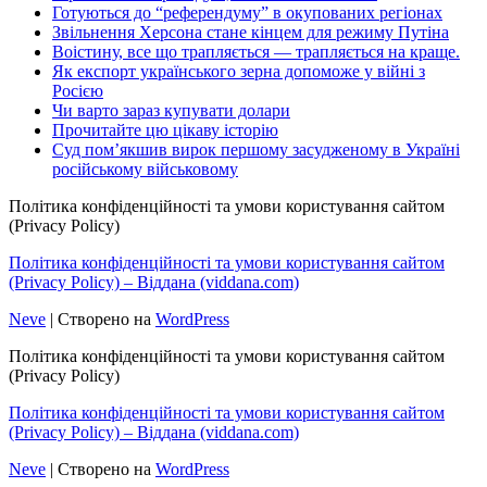
Готуються до “референдуму” в окупованих регіонах
Звільнення Херсона стане кінцем для режиму Путіна
Воістину, все що трапляється — трапляється на краще.
Як експорт українського зерна допоможе у війні з
Росією
Чи варто зараз купувати долари
Прочитайте цю цікаву історію
Суд пом’якшив вирок першому засудженому в Україні
російському військовому
Політика конфіденційності та умови користування сайтом
(Privacy Policy)
Політика конфіденційності та умови користування сайтом
(Privacy Policy) – Віддана (viddana.com)
Neve
| Створено на
WordPress
Політика конфіденційності та умови користування сайтом
(Privacy Policy)
Політика конфіденційності та умови користування сайтом
(Privacy Policy) – Віддана (viddana.com)
Neve
| Створено на
WordPress