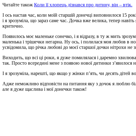
Читайте також
Коли її хлопець дізнався про дитину, він – втік.
І ось настав час, коли моїй старшій донечці виповнилося 15 рокі
і я зрозуміла, що зараз саме час. Дочка вже велика, тепер навіть
критично.
Появилось моє маленьке сонечко, і я відразу, в ту ж мить зрозу
маленька і трішечки негарна. Ну ось, і полилася моя любов в нов
усвідомила, що річка любові до моєї старшої дочки нітрохи не 
Виходить, що всі ці роки, я дуже помилялася і даремно хвилювал
так. Просто всередині мене з появою нової дитинки з’явилося н
І я зрозуміла, нарешті, що якщо у жінки п’ять, чи десять дітей 
Адже неможливо відповісти на питання яку з дочок я люблю більш
але я дуже щаслива і мої донечки також!