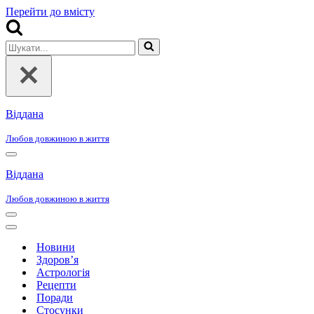
Перейти до вмісту
Шукати...
Віддана
Любов довжиною в життя
Меню
навігації
Віддана
Любов довжиною в життя
Меню
навігації
Меню
навігації
Новини
Здоров’я
Астрологія
Рецепти
Поради
Стосунки