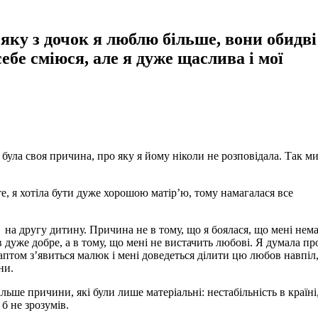
яку з дочок я люблю більше, вони обидві
 себе сміюся, але я дуже щаслива і мої
 була своя причина, про яку я йому ніколи не розповідала. Так м
е, я хотіла бути дуже хорошою матір’ю, тому намагалася все
я на другу дитину. Причина не в тому, що я боялася, що мені нема
в дуже добре, а в тому, що мені не вистачить любові. Я думала пр
птом з’явиться малюк і мені доведеться ділити цю любов навпіл, 
ни.
ьше причини, які були лише матеріальні: нестабільність в країні
б не зрозумів.