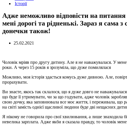
Історії
Адже неможливо відповісти на питання 
мені дорогі та рідненькі. Зараз я сама з
донечки також!
25.02.2021
Чоловік мріяв про другу дитину. Але я не наважувалася. У мене
роки. А через 15 років я зрозуміла, що дуже помилялася
Можливо, моя історія здасться комусь дуже дивною. Але, повірт
прорахувати.
Ви знаєте, якось так склалося, що я дуже довго не наважувалас
що буде її утримувати, чи за що годувати, адже чоловік заробля
свою дочку, яка заповнювала все моє життя, і переживала, що ра
на світі замість однієї щасливої людини буде дві нещасних дити
Я нікому не говорила про свої хвилювання, а лише знаходила біл
невелика зарплата. Адже якби я сказала правду, то чоловік мене 