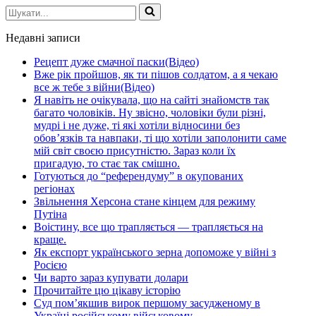
Шукати...
Недавні записи
Рецепт дуже смачної паски(Відео)
Вже рік пройшов, як ти пішов солдатом, а я чекаю
все ж тебе з війни(Відео)
Я навіть не очікувала, що на сайті знайомств так
багато чоловіків. Ну звісно, чоловіки були різні,
мудрі і не дуже, ті які хотіли відносини без
обов’язків та навпаки, ті що хотіли заполонити саме
мій світ своєю присутністю. Зараз коли їх
пригадую, то стає так смішно.
Готуються до “референдуму” в окупованих
регіонах
Звільнення Херсона стане кінцем для режиму
Путіна
Воістину, все що трапляється — трапляється на
краще.
Як експорт українського зерна допоможе у війні з
Росією
Чи варто зараз купувати долари
Прочитайте цю цікаву історію
Суд пом’якшив вирок першому засудженому в
Україні російському військовому