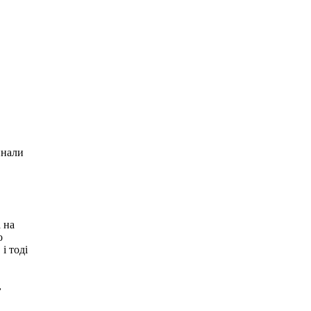
инали
 на
о
і тоді
,