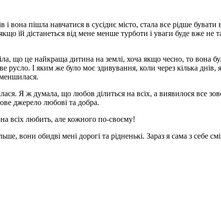
в і вона пішла навчатися в сусіднє місто, стала все рідше бувати 
 якщо їй дістанеться від мене менше турботи і уваги буде вже не т
міла, що це найкраща дитина на землі, хоча якщо чесно, то вона бу
е русло. І яким же було моє здивування, коли через кілька днів, 
зменшилася.
ася. Я ж думала, що любов ділиться на всіх, а виявилося все зов
ове джерело любові та добра.
вона всіх любить, але кожного по-своєму!
е, вони обидві мені дорогі та рідненькі. Зараз я сама з себе см