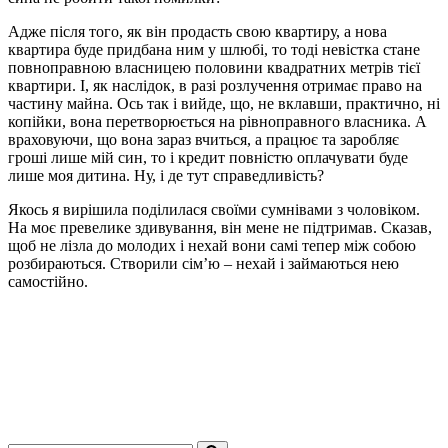
Адже після того, як він продасть свою квартиру, а нова
квартира буде придбана ним у шлюбі, то тоді невістка стане
повноправною власницею половини квадратних метрів тієї
квартири. І, як наслідок, в разі розлучення отримає право на
частину майна. Ось так і вийде, що, не вклавши, практично, ні
копійки, вона перетворюється на рівноправного власника. А
враховуючи, що вона зараз вчиться, а працює та заробляє
гроші лише мій син, то і кредит повністю оплачувати буде
лише моя дитина. Ну, і де тут справедливість?
Якось я вирішила поділилася своїми сумнівами з чоловіком.
На моє превелике здивування, він мене не підтримав. Сказав,
щоб не лізла до молодих і нехай вони самі тепер між собою
розбираються. Створили сім’ю – нехай і займаються нею
самостійно.