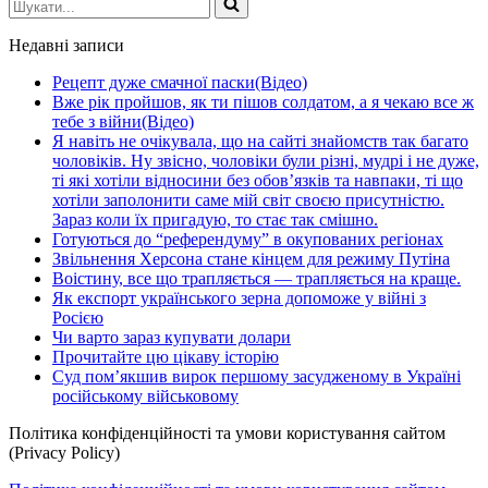
Шукати...
Недавні записи
Рецепт дуже смачної паски(Відео)
Вже рік пройшов, як ти пішов солдатом, а я чекаю все ж
тебе з війни(Відео)
Я навіть не очікувала, що на сайті знайомств так багато
чоловіків. Ну звісно, чоловіки були різні, мудрі і не дуже,
ті які хотіли відносини без обов’язків та навпаки, ті що
хотіли заполонити саме мій світ своєю присутністю.
Зараз коли їх пригадую, то стає так смішно.
Готуються до “референдуму” в окупованих регіонах
Звільнення Херсона стане кінцем для режиму Путіна
Воістину, все що трапляється — трапляється на краще.
Як експорт українського зерна допоможе у війні з
Росією
Чи варто зараз купувати долари
Прочитайте цю цікаву історію
Суд пом’якшив вирок першому засудженому в Україні
російському військовому
Політика конфіденційності та умови користування сайтом
(Privacy Policy)