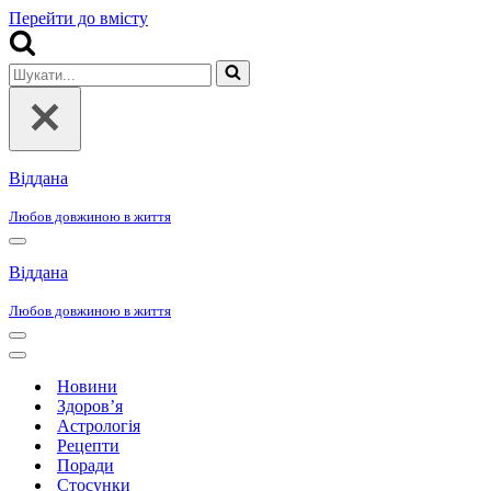
Перейти до вмісту
Шукати...
Віддана
Любов довжиною в життя
Меню
навігації
Віддана
Любов довжиною в життя
Меню
навігації
Меню
навігації
Новини
Здоров’я
Астрологія
Рецепти
Поради
Стосунки