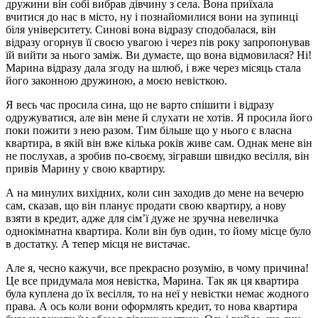
дружини він собі вибрав дівчину з села. Вона приїхала
вчитися до нас в місто, ну і познайомилися вони на зупинці
біля університету. Синові вона відразу сподобалася, він
відразу огорнув її своєю увагою і через пів року запропонував
їй вийти за нього заміж. Ви думаєте, що вона відмовилася? Ні!
Марина відразу дала згоду на шлюб, і вже через місяць стала
його законною дружиною, а моєю невісткою.
Я весь час просила сина, що не варто спішити і відразу
одружуватися, але він мене й слухати не хотів. Я просила його
поки пожити з нею разом. Тим більше що у нього є власна
квартира, в якій він вже кілька років живе сам. Однак мене він
не послухав, а зробив по-своєму, зігравши швидко весілля, він
привів Марину у свою квартиру.
А на минулих вихідних, коли син заходив до мене на вечерю
сам, сказав, що він планує продати свою квартиру, а нову
взяти в кредит, адже для сім’ї дуже не зручна невеличка
однокімнатна квартира. Коли він був один, то йому місце було
в достатку. А тепер місця не вистачає.
Але я, чесно кажучи, все прекрасно розумію, в чому причина!
Це все придумала моя невістка, Марина. Так як ця квартира
була куплена до їх весілля, то на неї у невістки немає жодного
права. А ось коли вони оформлять кредит, то нова квартира