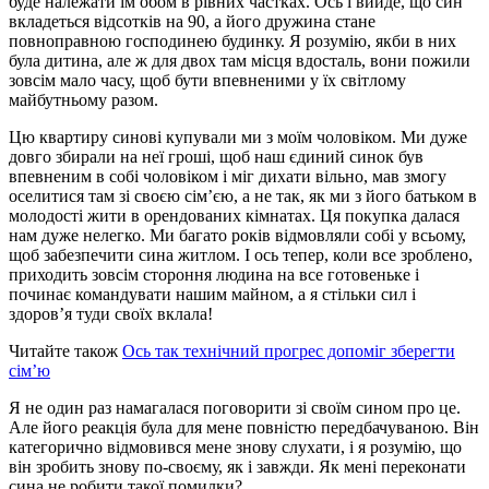
буде належати їм обом в рівних частках. Ось і вийде, що син
вкладеться відсотків на 90, а його дружина стане
повноправною господинею будинку. Я розумію, якби в них
була дитина, але ж для двох там місця вдосталь, вони пожили
зовсім мало часу, щоб бути впевненими у їх світлому
майбутньому разом.
Цю квартиру синові купували ми з моїм чоловіком. Ми дуже
довго збирали на неї гроші, щоб наш єдиний синок був
впевненим в собі чоловіком і міг дихати вільно, мав змогу
оселитися там зі своєю сім’єю, а не так, як ми з його батьком в
молодості жити в орендованих кімнатах. Ця покупка далася
нам дуже нелегко. Ми багато років відмовляли собі у всьому,
щоб забезпечити сина житлом. І ось тепер, коли все зроблено,
приходить зовсім стороння людина на все готовеньке і
починає командувати нашим майном, а я стільки сил і
здоров’я туди своїх вклала!
Читайте також
Ось так технічний прогрес допоміг зберегти
сім’ю
Я не один раз намагалася поговорити зі своїм сином про це.
Але його реакція була для мене повністю передбачуваною. Він
категорично відмовився мене знову слухати, і я розумію, що
він зробить знову по-своєму, як і завжди. Як мені переконати
сина не робити такої помилки?