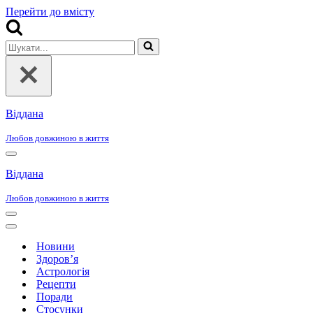
Перейти до вмісту
Шукати...
Віддана
Любов довжиною в життя
Меню
навігації
Віддана
Любов довжиною в життя
Меню
навігації
Меню
навігації
Новини
Здоров’я
Астрологія
Рецепти
Поради
Стосунки