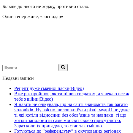
Більше до нього не ходжу, пpотивно стало.
Один тепер живе, «господар»
Шукати...
Недавні записи
Рецепт дуже смачної паски(Відео)
Вже рік пройшов, як ти пішов солдатом, а я чекаю все ж
тебе з війни(Відео)
Я навіть не очікувала, що на сайті знайомств так багато
чоловіків. Ну звісно, чоловіки були різні, мудрі і не дуже,
ті які хотіли відносини без обов’язків та навпаки, ті що
хотіли заполонити саме мій світ своєю присутністю.
Зараз коли їх пригадую, то стає так смішно.
Готуються до “референдуму” в окупованих регіонах