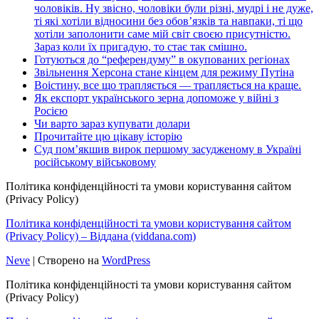
чоловіків. Ну звісно, чоловіки були різні, мудрі і не дуже,
ті які хотіли відносини без обов’язків та навпаки, ті що
хотіли заполонити саме мій світ своєю присутністю.
Зараз коли їх пригадую, то стає так смішно.
Готуються до “референдуму” в окупованих регіонах
Звільнення Херсона стане кінцем для режиму Путіна
Воістину, все що трапляється — трапляється на краще.
Як експорт українського зерна допоможе у війні з
Росією
Чи варто зараз купувати долари
Прочитайте цю цікаву історію
Суд пом’якшив вирок першому засудженому в Україні
російському військовому
Політика конфіденційності та умови користування сайтом
(Privacy Policy)
Політика конфіденційності та умови користування сайтом
(Privacy Policy) – Віддана (viddana.com)
Neve
| Створено на
WordPress
Політика конфіденційності та умови користування сайтом
(Privacy Policy)