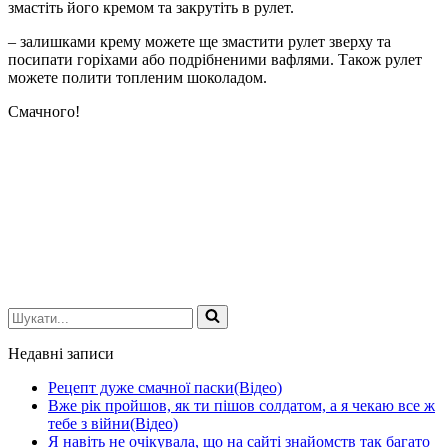
змастіть його кремом та закрутіть в рулет.
– залишками крему можете ще змастити рулет зверху та
посипати горіхами або подрібненими вафлями. Також рулет
можете полити топленим шоколадом.
Смачного!
Шукати...
Недавні записи
Рецепт дуже смачної паски(Відео)
Вже рік пройшов, як ти пішов солдатом, а я чекаю все ж
тебе з війни(Відео)
Я навіть не очікувала, що на сайті знайомств так багато