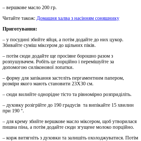
– вершкове масло 200 гр.
Читайте також:
Домашня халва з насінням соняшнику
Приготування:
– у посудині збийте яйця, а потім додайте до них цукор.
Збивайте суміш міксером до щільних піків.
– потім сюди додайте ще просіяне борошно разом з
розпушувачем. Робіть це порційно і перемішуйте за
допомогою силіконової лопатки.
– форму для запікання застеліть пергаментним папером,
розміри якого мають становити 23Х30 см.
– сюди вилийте однорідне тісто та рівномірно розприділіть.
– духовку розігрійте до 190 градусів та випікайте 15 хвилин
при 190 °.
– для крему збийте вершкове масло міксером, щоб утворилася
пишна піна, а потім додайте сюди згущене молоко порційно.
– корж витягніть з духовки та залишіть охолоджуватися. Потім