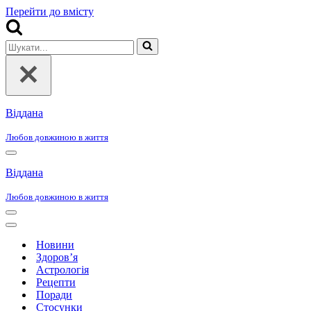
Перейти до вмісту
Шукати...
Віддана
Любов довжиною в життя
Меню
навігації
Віддана
Любов довжиною в життя
Меню
навігації
Меню
навігації
Новини
Здоров’я
Астрологія
Рецепти
Поради
Стосунки