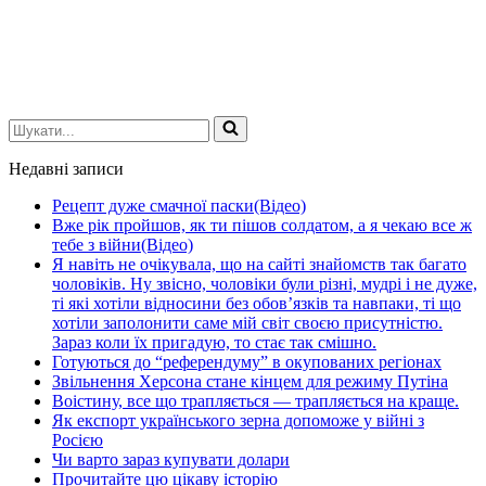
Шукати...
Недавні записи
Рецепт дуже смачної паски(Відео)
Вже рік пройшов, як ти пішов солдатом, а я чекаю все ж
тебе з війни(Відео)
Я навіть не очікувала, що на сайті знайомств так багато
чоловіків. Ну звісно, чоловіки були різні, мудрі і не дуже,
ті які хотіли відносини без обов’язків та навпаки, ті що
хотіли заполонити саме мій світ своєю присутністю.
Зараз коли їх пригадую, то стає так смішно.
Готуються до “референдуму” в окупованих регіонах
Звільнення Херсона стане кінцем для режиму Путіна
Воістину, все що трапляється — трапляється на краще.
Як експорт українського зерна допоможе у війні з
Росією
Чи варто зараз купувати долари
Прочитайте цю цікаву історію