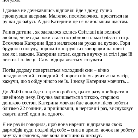
І донька не дочекавшись відповіді йде з дому, гучно
грюкнувши дверима. Малятко, посміхаючись, проситься на
ручки до бабусі. А для Катерини це і є найбільшим щастям.
Рання дитина , як здавалося колись Світлані від великої
любові, через два роки стала потрібною тільки бабусі і тітці.
Втомлена Катерина йде з малятком на руках на кухню. Гори
брудного посуду, порожні каструлі та сковорідки на плиті –
все як і завжди. Катерина зітхає, садить внучку за стіл і дає їй
листок і олівець. Сама відправляється готувати.
Потім додому повертається молодший син – вічно
незадоволений і голодний. З порога він «гарчить» на матір,
кажучи, що з обіду нічого не їв. І знову Катерина мовчить…
До 20-00 вона йде на третю роботу, цього разу прибирати в
швейному цеху. Внучка залишається з тіткою, старшою
донькою сестри. Катерина мовчки йде додому після роботи
близько 22 години, а прийшовши, в черговий раз, вислуховує
скарги дітей один на одного.
Я не раз їй говорила, щоб вона нарешті відправила своїх
дармоїдів куди подалі від себе – сина в армію, дочок на роботу,
внучку в садочок, але вона постійно їх шкодує.