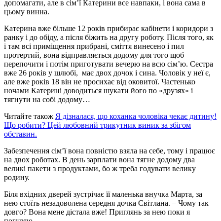
допомагати, але в сім’ї Катерини все навпаки, і вона сама в
цьому винна.
Катерина вже більше 12 років прибирає кабінети і коридори з
ранку і до обіду, а після біжить на другу роботу. Після того, як
і там всі приміщення прибрані, сміття винесено і пил
протертий, вона відправляється додому для того щоб
перепочити і потім приготувати вечерю на всю сім’ю. Сестра
вже 26 років у шлюбі, має двох дочок і сина. Чоловік у неї є,
але вже років 18 він не просихає від оковитої. Частенько
ночами Катерині доводиться шукати його по «друзях» і
тягнути на собі додому…
Читайте також
Я дізналася, що коханка чоловіка чекає дитину!
Що робити? Цей любовний трикутник виник за збігом
обставин.
Забезпечення сім’ї вона повністю взяла на себе, тому і працює
на двох роботах. В день зарплати вона тягне додому два
великі пакети з продуктами, бо ж треба годувати велику
родину.
Біля вхідних дверей зустрічає її маленька внучка Марта, за
нею стоїть незадоволена середня дочка Світлана. – Чому так
довго? Вона мене дістала вже! Приглянь за нею поки я
погуляю.