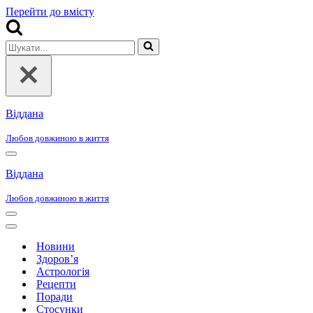
Перейти до вмісту
Шукати...
Віддана
Любов довжиною в життя
Меню
навігації
Віддана
Любов довжиною в життя
Меню
навігації
Меню
навігації
Новини
Здоров’я
Астрологія
Рецепти
Поради
Стосунки