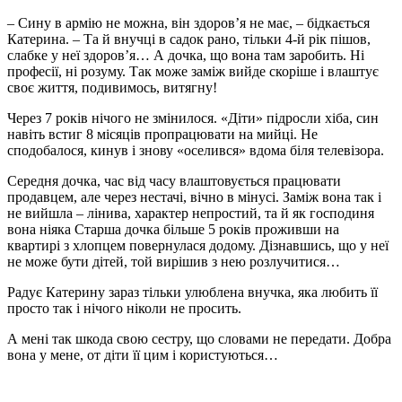
– Сину в армію не можна, він здоров’я не має, – бідкається
Катерина. – Та й внучці в садок рано, тільки 4-й рік пішов,
слабке у неї здоров’я… А дочка, що вона там заробить. Ні
професії, ні розуму. Так може заміж вийде скоріше і влаштує
своє життя, подивимось, витягну!
Через 7 років нічого не змінилося. «Діти» підросли хіба, син
навіть встиг 8 місяців пропрацювати на мийці. Не
сподобалося, кинув і знову «оселився» вдома біля телевізора.
Середня дочка, час від часу влаштовується працювати
продавцем, але через нестачі, вічно в мінусі. Заміж вона так і
не вийшла – лінива, характер непростий, та й як господиня
вона ніяка Старша дочка більше 5 років проживши на
квартирі з хлопцем повернулася додому. Дізнавшись, що у неї
не може бути дітей, той вирішив з нею розлучитися…
Радує Катерину зараз тільки улюблена внучка, яка любить її
просто так і нічого ніколи не просить.
А мені так шкода свою сестру, що словами не передати. Добра
вона у мене, от діти її цим і користуються…