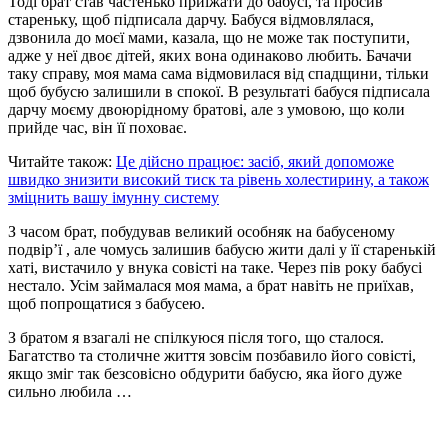
Тоді брат став частенько приїжати до бабусі, та просив
стареньку, щоб підписала дарчу. Бабуся відмовлялася,
дзвонила до моєї мами, казала, що не може так поступити,
адже у неї двоє дітей, яких вона одинаково любить. Бачачи
таку справу, моя мама сама відмовилася від спадщини, тільки
щоб бубусю залишили в спокої. В результаті бабуся підписала
дарчу моєму двоюрідному братові, але з умовою, що коли
прийде час, він її поховає.
Читайте також:
Це дійсно працює: засіб, який допоможе
швидко знизити високий тиск та рівень холестирину, а також
зміцнить вашу імунну систему
З часом брат, побудував великий особняк на бабусеному
подвір’ї , але чомусь залишив бабусю жити далі у її старенькій
хаті, вистачило у внука совісті на таке. Через пів року бабусі
нестало. Усім займалася моя мама, а брат навіть не приїхав,
щоб попрощатися з бабусею.
З братом я взагалі не спілкуюся після того, що сталося.
Багатство та столичне життя зовсім позбавило його совісті,
якщо зміг так безсовісно обдурити бабусю, яка його дуже
сильно любила …