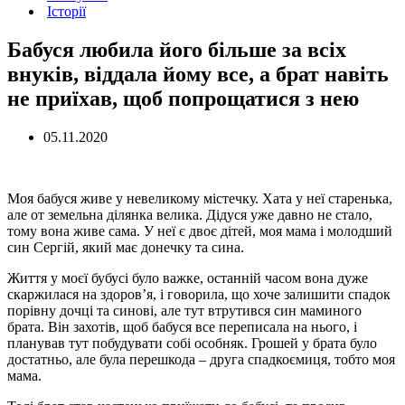
Історії
Бабуся любила його більше за всіх
внуків, віддала йому все, а брат навіть
не приїхав, щоб попрощатися з нею
05.11.2020
Моя бабуся живе у невеликому містечку. Хата у неї старенька,
але от земельна ділянка велика. Дідуся уже давно не стало,
тому вона живе сама. У неї є двоє дітей, моя мама і молодший
син Сергій, який має донечку та сина.
Життя у моєї бубусі було важке, останній часом вона дуже
скаржилася на здоров’я, і говорила, що хоче залишити спадок
порівну дочці та синові, але тут втрутився син маминого
брата. Він захотів, щоб бабуся все переписала на нього, і
планував тут побудувати собі особняк. Грошей у брата було
достатньо, але була перешкода – друга спадкоємиця, тобто моя
мама.