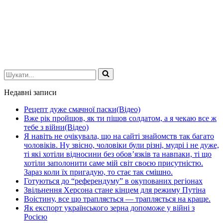
Шукати...
Недавні записи
Рецепт дуже смачної паски(Відео)
Вже рік пройшов, як ти пішов солдатом, а я чекаю все ж
тебе з війни(Відео)
Я навіть не очікувала, що на сайті знайомств так багато
чоловіків. Ну звісно, чоловіки були різні, мудрі і не дуже,
ті які хотіли відносини без обов’язків та навпаки, ті що
хотіли заполонити саме мій світ своєю присутністю.
Зараз коли їх пригадую, то стає так смішно.
Готуються до “референдуму” в окупованих регіонах
Звільнення Херсона стане кінцем для режиму Путіна
Воістину, все що трапляється — трапляється на краще.
Як експорт українського зерна допоможе у війні з
Росією