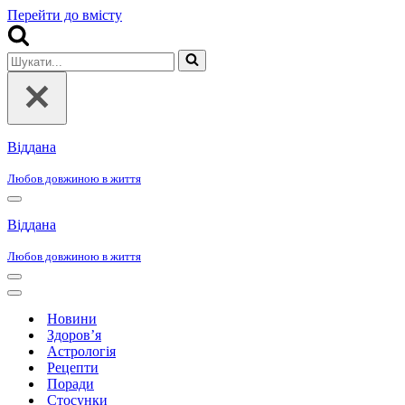
Перейти до вмісту
Шукати...
Віддана
Любов довжиною в життя
Меню
навігації
Віддана
Любов довжиною в життя
Меню
навігації
Меню
навігації
Новини
Здоров’я
Астрологія
Рецепти
Поради
Стосунки