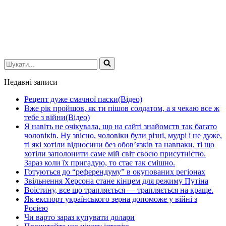
Шукати...
Недавні записи
Рецепт дуже смачної паски(Відео)
Вже рік пройшов, як ти пішов солдатом, а я чекаю все ж
тебе з війни(Відео)
Я навіть не очікувала, що на сайті знайомств так багато
чоловіків. Ну звісно, чоловіки були різні, мудрі і не дуже,
ті які хотіли відносини без обов’язків та навпаки, ті що
хотіли заполонити саме мій світ своєю присутністю.
Зараз коли їх пригадую, то стає так смішно.
Готуються до “референдуму” в окупованих регіонах
Звільнення Херсона стане кінцем для режиму Путіна
Воістину, все що трапляється — трапляється на краще.
Як експорт українського зерна допоможе у війні з
Росією
Чи варто зараз купувати долари