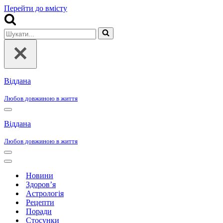
Перейти до вмісту
Шукати...
Віддана
Любов довжиною в життя
Меню
навігації
Віддана
Любов довжиною в життя
Меню
навігації
Меню
навігації
Новини
Здоров’я
Астрологія
Рецепти
Поради
Стосунки