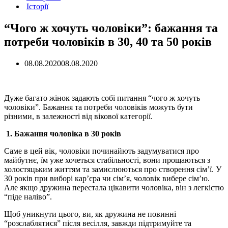
Історії
“Чого ж хочуть чоловіки”: бажання та
потреби чоловіків в 30, 40 та 50 років
08.08.2020
08.08.2020
Дуже багато жінок задають собі питання “чого ж хочуть
чоловіки”. Бажання та потреби чоловіків можуть бути
різними, в залежності від вікової категорії.
1. Бажання чоловіка в 30 років
Саме в цей вік, чоловіки починайють задумуватися про
майбутнє, їм уже хочеться стабільності, вони прощаються з
холостяцьким життям та замислюються про створення сім’ї. У
30 років при виборі кар’єра чи сім’я, чоловік вибере сім’ю.
Але якщо дружина перестала цікавити чоловіка, він з легкістю
“піде наліво”.
Щоб уникнути цього, ви, як дружина не повинні
“розслаблятися” після весілля, завжди підтримуйте та