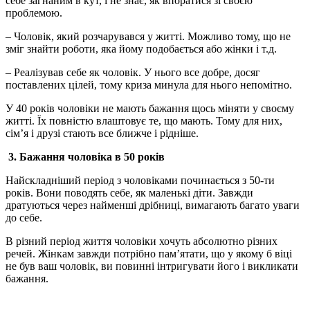
себе загнаним в кут, і не знає, як впоратися зі своєю
проблемою.
– Чоловік, який розчарувався у житті. Можливо тому, що не
зміг знайти роботи, яка йому подобається або жінки і т.д.
– Реалізував себе як чоловік. У нього все добре, досяг
поставлених цілей, тому криза минула для нього непомітно.
У 40 років чоловіки не мають бажання щось міняти у своєму
житті. Їх повністю влаштовує те, що мають. Тому для них,
сім’я і друзі стають все ближче і рідніше.
3. Бажання чоловіка в 50 років
Найскладніший період з чоловіками починається з 50-ти
років. Вони поводять себе, як маленькі діти. Завжди
дратуються через найменші дрібниці, вимагають багато уваги
до себе.
В різний період життя чоловіки хочуть абсолютно різних
речей. Жінкам завжди потрібно пам’ятати, що у якому б віці
не був ваш чоловік, ви повинні інтригувати його і викликати
бажання.