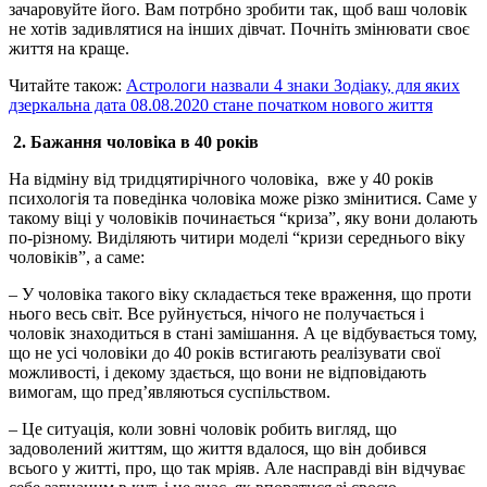
зачаровуйте його. Вам потрбно зробити так, щоб ваш чоловік
не хотів задивлятися на інших дівчат. Почніть змінювати своє
життя на краще.
Читайте також:
Астрологи назвали 4 знаки Зодіаку, для яких
дзеркальна дата 08.08.2020 стане початком нового життя
2. Бажання чоловіка в 40 років
На відміну від тридцятирічного чоловіка, вже у 40 років
психологія та поведінка чоловіка може різко змінитися. Саме у
такому віці у чоловіків починається “криза”, яку вони долають
по-різному. Виділяють читири моделі “кризи середнього віку
чоловіків”, а саме:
– У чоловіка такого віку складається теке враження, що проти
нього весь світ. Все руйнується, нічого не получається і
чоловік знаходиться в стані замішання. А це відбувається тому,
що не усі чоловіки до 40 років встигають реалізувати свої
можливості, і декому здається, що вони не відповідають
вимогам, що пред’являються суспільством.
– Це ситуація, коли зовні чоловік робить вигляд, що
задоволений життям, що життя вдалося, що він добився
всього у житті, про, що так мріяв. Але насправді він відчуває