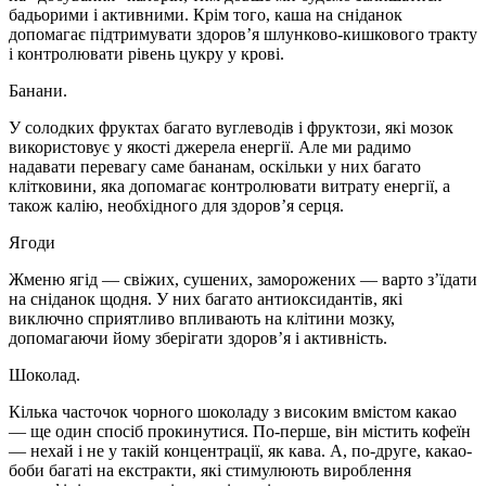
бадьорими і активними. Крім того, каша на сніданок
допомагає підтримувати здоров’я шлунково-кишкового тракту
і контролювати рівень цукру у крові.
Банани.
У солодких фруктах багато вуглеводів і фруктози, які мозок
використовує у якості джерела енергії. Але ми радимо
надавати перевагу саме бананам, оскільки у них багато
клітковини, яка допомагає контролювати витрату енергії, а
також калію, необхідного для здоров’я серця.
Ягоди
Жменю ягід — свіжих, сушених, заморожених — варто з’їдати
на сніданок щодня. У них багато антиоксидантів, які
виключно сприятливо впливають на клітини мозку,
допомагаючи йому зберігати здоров’я і активність.
Шоколад.
Кілька часточок чорного шоколаду з високим вмістом какао
— ще один спосіб прокинутися. По-перше, він містить кофеїн
— нехай і не у такій концентрації, як кава. А, по-друге, какао-
боби багаті на екстракти, які стимулюють вироблення