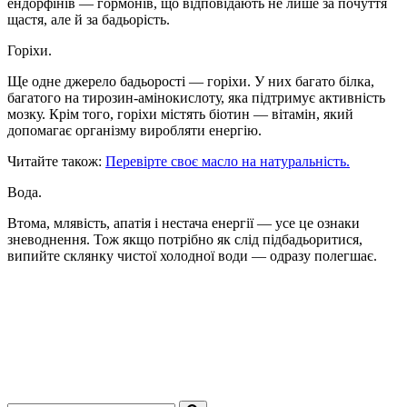
ендорфінів — гормонів, що відповідають не лише за почуття
щастя, але й за бадьорість.
Горіхи.
Ще одне джерело бадьорості — горіхи. У них багато білка,
багатого на тирозин-амінокислоту, яка підтримує активність
мозку. Крім того, горіхи містять біотин — вітамін, який
допомагає організму виробляти енергію.
Читайте також:
Перевірте своє масло на натуральність.
Вода.
Втома, млявість, апатія і нестача енергії — усе це ознаки
зневоднення. Тож якщо потрібно як слід підбадьоритися,
випийте склянку чистої холодної води — одразу полегшає.