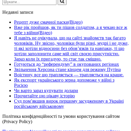
Шукати...
Недавні записи
Рецепт дуже смачної паски(Відео)
Вже рік пройшов, як ти пішов солдатом, а я чекаю все ж
тебе з війни(Відео)
Я навіть не очікувала, що на сайті знайомств так багато
чоловіків. Ну звісно, чоловіки були різні, мудрі і не дуже,
ті які хотіли відносини без обов’язків та навпаки, ті що
хотіли заполонити саме мій світ своєю присутністю.
Зараз коли їх пригадую, то стає так смішно.
Готуються до “референдуму” в окупованих регіонах
Звільнення Херсона стане кінцем для режиму Путіна
Воістину, все що трапляється — трапляється на краще.
Як експорт українського зерна допоможе у війні з
Росією
Чи варто зараз купувати долари
Прочитайте цю цікаву історію
Суд пом’якшив вирок першому засудженому в Україні
російському військовому
Політика конфіденційності та умови користування сайтом
(Privacy Policy)