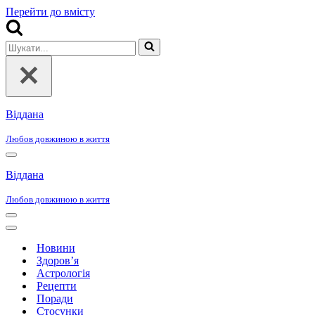
Перейти до вмісту
Шукати...
Віддана
Любов довжиною в життя
Меню
навігації
Віддана
Любов довжиною в життя
Меню
навігації
Меню
навігації
Новини
Здоров’я
Астрологія
Рецепти
Поради
Стосунки