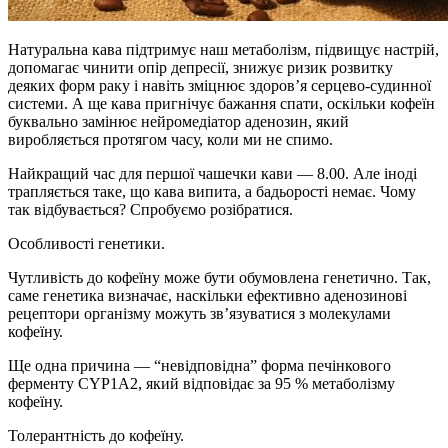
Натуральна кава підтримує наш метаболізм, підвищує настрій,
допомагає чинити опір депресії, знижує ризик розвитку
деяких форм раку і навіть зміцнює здоров’я серцево-судинної
системи. А ще кава пригнічує бажання спати, оскільки кофеїн
буквально замінює нейромедіатор аденозин, який
виробляється протягом часу, коли ми не спимо.
Найкращий час для першої чашечки кави — 8.00. Але іноді
трапляється таке, що кава випита, а бадьорості немає. Чому
так відбувається? Спробуємо розібратися.
Особливості генетики.
Чутливість до кофеїну може бути обумовлена генетично. Так,
саме генетика визначає, наскільки ефективно аденозинові
рецептори організму можуть зв’язуватися з молекулами
кофеїну.
Ще одна причина — “невідповідна” форма печінкового
ферменту CYP1A2, який відповідає за 95 % метаболізму
кофеїну.
Толерантність до кофеїну.