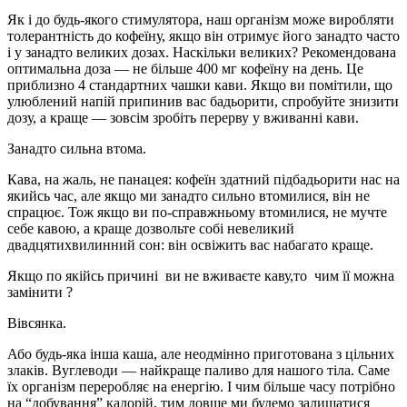
Як і до будь-якого стимулятора, наш організм може виробляти
толерантність до кофеїну, якщо він отримує його занадто часто
і у занадто великих дозах. Наскільки великих? Рекомендована
оптимальна доза — не більше 400 мг кофеїну на день. Це
приблизно 4 стандартних чашки кави. Якщо ви помітили, що
улюблений напій припинив вас бадьорити, спробуйте знизити
дозу, а краще — зовсім зробіть перерву у вживанні кави.
Занадто сильна втома.
Кава, на жаль, не панацея: кофеїн здатний підбадьорити нас на
якийсь час, але якщо ми занадто сильно втомилися, він не
спрацює. Тож якщо ви по-справжньому втомилися, не мучте
себе кавою, а краще дозвольте собі невеликий
двадцятихвилинний сон: він освіжить вас набагато краще.
Якщо по якійсь причині ви не вживаєте каву,то чим її можна
замінити ?
Вівсянка.
Або будь-яка інша каша, але неодмінно приготована з цільних
злаків. Вуглеводи — найкраще паливо для нашого тіла. Саме
їх організм переробляє на енергію. І чим більше часу потрібно
на “добування” калорій, тим довше ми будемо залишатися