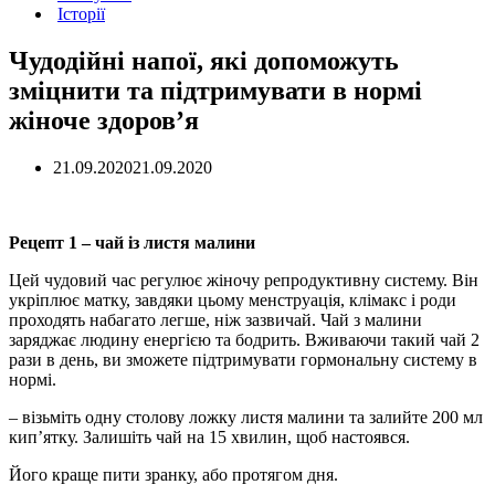
Історії
Чудодійні напої, які допоможуть
зміцнити та підтримувати в нормі
жіноче здоров’я
21.09.2020
21.09.2020
Рецепт 1 – чай із листя малини
Цей чудовий час регулює жіночу репродуктивну систему. Він
укріплює матку, завдяки цьому менструація, клімакс і роди
проходять набагато легше, ніж зазвичай. Чай з малини
заряджає людину енергією та бодрить. Вживаючи такий чай 2
рази в день, ви зможете підтримувати гормональну систему в
нормі.
– візьміть одну столову ложку листя малини та залийте 200 мл
кип’ятку. Залишіть чай на 15 хвилин, щоб настоявся.
Його краще пити зранку, або протягом дня.