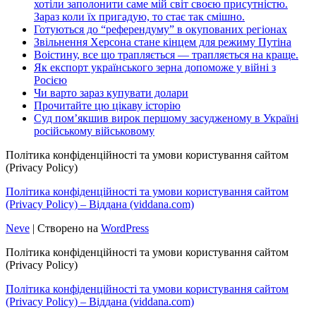
хотіли заполонити саме мій світ своєю присутністю.
Зараз коли їх пригадую, то стає так смішно.
Готуються до “референдуму” в окупованих регіонах
Звільнення Херсона стане кінцем для режиму Путіна
Воістину, все що трапляється — трапляється на краще.
Як експорт українського зерна допоможе у війні з
Росією
Чи варто зараз купувати долари
Прочитайте цю цікаву історію
Суд пом’якшив вирок першому засудженому в Україні
російському військовому
Політика конфіденційності та умови користування сайтом
(Privacy Policy)
Політика конфіденційності та умови користування сайтом
(Privacy Policy) – Віддана (viddana.com)
Neve
| Створено на
WordPress
Політика конфіденційності та умови користування сайтом
(Privacy Policy)
Політика конфіденційності та умови користування сайтом
(Privacy Policy) – Віддана (viddana.com)