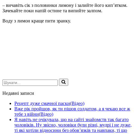
– вичавіть сік з половинки лимону і залийте його кип’ятком.
Зачекайте поки напій остине та випийте залпом.
Воду з лимон краще пити зранку.
Шукати...
Недавні записи
Рецепт дуже смачної паски(Відео)
Вже рік пройшов, як ти пішов солдатом, а я чекаю все ж
тебе з війни(Відео)
Я навіть не очікувала, що на сайті знайомств так багато
чоловіків. Ну звісно, чоловіки були різні, мудрі і не дуже,
ті які хотіли відносини без обов’язків та навпаки, ті що