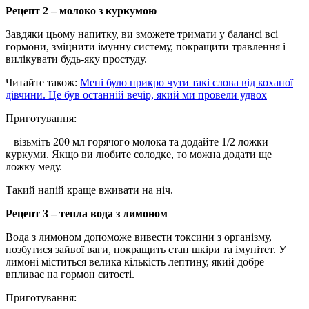
Рецепт 2 – молоко з куркумою
Завдяки цьому напитку, ви зможете тримати у балансі всі
гормони, зміцнити імунну систему, покращити травлення і
вилікувати будь-яку простуду.
Читайте також:
Мені було прикро чути такі слова від коханої
дівчини. Це був останній вечір, який ми провели удвох
Приготування:
– візьміть 200 мл горячого молока та додайте 1/2 ложки
куркуми. Якщо ви любите солодке, то можна додати ще
ложку меду.
Такий напій краще вживати на ніч.
Рецепт 3 – тепла вода з лимоном
Вода з лимоном допоможе вивести токсини з організму,
позбутися зайвої ваги, покращить стан шкіри та імунітет. У
лимоні міститься велика кількість лептину, який добре
впливає на гормон ситості.
Приготування: