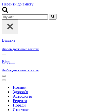
Перейти до вмісту
Шукати...
Віддана
Любов довжиною в життя
Меню
навігації
Віддана
Любов довжиною в життя
Меню
навігації
Меню
навігації
Новини
Здоров’я
Астрологія
Рецепти
Поради
Стосунки