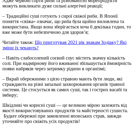
Адже червоні сорти риби та різноманітні морепродукти
можуть викликати дуже сильні алергічні реакції;
– Традиційні суші готують з сирої свіжої риби. В Японії
поняття «свіжа» означає, що риба була щойно виловлена та
використана. Якщо вона зберігається хоча б декілька годин, то
вже може бути небезпечною для здоров’я;
Читайте також:
Що приготував 2021 рік знакам Зодіаку? Які
зміни їх чекають?
– Навіть слабосолений соєвий соус містить значну кількість
солі. При надмірному його вживанні збільшується ймовірність
появи набряків через затримку рідини в організмі;
– Вкрай обережними з цією стравою мають бути люди, які
страждають на різні запальні захворювання органів травної
системи. Це стосується як самих суші, так і гострих васабі та
імбиру;
Шкідливі чи корисні суші — це великою мірою залежить від
якості використовуваних продуктів та майстерності сушиста.
Будьте обережні при замовленні японських страв, завжди
уточняйте про свіжіть усіх продуктів!