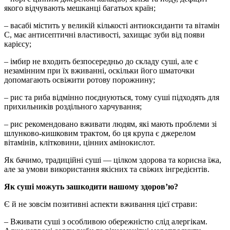
якого відчувають мешканці багатьох країн;
– васабі містить у великій кількості антиоксиданти та вітамін
С, має антисептичні властивості, захищає зуби від появи
карієсу;
– імбир не входить безпосередньо до складу суші, але є
незамінним при їх вживанні, оскільки його шматочки
допомагають освіжити ротову порожнину;
– рис та риба відмінно поєднуються, тому суші підходять для
прихильників роздільного харчування;
– рис рекомендовано вживати людям, які мають проблеми зі
шлунково-кишковим трактом, бо ця крупа є джерелом
вітамінів, клітковини, цінних амінокислот.
Як бачимо, традиційні суші — цілком здорова та корисна їжа,
але за умови використання якісних та свіжих інгредієнтів.
Як суші можуть зашкодити нашому здоров’ю?
Є й не зовсім позитивні аспекти вживання цієї страви:
– Вживати суші з особливою обережністю слід алергікам.