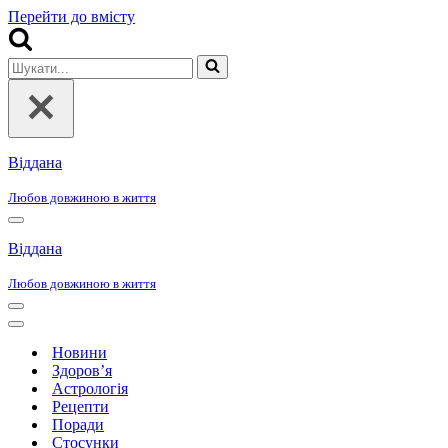
Перейти до вмісту
Шукати...
Віддана
Любов довжиною в життя
Меню
навігації
Віддана
Любов довжиною в життя
Меню
навігації
Меню
навігації
Новини
Здоров’я
Астрологія
Рецепти
Поради
Стосунки