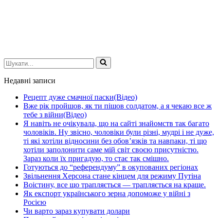
Шукати...
Недавні записи
Рецепт дуже смачної паски(Відео)
Вже рік пройшов, як ти пішов солдатом, а я чекаю все ж
тебе з війни(Відео)
Я навіть не очікувала, що на сайті знайомств так багато
чоловіків. Ну звісно, чоловіки були різні, мудрі і не дуже,
ті які хотіли відносини без обов’язків та навпаки, ті що
хотіли заполонити саме мій світ своєю присутністю.
Зараз коли їх пригадую, то стає так смішно.
Готуються до “референдуму” в окупованих регіонах
Звільнення Херсона стане кінцем для режиму Путіна
Воістину, все що трапляється — трапляється на краще.
Як експорт українського зерна допоможе у війні з
Росією
Чи варто зараз купувати долари