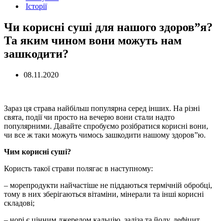
Історії
Чи корисні суші для нашого здоров”я?
Та яким чином вони можуть нам
зашкодити?
08.11.2020
Зараз ця страва найбільш популярна серед інших. На різні
свята, події чи просто на вечерю вони стали надто
популярними. Давайте спробуємо розібратися корисні вони,
чи все ж таки можуть чимось зашкодити нашому здоров”ю.
Чим корисні суші?
Користь такої страви полягає в наступному:
– морепродукти найчастіше не піддаються термічній обробці,
тому в них зберігаються вітаміни, мінерали та інші корисні
складові;
– норі є цінним джерелом кальцію, заліза та йоду, дефіцит