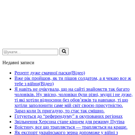
Шукати...
Недавні записи
Рецепт дуже смачної паски(Відео)
Вже рік пройшов, як ти пішов солдатом, а я чекаю все ж
тебе з війни(Відео)
Я навіть не очікувала, що на сайті знайомств так багато
чоловіків. Ну звісно, чоловіки були різні, мудрі і не дуже,
ті які хотіли відносини без обов’язків та навпаки, ті що
хотіли заполонити саме мій світ своєю присутністю.
Зараз коли їх пригадую, то стає так смішно.
Готуються до “референдуму” в окупованих регіонах
Звільнення Херсона стане кінцем для режиму Путіна
Воістину, все що трапляється — трапляється на краще.
Як експорт українського зерна допоможе у війні з