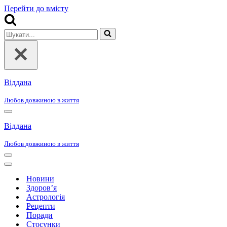
Перейти до вмісту
Шукати...
Віддана
Любов довжиною в життя
Меню
навігації
Віддана
Любов довжиною в життя
Меню
навігації
Меню
навігації
Новини
Здоров’я
Астрологія
Рецепти
Поради
Стосунки