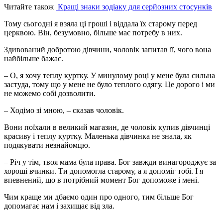
Читайте також
Кращі знаки зодіаку для серйозних стосунків
Тому сьогодні я взяла ці гроші і віддала їх старому перед
церквою. Він, безумовно, більше має потребу в них.
Здивований добротою дівчини, чоловік запитав її, чого вона
найбільше бажає.
– О, я хочу теплу куртку. У минулому році у мене була сильна
застуда, тому що у мене не було теплого одягу. Це дорого і ми
не можемо собі дозволити.
– Ходімо зі мною, – сказав чоловік.
Вони поїхали в великий магазин, де чоловік купив дівчинці
красиву і теплу куртку. Маленька дівчинка не знала, як
подякувати незнайомцю.
– Річ у тім, твоя мама була права. Бог завжди винагороджує за
хороші вчинки. Ти допомогла старому, а я допоміг тобі. І я
впевнений, що в потрібний момент Бог допоможе і мені.
Чим краще ми дбаємо один про одного, тим більше Бог
допомагає нам і захищає від зла.