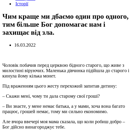
Історії
Чим краще ми дбаємо один про одного,
тим більше Бог допомагає нам і
захищає від зла.
16.03.2022
Чоловік побачив перед церквою бідного старого, що живе з
милостині віруючих. Маленька дівчинка підійшла до старого і
кинула йому кілька монет.
Під враженням цього жесту перехожий запитав дитинy:
– Скажи мені, чому ти дала старому свої гроші?
– Ви знаєте, у мене немає батька, а у мами, хоча вона багато
працює, грошей немає, тому ми сильно економимо.
Але вчора ввечері моя мама сказала, що коли робиш добро –
Бог дійсно винагороджує тебе.