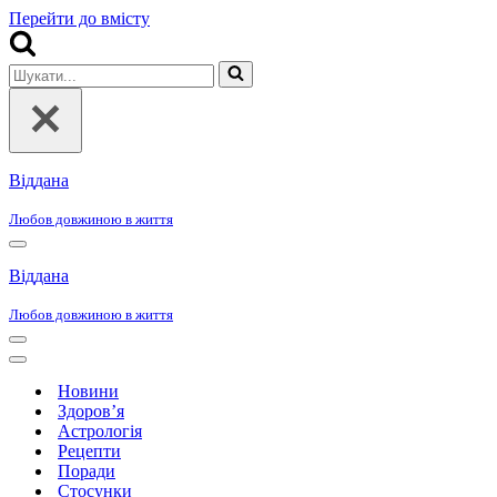
Перейти до вмісту
Шукати...
Віддана
Любов довжиною в життя
Меню
навігації
Віддана
Любов довжиною в життя
Меню
навігації
Меню
навігації
Новини
Здоров’я
Астрологія
Рецепти
Поради
Стосунки