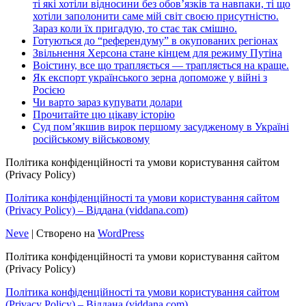
ті які хотіли відносини без обов’язків та навпаки, ті що
хотіли заполонити саме мій світ своєю присутністю.
Зараз коли їх пригадую, то стає так смішно.
Готуються до “референдуму” в окупованих регіонах
Звільнення Херсона стане кінцем для режиму Путіна
Воістину, все що трапляється — трапляється на краще.
Як експорт українського зерна допоможе у війні з
Росією
Чи варто зараз купувати долари
Прочитайте цю цікаву історію
Суд пом’якшив вирок першому засудженому в Україні
російському військовому
Політика конфіденційності та умови користування сайтом
(Privacy Policy)
Політика конфіденційності та умови користування сайтом
(Privacy Policy) – Віддана (viddana.com)
Neve
| Створено на
WordPress
Політика конфіденційності та умови користування сайтом
(Privacy Policy)
Політика конфіденційності та умови користування сайтом
(Privacy Policy) – Віддана (viddana.com)