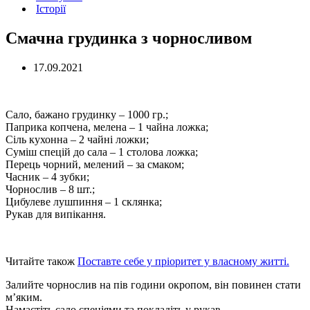
Історії
Cмачна грудинка з чорносливом
17.09.2021
Сало, бажано грудинку – 1000 гр.;
Паприка копчена, мелена – 1 чайна ложка;
Сіль кухонна – 2 чайні ложки;
Суміш спецій до сала – 1 столова ложка;
Перець чорний, мелений – за смаком;
Часник – 4 зубки;
Чорнослив – 8 шт.;
Цибулеве лушпиння – 1 склянка;
Рукав для випікання.
Читайте також
Поставте себе у пріоритет у власному житті.
Залийте чорнослив на пів години окропом, він повинен стати
м’яким.
Намастіть сало спеціями та покладіть у рукав.