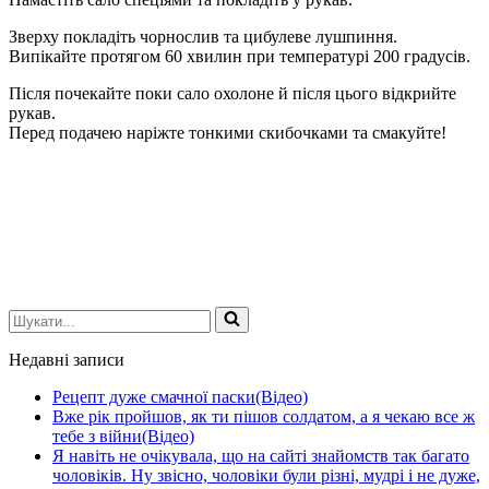
Зверху покладіть чорнослив та цибулеве лушпиння.
Випікайте протягом 60 хвилин при температурі 200 градусів.
Після почекайте поки сало охолоне й після цього відкрийте
рукав.
Перед подачею наріжте тонкими скибочками та смакуйте!
Шукати...
Недавні записи
Рецепт дуже смачної паски(Відео)
Вже рік пройшов, як ти пішов солдатом, а я чекаю все ж
тебе з війни(Відео)
Я навіть не очікувала, що на сайті знайомств так багато
чоловіків. Ну звісно, чоловіки були різні, мудрі і не дуже,