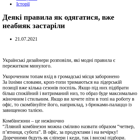
Історії
Деякі правила як одягатися, вже
неабияк застаріли
21.07.2021
Українські дизайнери розповіли, які модні правила є
пережитком минулого.
Укороченим топам вхід в громадські місця заборонено
За їхніми словами, кроп-топи тримаються на лідерській
позиції вже кілька сезонів поспіль. Якщо під них підібрати
більш спокійний і витриманий низ, то образ буде максимально
жіночним і стильним. Якщо ви хочете піти в топі на роботу в
офіс, то скомбінуйте його, наприклад, з брюками-палаццо із
завищеною талією.
Комбінезони – це нежіночно
“Лляний комбінезон можна сміливо назвати образом “четвер,
п’ятниця, субота”. В офіс, за продуктами і на вечірку!
Доречними будуть як сліпери і кеди, так і високі підбори.