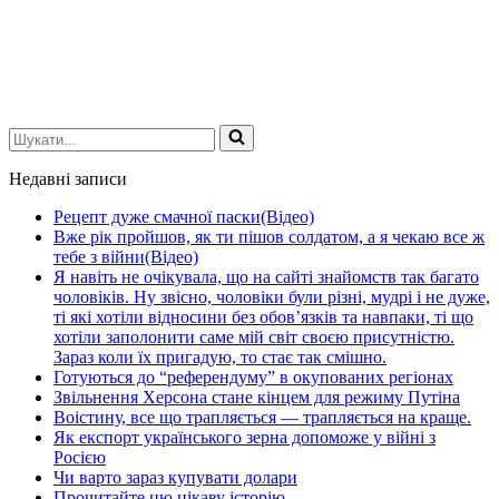
Шукати...
Недавні записи
Рецепт дуже смачної паски(Відео)
Вже рік пройшов, як ти пішов солдатом, а я чекаю все ж
тебе з війни(Відео)
Я навіть не очікувала, що на сайті знайомств так багато
чоловіків. Ну звісно, чоловіки були різні, мудрі і не дуже,
ті які хотіли відносини без обов’язків та навпаки, ті що
хотіли заполонити саме мій світ своєю присутністю.
Зараз коли їх пригадую, то стає так смішно.
Готуються до “референдуму” в окупованих регіонах
Звільнення Херсона стане кінцем для режиму Путіна
Воістину, все що трапляється — трапляється на краще.
Як експорт українського зерна допоможе у війні з
Росією
Чи варто зараз купувати долари
Прочитайте цю цікаву історію