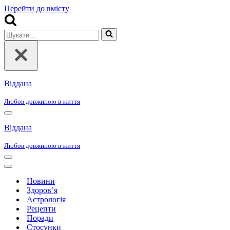
Перейти до вмісту
Шукати...
Віддана
Любов довжиною в життя
Меню
навігації
Віддана
Любов довжиною в життя
Меню
навігації
Меню
навігації
Новини
Здоров’я
Астрологія
Рецепти
Поради
Стосунки