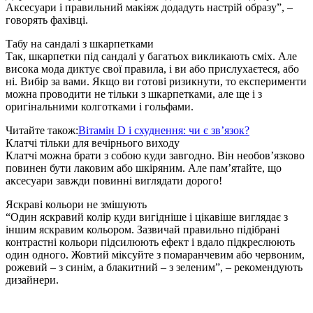
Аксесуари і правильний макіяж додадуть настрій образу”, –
говорять фахівці.
Табу на сандалі з шкарпетками
Так, шкарпетки під сандалі у багатьох викликають сміх. Але
висока мода диктує свої правила, і ви або прислухаєтеся, або
ні. Вибір за вами. Якщо ви готові ризикнути, то експерименти
можна проводити не тільки з шкарпетками, але ще і з
оригінальними колготками і гольфами.
Читайте також:
Вітамін D і схуднення: чи є зв’язок?
Клатчі тільки для вечірнього виходу
Клатчі можна брати з собою куди завгодно. Він необов’язково
повинен бути лаковим або шкіряним. Але пам’ятайте, що
аксесуари завжди повинні виглядати дорого!
Яскраві кольори не змішують
“Один яскравий колір куди вигідніше і цікавіше виглядає з
іншим яскравим кольором. Зазвичай правильно підібрані
контрастні кольори підсилюють ефект і вдало підкреслюють
один одного. Жовтий міксуйте з помаранчевим або червоним,
рожевий – з синім, а блакитний – з зеленим”, – рекомендують
дизайнери.