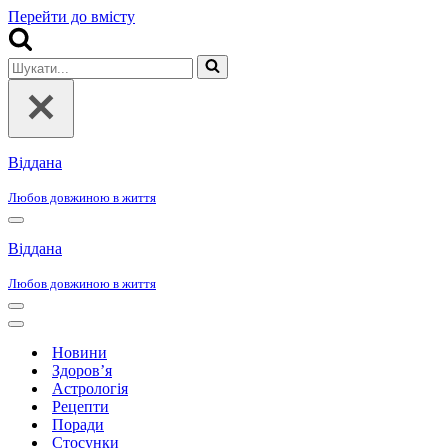
Перейти до вмісту
Шукати...
Віддана
Любов довжиною в життя
Меню
навігації
Віддана
Любов довжиною в життя
Меню
навігації
Меню
навігації
Новини
Здоров’я
Астрологія
Рецепти
Поради
Стосунки