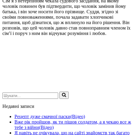
Сім’я з нетерпінням чекала судового засідання, на якому
чоловік повинен був підтвердити, що чоловік замінив йому
батька, і він хоче носити його прізвище. Суддя, згідно зі
своїми повноваженнями, почала задавати хлопчикові
питання, щоб дізнатися, що ж вплинуло на його рішення. Він
розповів, що цей чоловік давно став повноправним членом їх
сім’ї і поруч з ним він відчуває розуміння і любов.
Шукати...
Недавні записи
Рецепт дуже смачної паски(Відео)
Вже рік пройшов, як ти пішов солдатом, а я чекаю все ж
тебе з війни(Відео)
Я навіть не очікувала, що на сайті знайомств так багато