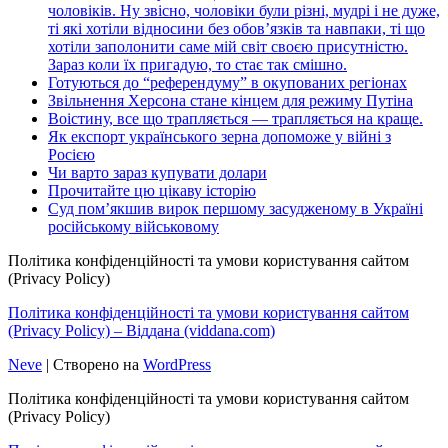
чоловіків. Ну звісно, чоловіки були різні, мудрі і не дуже,
ті які хотіли відносини без обов’язків та навпаки, ті що
хотіли заполонити саме мій світ своєю присутністю.
Зараз коли їх пригадую, то стає так смішно.
Готуються до “референдуму” в окупованих регіонах
Звільнення Херсона стане кінцем для режиму Путіна
Воістину, все що трапляється — трапляється на краще.
Як експорт українського зерна допоможе у війні з
Росією
Чи варто зараз купувати долари
Прочитайте цю цікаву історію
Суд пом’якшив вирок першому засудженому в Україні
російському військовому
Політика конфіденційності та умови користування сайтом
(Privacy Policy)
Політика конфіденційності та умови користування сайтом
(Privacy Policy) – Віддана (viddana.com)
Neve
| Створено на
WordPress
Політика конфіденційності та умови користування сайтом
(Privacy Policy)