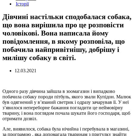
Історії
Дівчині настільки сподобалася собака,
що вона вирішила про це розповісти
чоловікові. Вона написала йому
повідомлення, в якому розповіла, що
побачила найпривітнішу, добрішу і
милішу собаку в світі.
12.03.2021
Одного разу дівчина зайшла в зоомагазин і випадково
побачила собаку породи пітбуль, якого звали Купідон. Малюк
був одягнений у в’язаний светрик і одразу зачарував її. У неї
з’явилося непереборне бажання погладити це неймовірну
тварину, і вона поглядом почала шукати його господаря, щоб
отримати дозвіл.
Але, виявилося, собака була нічийна і перебувала в магазині,
за програмою , яка допомагала тваринам з притулку знайти