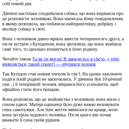
собі новий дім.
Дівчині настільки сподобалася собака, що вона вирішила про
це розповісти чоловікові. Вона написала йому повідомлення,
в якому розповіла, що побачила найпривітнішу, добрішу і
милішу собаку в світі.
Вона з чоловіком давно мріяла завести чотириногого друга, а
після зустрічі з Купідоном, вона зрозуміла, що вона знайшла
саме того, то ідеально впишеться в їхню родину.
Читайте також
Та як ти могла! Я завжди все в сім’ю, у тебе,
виявляється, такий секрет! — обурився чоловік
Так Купідон став новим членом їх сім’ї. На цьому хвилюючі
події в їхній родині не закінчились. У дівчини був 10-річний
син , і її теперішній чоловік збирався його усиновити, щоб
офіційно стати його батьком.
Вона розповіла, що до знайомства з чоловіком, вона жила з
сином удвох. Матері-одиначці було дуже важко виховувати
сина самотужки. Але їхнє життя змінилося на краще, коли
вона зустріла чудового чоловіка. Після цього він почав
вважати її сина своїм рідним.