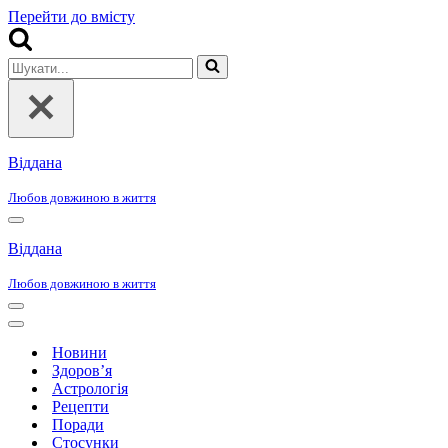
Перейти до вмісту
Шукати...
Віддана
Любов довжиною в життя
Меню
навігації
Віддана
Любов довжиною в життя
Меню
навігації
Меню
навігації
Новини
Здоров’я
Астрологія
Рецепти
Поради
Стосунки