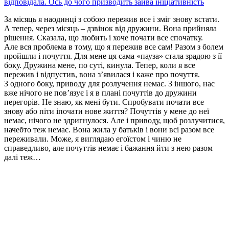
відповідала. Ось до чого призводить зайва ініціативність
За місяць я наодинці з собою пережив все і зміг знову встати.
А тепер, через місяць – дзвінок від дружини. Вона прийняла
рішення. Сказала, що любить і хоче почати все спочатку.
Але вся проблема в тому, що я пережив все сам! Разом з болем
пройшли і почуття. Для мене ця сама «пауза» стала зрадою з її
боку. Дружина мене, по суті, кинула. Тепер, коли я все
пережив і відпустив, вона з’явилася і каже про почуття.
З одного боку, приводу для розлучення немає. З іншого, нас
вже нічого не пов’язує і я в плані почуттів до дружини
перегорів. Не знаю, як мені бути. Спробувати почати все
знову або піти іпочати нове життя? Почуттів у мене до неї
немає, нічого не здригнулося. Але і приводу, щоб розлучитися,
начебто теж немає. Вона жила у батьків і вони всі разом все
переживали. Може, я виглядаю егоїстом і чиню не
справедливо, але почуттів немає і бажання йти з нею разом
далі теж…