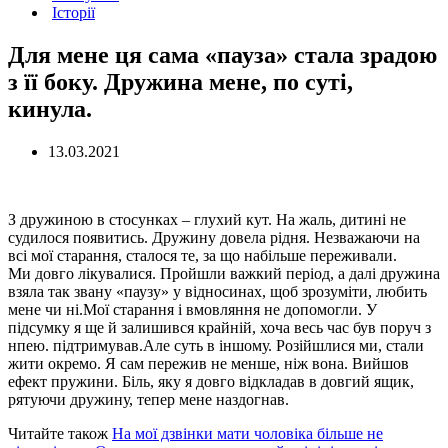
Історії
Для мене ця сама «пауза» стала зрадою
з її боку. Дружина мене, по суті,
кинула.
13.03.2021
З дружиною в стосунках – глухий кут. На жаль, дитині не
судилося появитись. Дружину довела рідня. Незважаючи на
всі мої старання, сталося те, за що набільше переживали.
Ми довго лікувалися. Пройшли важкий період, а далі дружина
взяла так звану «паузу» у відносинах, щоб зрозуміти, любить
мене чи ні.Мої старання і вмовляння не допомогли. У
підсумку я ще й залишився крайній, хоча весь час був поруч з
нпею. підтримував.Але суть в іншому. Розійшлися ми, стали
жити окремо. Я сам пережив не менше, ніж вона. Вийшов
ефект пружини. Біль, яку я довго відкладав в довгий ящик,
рятуючи дружину, тепер мене наздогнав.
Читайте також
На мої дзвінки мати чоловіка більше не