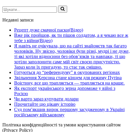
Шукати...
Недавні записи
Рецепт дуже смачної паски(Відео)
Вже рік пройшов, як ти пішов солдатом, а я чекаю все ж
тебе з війни(Відео)
Я навіть не очікувала, що на сайті знайомств так багато
чоловіків. Ну звісно, чоловіки були різні, мудрі і не дуже,
ті які хотіли відносини без обов’язків та навпаки, ті що
хотіли заполонити саме мій світ своєю присутністю.
Зараз коли їх пригадую, то стає так смішно.
Готуються до “референдуму” в окупованих регіонах
Звільнення Херсона стане кінцем для режиму Путіна
Воістину, все що трапляється — трапляється на краще.
Як експорт українського зерна допоможе у війні з
Росією
Чи варто зараз купувати долари
Прочитайте цю цікаву історію
Суд пом’якшив вирок першому засудженому в Україні
російському військовому
Політика конфіденційності та умови користування сайтом
(Privacy Policy)