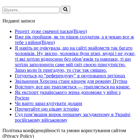
Шукати...
Недавні записи
Рецепт дуже смачної паски(Відео)
Вже рік пройшов, як ти пішов солдатом, а я чекаю все ж
тебе з війни(Відео)
Я навіть не очікувала, що на сайті знайомств так багато
чоловіків. Ну звісно, чоловіки були різні, мудрі і не дуже,
ті які хотіли відносини без обов’язків та навпаки, ті що
хотіли заполонити саме мій світ своєю присутністю.
Зараз коли їх пригадую, то стає так смішно.
Готуються до “референдуму” в окупованих регіонах
Звільнення Херсона стане кінцем для режиму Путіна
Воістину, все що трапляється — трапляється на краще.
Як експорт українського зерна допоможе у війні з
Росією
Чи варто зараз купувати долари
Прочитайте цю цікаву історію
Суд пом’якшив вирок першому засудженому в Україні
російському військовому
Політика конфіденційності та умови користування сайтом
(Privacy Policy)