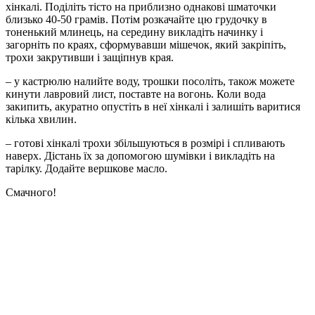
хінкалі. Поділіть тісто на приблизно однакові шматочки
близько 40-50 грамів. Потім розкачайте цю грудочку в
тоненький млинець, на середину викладіть начинку і
загорніть по краях, сформувавши мішечок, який закріпіть,
трохи закрутивши і защіпнув края.
– у кастрюлю налийте воду, трошки посоліть, також можете
кинути лавровий лист, поставте на вогонь. Коли вода
закипить, акуратно опустіть в неї хінкалі і залишіть варитися
кілька хвилин.
– готові хінкалі трохи збільшуються в розмірі і спливають
наверх. Дістань їх за допомогою шумівки і викладіть на
тарілку. Додайте вершкове масло.
Смачного!