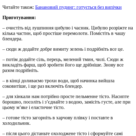
Читайте також:
Банановий пудинг: готується без випічки
Приготування:
– очистіть від лушпиння цибулю і часник. Цибулю розріжте на
кілька частин, щоб простіше перемолоти. Помістіть в чашу
блендера.
– сюди ж додайте добре вимиту зелень і подрібніть все це.
– потім додайте сіль, перець, мелений тмин, чилі. Сюди ж
викладіть фарш, щоб зробити його ще дрібніше. Знову все
разом подрібніть.
– в кінці доливаємо трохи води, щоб начинка вийшла
соковитіше, і ще раз включіть блендер.
– для хінкали нам потрібно просте пельменне тісто. Насипте
борошно, посоліть і з’єднайте з водою, замісіть густе, але при
цьому м’яке і еластичне тісто.
– готове тісто загорніть в харчову плівку і поставте в
холодильник.
– після цього дістаньте охолоджене тісто і сформуйте самі