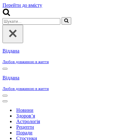
Перейти до вмісту
Шукати...
Віддана
Любов довжиною в життя
Меню
навігації
Віддана
Любов довжиною в життя
Меню
навігації
Меню
навігації
Новини
Здоров’я
Астрологія
Рецепти
Поради
Стосунки