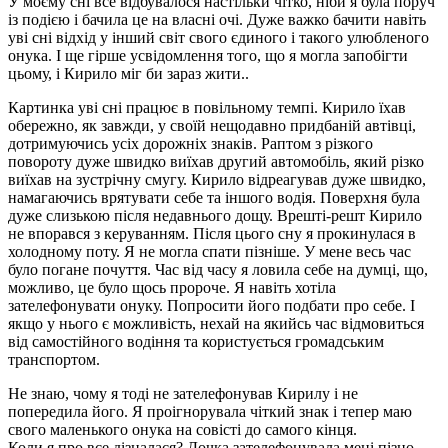
У моєму сні все відбувалося настільки чітко, ніби я була поруч
із подією і бачила це на власні очі. Дуже важко бачити навіть
уві сні відхід у інший світ свого єдиного і такого улюбленого
онука. І ще гірше усвідомлення того, що я могла запобігти
цьому, і Кирило міг би зараз жити..
Картинка уві сні працює в повільному темпі. Кирило їхав
обережно, як завжди, у своїй нещодавно придбаній автівці,
дотримуючись усіх дорожніх знаків. Раптом з різкого
повороту дуже швидко виїхав другий автомобіль, який різко
виїхав на зустрічну смугу. Кирило відреагував дуже швидко,
намагаючись врятувати себе та іншого водія. Поверхня була
дуже слизькою після недавнього дощу. Врешті-решт Кирило
не впорався з керуванням. Після цього сну я прокинулася в
холодному поту. Я не могла спати пізніше. У мене весь час
було погане почуття. Час від часу я ловила себе на думці, що,
можливо, це було щось пророче. Я навіть хотіла
зателефонувати онуку. Попросити його подбати про себе. І
якщо у нього є можливість, нехай на якийсь час відмовиться
від самостійного водіння та користується громадським
транспортом.
Не знаю, чому я тоді не зателефонував Кирилу і не
попередила його. Я проігнорувала чіткий знак і тепер маю
свого маленького онука на совісті до самого кінця.
Коли я про все дізналася? Дочка зателефонувала мені пізно