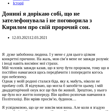
Історії
Донині я дорікаю собі, що не
зателефонувала і не поговорила з
Кирилом про свій пророчий сон.
12.03.2021
12.03.2021
Я дуже забобонна людина. І у мене є для цього цілком
конкретні причини. На жаль, моя сім’я мене не завжди розуміє
і іноді навіть висміює мої страхи.
Мій чоловік завжди казав, що я хочу бути пророком, тому що я
постійно намагаюся щось передбачити і попередити когось
про небезпеку.
Однак у моїй родині сталася біда, яку я, мабуть, ніколи не
пробачу собі. Я відчуваю, що могла б запобігти цьому, і мій
двадцятирічний онук все ще був би живий. Зрештою, у нього
ще було все життя попереду. Він щойно розпочав навчання в
Політехніці. Він мріяв просім’ю, будинок…
Я усвідомлюю, що це не зовсім моя вина. Але коли я згадую