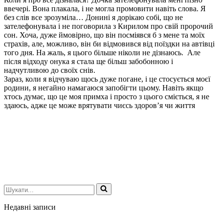
ввечері. Вона плакала, і не могла промовити навіть слова. Я
без слів все зрозуміла… Донині я дорікаю собі, що не
зателефонувала і не поговорила з Кирилом про свій пророчий
сон. Хоча, дуже ймовірно, що він посміявся б з мене та моїх
страхів, але, можливо, він би відмовився від поїздки на автівці
того дня. На жаль, я цього більше ніколи не дізнаюсь. Але
після відходу онука я стала ще більш забобонною і
надчутливою до своїх снів.
Зараз, коли я відчуваю щось дуже погане, і це стосується моєї
родини, я негайно намагаюся запобігти цьому. Навіть якщо
хтось думає, що це моя примха і просто з цього сміється, я не
здаюсь, адже це може врятувати чиєсь здоров’я чи життя
Шукати...
Недавні записи