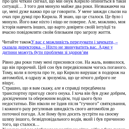
про цей чіткий сигнал, що мій онук Кирило опиниться в такій
ситуації… З того дня минуло майже два роки. Незважаючи на
це, мені дуже важко про це говорити. У мене завжди сльози на
очах при думці про Кирила. Я знаю, що це сталося. Це було і
минуло. Його вже ніхто і ніщо не поверне. Але, можливо, моя
історія навчить інших, що варто довіряти своїй інтуїції та
вчасно повідомляти своїм близьким про загрозу життя.
Читайте також
У вас є можливість передумати і зачекати, –
сказала директорка. – Ніхто не звинуватить вас. Адже у
дитини можуть бути проблеми зі здоров’ям
Рівно два роки тому мені приснився сон. На жаль, виявилося,
що він пророчий. Цей сон був передвісником чогось поганого.
Тому, коли я почула про те, що Кирило вирушає в подорож на
автомобілі, я одразу ж зрозуміла, що це нічого доброго не
віщує.
Страшно, що я вам скажу, але я справді передбачила
транспортну пригоду свого онука. І хоча він був дуже добрим,
досвідченим та обережним водієм, тоді цього було
недостатньо. Він ніколи не їздив після “гучного” святкування,
і кожного разу регулював швидкість свого автомобіля до
поточної погоди. Але йому було досить зустріти на своєму
шляху іншого, безвідповідального водія, який і був причиною
того, що сталося…