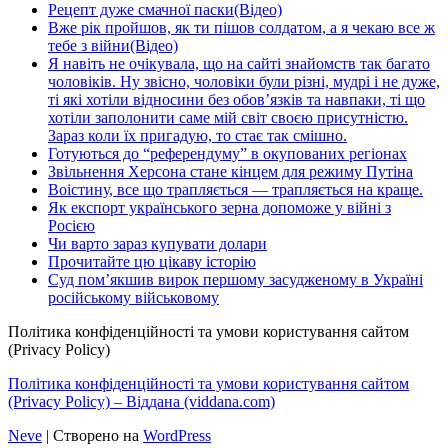
Рецепт дуже смачної паски(Відео)
Вже рік пройшов, як ти пішов солдатом, а я чекаю все ж
тебе з війни(Відео)
Я навіть не очікувала, що на сайті знайомств так багато
чоловіків. Ну звісно, чоловіки були різні, мудрі і не дуже,
ті які хотіли відносини без обов’язків та навпаки, ті що
хотіли заполонити саме мій світ своєю присутністю.
Зараз коли їх пригадую, то стає так смішно.
Готуються до “референдуму” в окупованих регіонах
Звільнення Херсона стане кінцем для режиму Путіна
Воістину, все що трапляється — трапляється на краще.
Як експорт українського зерна допоможе у війні з
Росією
Чи варто зараз купувати долари
Прочитайте цю цікаву історію
Суд пом’якшив вирок першому засудженому в Україні
російському військовому
Політика конфіденційності та умови користування сайтом
(Privacy Policy)
Політика конфіденційності та умови користування сайтом
(Privacy Policy) – Віддана (viddana.com)
Neve
| Створено на
WordPress