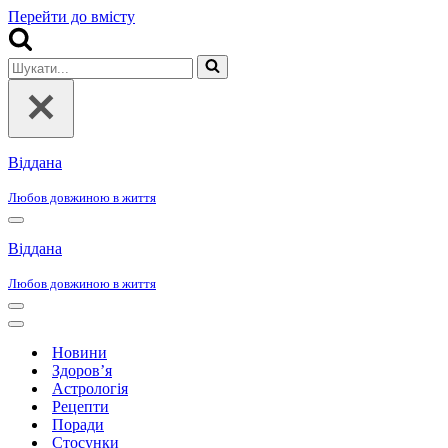
Перейти до вмісту
Шукати...
Віддана
Любов довжиною в життя
Меню
навігації
Віддана
Любов довжиною в життя
Меню
навігації
Меню
навігації
Новини
Здоров’я
Астрологія
Рецепти
Поради
Стосунки