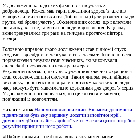
У дослідженні канадських фахівців взяв участь 31
доброволець. Кожен мав гарні показники здоров’я, але вів
малорухливий спосіб життя. Добровольці були розділені на дві
групи, які брали участь у 10-хвилинних сесіях, що включали
розминку, власне, заняття і періоди відновлення. В цілому
вони тренувалися три рази на тиждень протягом півтора
місяця.
Головною вправою цього дослідження став підйом і спуск
сходами – дослідники чергували їх за часом та інтенсивністю,
порівнюючи з результатами учасників, які виконували
аналогічні протоколи на велотренажерах.
Результати показали, що у всіх учасників значно покращився
стан серцево-судинної системи. Таким чином, вчені дійшли
висновку, що інтенсивні вправи протягом коротких періодів
часу можуть бути максимально корисними для здоров’я серця.
У дослідженні наголошується, що це ключовий момент,
пов’язаний із довголіттям.
Читайте також:
Наш мозок дивовижний. Він може допомогти
піднятися на будь-яку вершину, досягти заповітної мрії і
домогтися дійсно найскладнішої мети. Але для цього потрібно
розуміти принципи його роботи.
«Підйом сходами – це форма вправ, яку кожен може