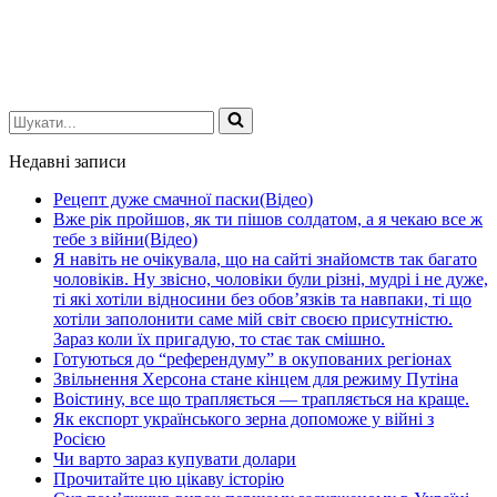
Шукати...
Недавні записи
Рецепт дуже смачної паски(Відео)
Вже рік пройшов, як ти пішов солдатом, а я чекаю все ж
тебе з війни(Відео)
Я навіть не очікувала, що на сайті знайомств так багато
чоловіків. Ну звісно, чоловіки були різні, мудрі і не дуже,
ті які хотіли відносини без обов’язків та навпаки, ті що
хотіли заполонити саме мій світ своєю присутністю.
Зараз коли їх пригадую, то стає так смішно.
Готуються до “референдуму” в окупованих регіонах
Звільнення Херсона стане кінцем для режиму Путіна
Воістину, все що трапляється — трапляється на краще.
Як експорт українського зерна допоможе у війні з
Росією
Чи варто зараз купувати долари
Прочитайте цю цікаву історію