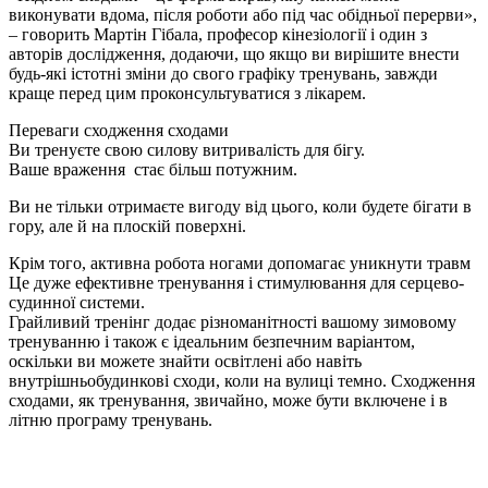
виконувати вдома, після роботи або під час обідньої перерви»,
– говорить Мартін Гібала, професор кінезіології і один з
авторів дослідження, додаючи, що якщо ви вирішите внести
будь-які істотні зміни до свого графіку тренувань, завжди
краще перед цим проконсультуватися з лікарем.
Переваги сходження сходами
Ви тренуєте свою силову витривалість для бігу.
Ваше враження стає більш потужним.
Ви не тільки отримаєте вигоду від цього, коли будете бігати в
гору, але й на плоскій поверхні.
Крім того, активна робота ногами допомагає уникнути травм
Це дуже ефективне тренування і стимулювання для серцево-
судинної системи.
Грайливий тренінг додає різноманітності вашому зимовому
тренуванню і також є ідеальним безпечним варіантом,
оскільки ви можете знайти освітлені або навіть
внутрішньобудинкові сходи, коли на вулиці темно. Сходження
сходами, як тренування, звичайно, може бути включене і в
літню програму тренувань.