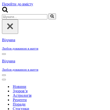
Перейти до вмісту
Шукати...
Віддана
Любов довжиною в життя
Меню
навігації
Віддана
Любов довжиною в життя
Меню
навігації
Меню
навігації
Новини
Здоров’я
Астрологія
Рецепти
Поради
Стосунки