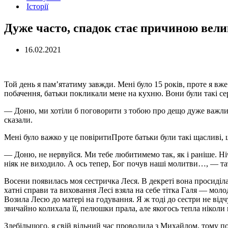
Історії
Дуже часто, спадок стає причиною вели
16.02.2021
Той день я пам’ятатиму завжди. Мені було 15 років, проте я в
побачення, батьки покликали мене на кухню. Вони були такі серй
— Доню, ми хотіли б поговорити з тобою про дещо дуже важливе
сказали.
Мені було важко у це повіритиПроте батьки були такі щасливі, щ
— Доню, не нервуйся. Ми тебе любитимемо так, як і раніше. Ні
ніяк не виходило. А ось тепер, Бог почув наші молитви…, — та
Восени появилась моя сестричка Леся. В декреті вона просиділа 
хатні справи та виховання Лесі взяла на себе тітка Галя — моло
Возила Лесю до матері на годування. Я ж тоді до сестри не відч
звичайно колихала її, пелюшки прала, але якогось тепла ніколи 
Здебільшого, я свій вільний час проводила з Михайлом, тому п