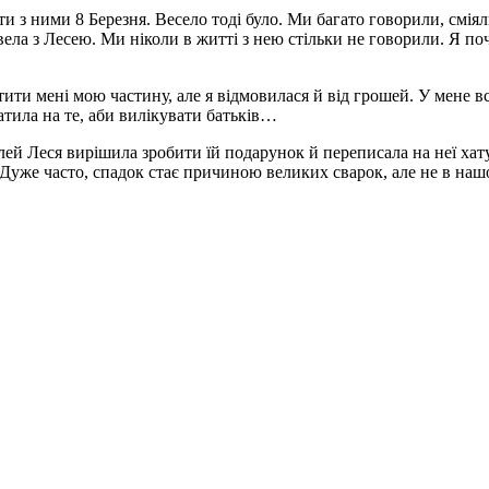
ати з ними 8 Березня. Весело тоді було. Ми багато говорили, смія
овела з Лесею. Ми ніколи в житті з нею стільки не говорили. Я по
атити мені мою частину, але я відмовилася й від грошей. У мене в
ратила на те, аби вилікувати батьків…
ей Леся вирішила зробити їй подарунок й переписала на неї хат
. Дуже часто, спадок стає причиною великих сварок, але не в на