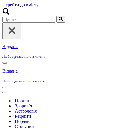
Перейти до вмісту
Шукати...
Віддана
Любов довжиною в життя
Меню
навігації
Віддана
Любов довжиною в життя
Меню
навігації
Меню
навігації
Новини
Здоров’я
Астрологія
Рецепти
Поради
Стосунки