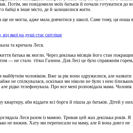
ав. Потім, ми повідомили моїх батьків й почали готуватися до ве
го бабці в інше місто, де й залишилися жити.
а ще не могла, адже мала довчитися у школі. Саме тому, ця ноша 
 від якої на душі стає світліше
кала та кричала Леся.
а життя батька як могли. Через декілька місяців його стан покращи
птом — не стало тітки Галини. Для Лесі це було справжнім горем
м майбутнім чоловіком. Вже за рік вони одружилися, але назвати
айже не спілкувалася, оскільки ми ніколи не були з нею близьки
 але рідко телефонувала. Про все мені розповідала мама. Чоловік 
 квартиру, аби віддати всі борги й пішла до батьків. Дітей у них
доглядала Леся разом із мамою. Тривав цей жах декілька років. Я
ько не вижив. Хату ми переписали на маму, але й вона довго не