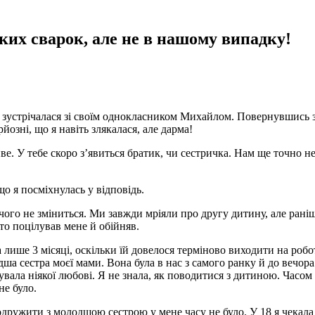
ких сварок, але не в нашому випадку!
же зустрічалася зі своїм однокласником Михайлом. Повернувшись 
озні, що я навіть злякалася, але дарма!
. У тебе скоро з’явиться братик, чи сестричка. Нам ще точно н
о я посміхнулась у відповідь.
чого не зміниться. Ми завжди мріяли про другу дитину, але рані
то поцілував мене й обійняв.
лише 3 місяці, оскільки їй довелося терміново виходити на робот
дша сестра моєї мами. Вона була в нас з самого ранку й до вечора
увала ніякої любові. Я не знала, як поводитися з дитиною. Часом
не було.
одружити з молодшою сестрою у мене часу не було. У 18 я чекала