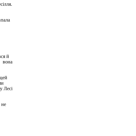
сілля.
впала
вся й
, вона
 цей
ми
у Лесі
 не