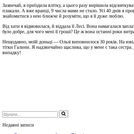
Зазвичай, я приїздила влітку, а цього разу вирішила відсвяткув
плакали. А вже вранці, 9 числа мами не стало. Усі 40 днів я пр
знайомитися з нею ближче й розуміти, що я її дуже люблю.
Від хати я відмовилася, й віддала її Лесі. Вона намагалася запл
було добре, для чого мені її гроші? Це ж вона останні роки вит
Нещодавно, моїй доньці — Ользі виповнилося 30 років. На ювіл
тітки Галини. Я надзвичайно щаслива, що у мене є така сестра
випадку!
Шукати...
Недавні записи