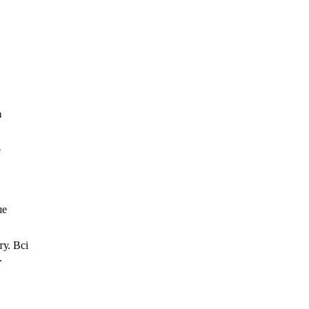
з
е
ше
у. Всі
.