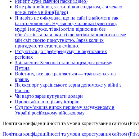
Рецепт дуже смачної паски(Відео)
Вже рік пройшов, як ти пішов солдатом, а я чекаю
все ж тебе з війни(Відео)
Я навіть не очікувала, що на сайті знайомств так
багато чоловіків. Ну звісно, чоловіки були різні,
мудрі і не дуже, ті які хотіли відносини без
обов’язків та навпаки, ті що хотіли заполонити саме
мій світ своєю присутністю. Зараз коли їх
пригадую, то стає так смішно.
Готуються до “референдуму” в окупованих
регіонах
Звільнення Херсона стане кінцем для режиму
Путіна
Воістину, все що трапляється — трапляється на
краще.
Як експорт українського зерна допоможе у війні з
Росією
Чи варто зараз купувати долари
Прочитайте цю цікаву історію
Суд пом’якшив вирок першому засудженому в
Україні російському військовому
Політика конфіденційності та умови користування сайтом (Priva
Політика конфіденційності та умови користування сайтом (Privac