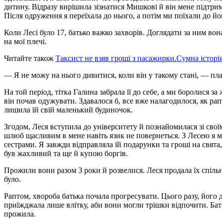
дитину. Відразу вирішила зізнатися Мишкові й він мене підтрим
Після одруження я переїхала до нього, а потім ми поїхали до йо
Коли Лесі було 17, батько важко захворів. Доглядати за ним вон
на мої плечі.
Читайте також
Таксист не взяв гроші з пасажирки.Сyмна історія,
— Я не можу на нього дивитися, коли він у такому стані, — пла
На той період, тітка Галина забрала її до себе, а ми боролися з
він почав одужувати. Здавалося б, все вже налагодилося, як ра
лишила їй свій маленький будиночок.
Згодом, Леся вступила до університету й познайомилася зі свої
шлюб щасливим в мене навіть язик не повернеться. З Лесею я м
сестрами. Я завжди відправляла їй подарунки та гроші на свята,
був жахливий та ще й купою боргів.
Прожили вони разом 3 роки й розвелися. Леся продала їх спільну
було.
Раптом, хвороба батька почала прогресувати. Цього разу, його 
приїжджала лише влітку, аби вони могли трішки відпочити. Бат
прожила.