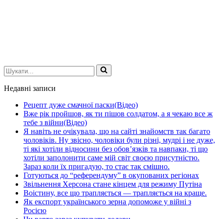
Шукати...
Недавні записи
Рецепт дуже смачної паски(Відео)
Вже рік пройшов, як ти пішов солдатом, а я чекаю все ж
тебе з війни(Відео)
Я навіть не очікувала, що на сайті знайомств так багато
чоловіків. Ну звісно, чоловіки були різні, мудрі і не дуже,
ті які хотіли відносини без обов’язків та навпаки, ті що
хотіли заполонити саме мій світ своєю присутністю.
Зараз коли їх пригадую, то стає так смішно.
Готуються до “референдуму” в окупованих регіонах
Звільнення Херсона стане кінцем для режиму Путіна
Воістину, все що трапляється — трапляється на краще.
Як експорт українського зерна допоможе у війні з
Росією