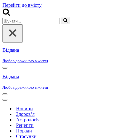
Перейти до вмісту
Шукати...
Віддана
Любов довжиною в життя
Меню
навігації
Віддана
Любов довжиною в життя
Меню
навігації
Меню
навігації
Новини
Здоров’я
Астрологія
Рецепти
Поради
Стосунки