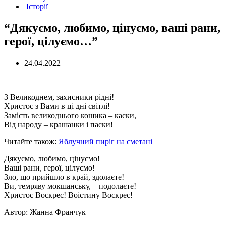
Історії
“Дякуємо, любимо, цінуємо, ваші рани,
герої, цілуємо…”
24.04.2022
З Великоднем, захисники рідні!
Христос з Вами в ці дні світлі!
Замість великоднього кошика – каски,
Від народу – крашанки і паски!
Читайте також:
Яблучний пиріг на сметані
Дякуємо, любимо, цінуємо!
Ваші рани, герої, цілуємо!
Зло, що прийшло в край, здолаєте!
Ви, темряву мокшанську, – подолаєте!
Христос Воскрес! Воістину Воскрес!
Автор: Жанна Франчук