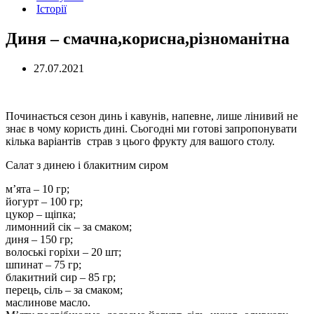
Історії
Диня – смачна,корисна,різноманітна
27.07.2021
Починається сезон динь і кавунів, напевне, лише лінивий не
знає в чому користь дині. Сьогодні ми готові запропонувати
кілька варіантів страв з цього фрукту для вашого столу.
Салат з динею і блакитним сиром
м’ята – 10 гр;
йогурт – 100 гр;
цукор – щіпка;
лимонний сік – за смаком;
диня – 150 гр;
волоські горіхи – 20 шт;
шпинат – 75 гр;
блакитний сир – 85 гр;
перець, сіль – за смаком;
маслинове масло.