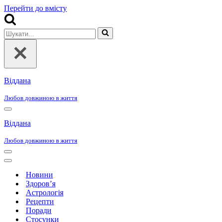
Перейти до вмісту
Шукати...
Віддана
Любов довжиною в життя
Меню
навігації
Віддана
Любов довжиною в життя
Меню
навігації
Меню
навігації
Новини
Здоров’я
Астрологія
Рецепти
Поради
Стосунки