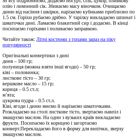
М’яту подрібнюємо, додаємо йогурт, сіль, цукор, оливкову
олію і лимонний сік. Збиваємо масу віночком. Очищаємо
диню від насіння і шкірки, нарізаємо кубиками приблизно по
1.5 см. Горіхи рубаємо дрібно. У тарілку викладаємо шпинат і
шматочки дині. Ламаємо блакитний сир і додаємо. В кінці
посипаємо горіхами і поливаємо заправкою.
Читайте також:
Літні костюми з топами зараз на піку
популярності
Оригінальні конвертики з дині
диня – 100 гр;
полуниця (можна взяти інші ягоди) – 50 гр;
ківі – половинка;
листкове тісто – 30 гр;
вершкове масло – 15 гр;
кориця – 0.5 ст.л;
м’ята;
цукрова пудра – 0.5 ст.л.
Ківі, ягоди і диню миємо й нарізаємо шматочками.
Розкладаємо на столі листкове тісто, звертаємо навпіл і
змащуємо маслом. На один з вузьких країв викладаємо
фрукти. Посипаємо їх корицею і загортаємо
конверт.Перекладаємо його в форму для випічки, зверху
змащуємо маслом.