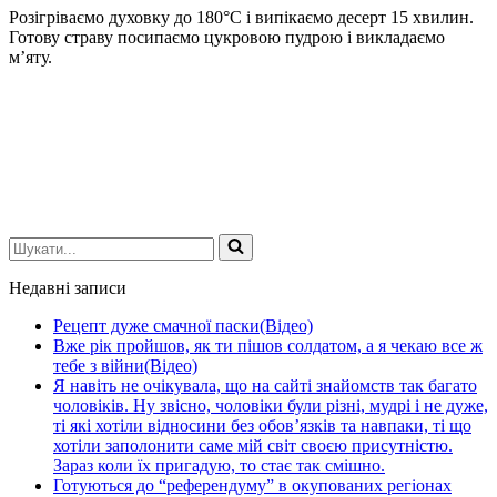
Розігріваємо духовку до 180°C і випікаємо десерт 15 хвилин.
Готову страву посипаємо цукровою пудрою і викладаємо
м’яту.
Шукати...
Недавні записи
Рецепт дуже смачної паски(Відео)
Вже рік пройшов, як ти пішов солдатом, а я чекаю все ж
тебе з війни(Відео)
Я навіть не очікувала, що на сайті знайомств так багато
чоловіків. Ну звісно, чоловіки були різні, мудрі і не дуже,
ті які хотіли відносини без обов’язків та навпаки, ті що
хотіли заполонити саме мій світ своєю присутністю.
Зараз коли їх пригадую, то стає так смішно.
Готуються до “референдуму” в окупованих регіонах