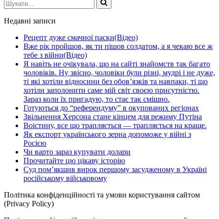
Шукати...
Недавні записи
Рецепт дуже смачної паски(Відео)
Вже рік пройшов, як ти пішов солдатом, а я чекаю все ж
тебе з війни(Відео)
Я навіть не очікувала, що на сайті знайомств так багато
чоловіків. Ну звісно, чоловіки були різні, мудрі і не дуже,
ті які хотіли відносини без обов’язків та навпаки, ті що
хотіли заполонити саме мій світ своєю присутністю.
Зараз коли їх пригадую, то стає так смішно.
Готуються до “референдуму” в окупованих регіонах
Звільнення Херсона стане кінцем для режиму Путіна
Воістину, все що трапляється — трапляється на краще.
Як експорт українського зерна допоможе у війні з
Росією
Чи варто зараз купувати долари
Прочитайте цю цікаву історію
Суд пом’якшив вирок першому засудженому в Україні
російському військовому
Політика конфіденційності та умови користування сайтом
(Privacy Policy)