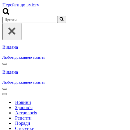
Перейти до вмісту
Шукати...
Віддана
Любов довжиною в життя
Меню
навігації
Віддана
Любов довжиною в життя
Меню
навігації
Меню
навігації
Новини
Здоров’я
Астрологія
Рецепти
Поради
Стосунки