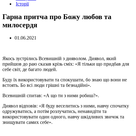
Історії
Гарна притча про Божу любов та
милосердя
01.06.2021
Якось зустрілись Всевишній з дияволом. Диявол, який
прийшов до раю сказав крізь сміх: «Я тільки що придбав для
себе світ, де багато людей.
Буду їх використовувати та спокушати, бо знаю що вони не
встоять. Бо всі люди грішні та безнадійні».
Всевишній спитав: «А що ти з ними робиш?».
Диявол відповів: «Я буду веселитись з ними, навчу спочатку
одружуватись, а потім розлучатись, ненавидіти та
використовувати один одного, навчу шкідливих звичок та
знищувати самих себе».