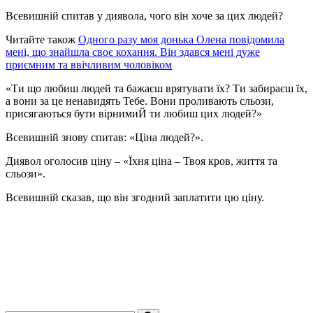
Всевишній спитав у диявола, чого він хоче за цих людей?
Читайте також
Одного разу моя донька Олена повідомила
мені, що знайшла своє кохання. Він здався мені дуже
приємним та ввічливим чоловіком
«Ти що любиш людей та бажаєш врятувати їх? Ти забираєш їх,
а вони за це ненавидять Тебе. Вони проливають сльози,
присягаються бути вірнимиЙ ти любиш цих людей?»
Всевишній знову спитав: «Ціна людей?».
Диявол оголосив ціну – «Їхня ціна – Твоя кров, життя та
сльози».
Всевишній сказав, що він згодний заплатити цю ціну.