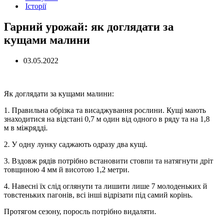
Історії
Гарний урожай: як доглядати за
кущами малини
03.05.2022
Як доглядати за кущами малини:
1. Правильна обрізка та висаджування рослини. Кущі мають
знаходитися на відстані 0,7 м один від одного в ряду та на 1,8
м в міжрядді.
2. У одну лунку саджають одразу два кущі.
3. Вздовж рядів потрібно встановити стовпи та натягнути дріт
товщиною 4 мм й висотою 1,2 метри.
4. Навесні їх слід оглянути та лишити лише 7 молоденьких й
товстеньких пагонів, всі інші відрізати під самий корінь.
Протягом сезону, поросль потрібно видаляти.