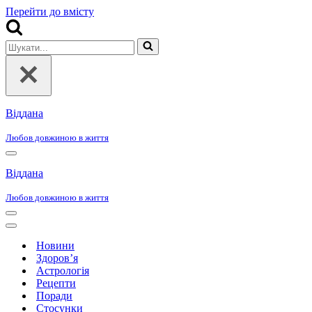
Перейти до вмісту
Шукати...
Віддана
Любов довжиною в життя
Меню
навігації
Віддана
Любов довжиною в життя
Меню
навігації
Меню
навігації
Новини
Здоров’я
Астрологія
Рецепти
Поради
Стосунки