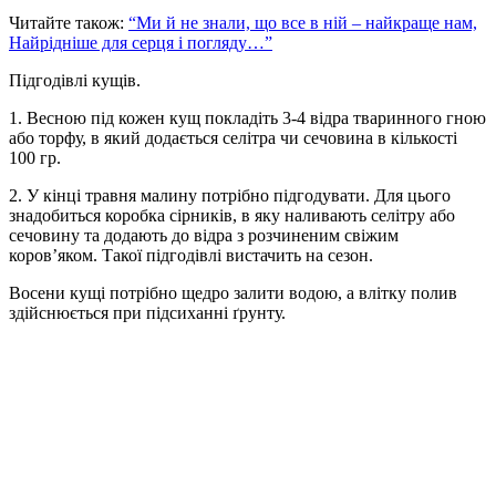
Читайте також:
“Ми й не знали, що все в ній – найкраще нам,
Найрідніше для серця і погляду…”
Підгодівлі кущів.
1. Весною під кожен кущ покладіть 3-4 відра тваринного гною
або торфу, в який додається селітра чи сечовина в кількості
100 гр.
2. У кінці травня малину потрібно підгодувати. Для цього
знадобиться коробка сірників, в яку наливають селітру або
сечовину та додають до відра з розчиненим свіжим
коров’яком. Такої підгодівлі вистачить на сезон.
Восени кущі потрібно щедро залити водою, а влітку полив
здійснюється при підсиханні ґрунту.