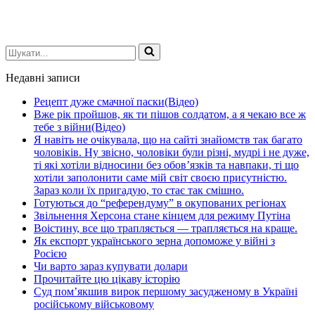
Шукати...
Недавні записи
Рецепт дуже смачної паски(Відео)
Вже рік пройшов, як ти пішов солдатом, а я чекаю все ж
тебе з війни(Відео)
Я навіть не очікувала, що на сайті знайомств так багато
чоловіків. Ну звісно, чоловіки були різні, мудрі і не дуже,
ті які хотіли відносини без обов’язків та навпаки, ті що
хотіли заполонити саме мій світ своєю присутністю.
Зараз коли їх пригадую, то стає так смішно.
Готуються до “референдуму” в окупованих регіонах
Звільнення Херсона стане кінцем для режиму Путіна
Воістину, все що трапляється — трапляється на краще.
Як експорт українського зерна допоможе у війні з
Росією
Чи варто зараз купувати долари
Прочитайте цю цікаву історію
Суд пом’якшив вирок першому засудженому в Україні
російському військовому