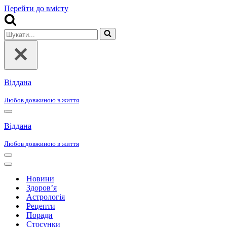
Перейти до вмісту
Шукати...
Віддана
Любов довжиною в життя
Меню
навігації
Віддана
Любов довжиною в життя
Меню
навігації
Меню
навігації
Новини
Здоров’я
Астрологія
Рецепти
Поради
Стосунки