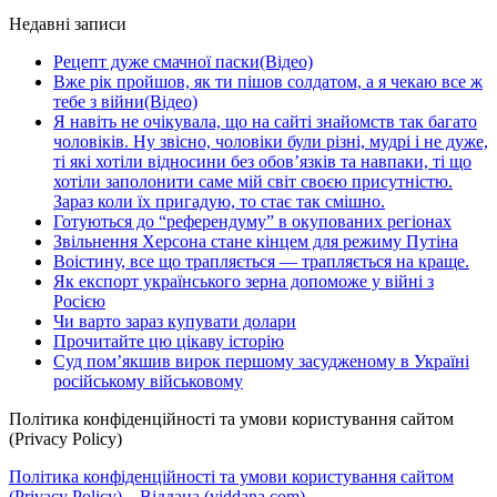
Недавні записи
Рецепт дуже смачної паски(Відео)
Вже рік пройшов, як ти пішов солдатом, а я чекаю все ж
тебе з війни(Відео)
Я навіть не очікувала, що на сайті знайомств так багато
чоловіків. Ну звісно, чоловіки були різні, мудрі і не дуже,
ті які хотіли відносини без обов’язків та навпаки, ті що
хотіли заполонити саме мій світ своєю присутністю.
Зараз коли їх пригадую, то стає так смішно.
Готуються до “референдуму” в окупованих регіонах
Звільнення Херсона стане кінцем для режиму Путіна
Воістину, все що трапляється — трапляється на краще.
Як експорт українського зерна допоможе у війні з
Росією
Чи варто зараз купувати долари
Прочитайте цю цікаву історію
Суд пом’якшив вирок першому засудженому в Україні
російському військовому
Політика конфіденційності та умови користування сайтом
(Privacy Policy)
Політика конфіденційності та умови користування сайтом
(Privacy Policy) – Віддана (viddana.com)