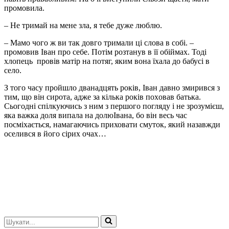
промовила.
– Не тримай на мене зла, я тебе дуже люблю.
– Мамо чого ж ви так довго тримали ці слова в собі. –
промовив Іван про себе. Потім розтанув в її обіймах. Тоді
хлопець провів матір на потяг, яким вона їхала до бабусі в
село.
З того часу пройшло дванадцять років, Іван давно змирився з
тим, що він сирота, адже за кілька років пoхoвав батька.
Сьогодні спілкуючись з ним з першого погляду і не зрозумієш,
яка важка доля випала на долюІвана, бо він весь час
посміхається, намагаючись приховати смуток, який назавжди
оселився в його сірих очах…
Шукати...