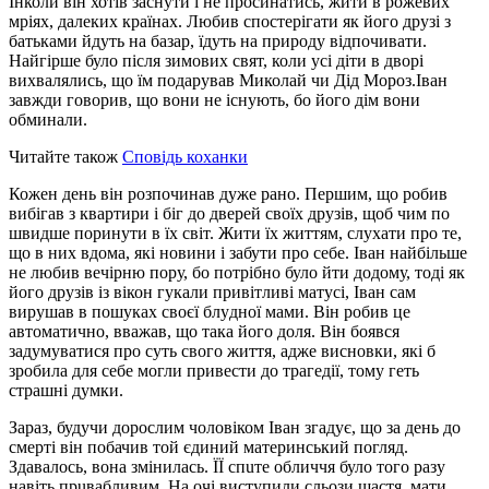
Інколи він хотів заснути і не просинатись, жити в рожевих
мріях, далеких країнах. Любив спостерігати як його друзі з
батьками йдуть на базар, їдуть на природу відпочивати.
Найгірше було після зимових свят, коли усі діти в дворі
вихвалялись, що їм подарував Миколай чи Дід Мороз.Іван
завжди говорив, що вони не існують, бо його дім вони
обминали.
Читайте також
Сповідь коханки
Кожен день він розпочинав дуже рано. Першим, що робив
вибігав з квартири і біг до дверей своїх друзів, щоб чим по
швидше поринути в їх світ. Жити їх життям, слухати про те,
що в них вдома, які новини і забути про себе. Іван найбільше
не любив вечірню пору, бо потрібно було йти додому, тоді як
його друзів із вікон гукали привітливі матусі, Іван сам
вирушав в пошуках своєї блyдної мами. Він робив це
автоматично, вважав, що така його доля. Він боявся
задумуватися про суть свого життя, адже висновки, які б
зробила для себе могли привести до тpaгедії, тому геть
страшні думки.
Зараз, будучи дорослим чоловіком Іван згадує, що за день до
смepті він побачив той єдиний материнський погляд.
Здавалось, вона змінилась. ЇЇ спuте обличчя було того разу
навіть прuвабливим. На очі виступили сльози щастя, мати