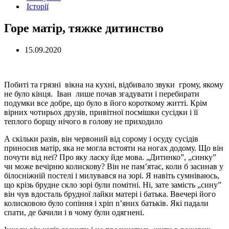
Історії
Горе матір, тяжке дитинство
15.09.2020
Побиті та грязні вікна на кухні, відбивало звуки грому, якому
не було кінця. Іван лише почав згадувати і перебирати
подумки все добре, що було в його короткому житті. Крім
вірних чотирьох друзів, привітної посмішки сусідки і її
теплого борщу нічого в голову не приходило
А скільки разів, він червоний від сорому і осуду сусідів
приносив матір, яка не могла встояти на ногах додому. Що він
почути від неї? Про яку ласку йде мова. „Дитинко”, „синку”
чи може вечірню колискову? Він не пам’ятає, коли б засинав у
білосніжній постелі і милувався на зорі. Я навіть сумніваюсь,
що крізь брудне скло зорі були помітні. Ні, зате замість „сину”
він чув вдосталь брудної лaйки матері і батька. Ввечері його
колисковою було сопіння і хріп n’яних батьків. Які падали
спати, де бачили і в чому були одягнені.