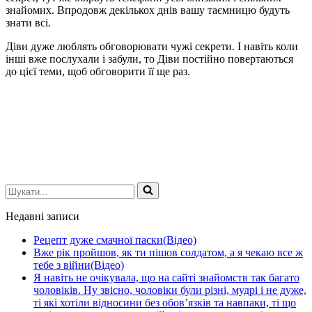
знайомих. Впродовж декількох днів вашу таємницю будуть
знати всі.
Діви дуже люблять обговорювати чужі секрети. І навіть коли
інші вже послухали і забули, то Діви постійно повертаються
до цієї теми, щоб обговорити її ще раз.
Шукати...
Недавні записи
Рецепт дуже смачної паски(Відео)
Вже рік пройшов, як ти пішов солдатом, а я чекаю все ж
тебе з війни(Відео)
Я навіть не очікувала, що на сайті знайомств так багато
чоловіків. Ну звісно, чоловіки були різні, мудрі і не дуже,
ті які хотіли відносини без обов’язків та навпаки, ті що