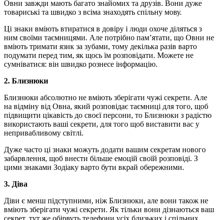
Овни завжди мають багато знайомих та друзів. Вони дуже
товариські та швидко з всіма знаходять спільну мову.
Ці знаки вміють втиратися в довіру і люди охоче діляться з
ним своїми таємницями. Але потрібно пам’ятати, що Овни не
вміють тримати язик за зубами, тому декілька разів варто
подумати перед тим, як щось їм розповідати. Можете не
сумніватися: він швидко рознесе інформацію.
2. Близнюки
Близнюки абсолютно не вміють зберігати чужі секрети. Але
на відміну від Овна, який розповідає таємниці для того, щоб
підвищити цікавість до своєї персони, то Близнюки з радістю
використають ваші секрети, для того щоб виставити вас у
непривабливому світлі.
Дуже часто ці знаки можуть додати вашим секретам нового
забарвлення, щоб внести більше емоцій своїй розповіді. З
цими знаками Зодіаку варто бути вкрай обережними.
3. Діва
Діви є менш підступними, ніж Близнюки, але вони також не
вміють зберігати чужі секрети. Як тільки вони дізнаються ваш
секрет, тут же обірвуть телефони усіх близьких і спільних