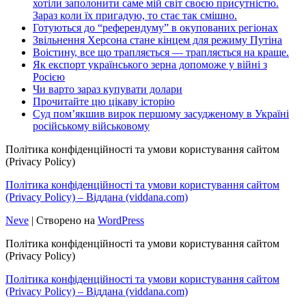
хотіли заполонити саме мій світ своєю присутністю.
Зараз коли їх пригадую, то стає так смішно.
Готуються до “референдуму” в окупованих регіонах
Звільнення Херсона стане кінцем для режиму Путіна
Воістину, все що трапляється — трапляється на краще.
Як експорт українського зерна допоможе у війні з
Росією
Чи варто зараз купувати долари
Прочитайте цю цікаву історію
Суд пом’якшив вирок першому засудженому в Україні
російському військовому
Політика конфіденційності та умови користування сайтом
(Privacy Policy)
Політика конфіденційності та умови користування сайтом
(Privacy Policy) – Віддана (viddana.com)
Neve
| Створено на
WordPress
Політика конфіденційності та умови користування сайтом
(Privacy Policy)
Політика конфіденційності та умови користування сайтом
(Privacy Policy) – Віддана (viddana.com)