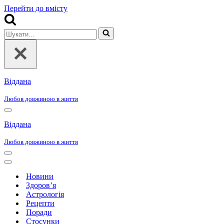
Перейти до вмісту
Шукати...
Віддана
Любов довжиною в життя
Меню
навігації
Віддана
Любов довжиною в життя
Меню
навігації
Меню
навігації
Новини
Здоров’я
Астрологія
Рецепти
Поради
Стосунки