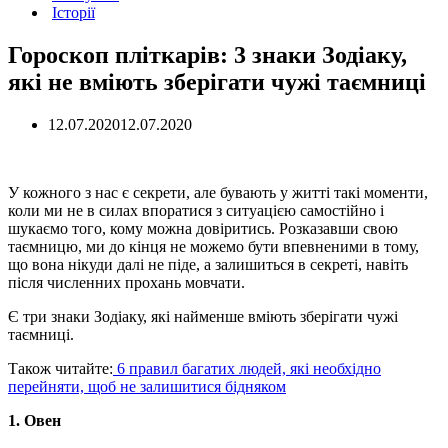
Історії
Гороскоп пліткарів: 3 знаки Зодіаку,
які не вміють зберігати чужі таємниці
12.07.2020
12.07.2020
У кожного з нас є секрети, але бувають у житті такі моменти,
коли ми не в силах впоратися з ситуацією самостійно і
шукаємо того, кому можна довіритись. Розказавши свою
таємницю, ми до кінця не можемо бути впевненими в тому,
що вона нікуди далі не піде, а залишиться в секреті, навіть
після численних прохань мовчати.
Є три знаки Зодіаку, які найменше вміють зберігати чужі
таємниці.
Також читайте:
6 правил багатих людей, які необхідно
перейняти, щоб не залишитися бідняком
1. Овен