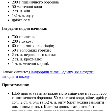
200 г пшеничного борошна
50 мл теплої води
2 ст. л. олії
1/2 ч. л. оцту
дрібка солі
Інгредієнти для начинки:
700 г вишень;
200 г цукру;
60 г вівсяних пластівців;
50 г волоських горіхів;
2 ст. л. вершкового масла;
2 ст. л. крохмалю;
1 ч. л. меленої кориці.
Також читайте:
Найдобріші знаки Зодіаку, які нездатні
заподіяти шкоду
Приготування:
Щоб приготувати витяжне тісто змішуємо в тарілці 200
г пшеничного борошна, 50 мл теплої води, яйце, дрібку
солі, 2 ст. л. олії та 1/2 ч. л. оцту (оцет можна замінити
лимонним соком). Кислота допомагає розслабити