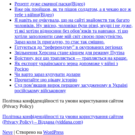
Рецепт дуже смачної паски(Відео)
Вже рік пройшов, як ти пішов солдатом, а я чекаю все ж
тебе з війни(Відео)
Я навіть не очікувала, що на сайті знайомств так багато
чоловіків. Ну звісно, чоловіки були різні, мудрі і не дуже,
ті які хотіли відносини без обов’язків та навпаки, ті що
хотіли заполонити саме мій світ своєю присутністю.
Зараз коли їх пригадую, то стає так смішно.
Готуються до “референдуму” в окупованих регіонах
Звільнення Херсона стане кінцем для режиму Путіна
Воістину, все що трапляється — трапляється на краще.
Як експорт українського зерна допоможе у війні з
Росією
Чи варто зараз купувати долари
Прочитайте цю цікаву історію
Суд пом’якшив вирок першому засудженому в Україні
російському військовому
Політика конфіденційності та умови користування сайтом
(Privacy Policy)
Політика конфіденційності та умови користування сайтом
(Privacy Policy) – Віддана (viddana.com)
Neve
| Створено на
WordPress