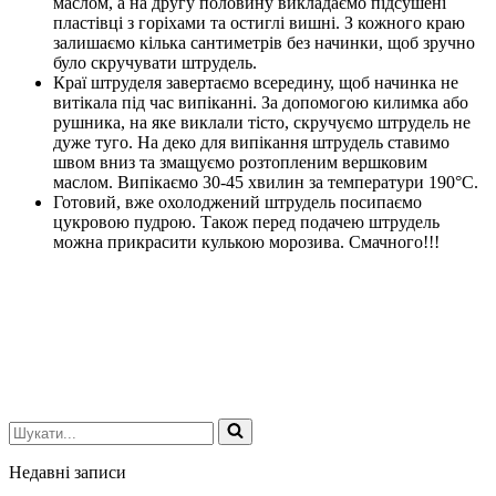
маслом, а на другу половину викладаємо підсушені
пластівці з горіхами та остиглі вишні. З кожного краю
залишаємо кілька сантиметрів без начинки, щоб зручно
було скручувати штрудель.
Краї штруделя завертаємо всередину, щоб начинка не
витікала під час випіканні. За допомогою килимка або
рушника, на яке виклали тісто, скручуємо штрудель не
дуже туго. На деко для випікання штрудель ставимо
швом вниз та змащуємо розтопленим вершковим
маслом. Випікаємо 30-45 хвилин за температури 190°C.
Готовий, вже охолоджений штрудель посипаємо
цукровою пудрою. Також перед подачею штрудель
можна прикрасити кулькою морозива. Смачного!!!
Шукати...
Недавні записи