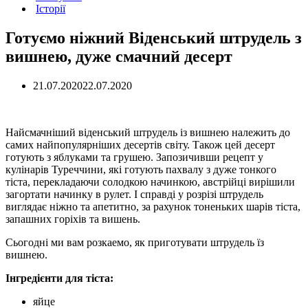
Історії
Готуємо ніжний Віденський штрудель з
вишнею, дуже смачний десерт
21.07.2020
22.07.2020
Найсмачніший віденський штрудель із вишнею належить до
самих найпопулярніших десертів світу. Також цей десерт
готують з яблуками та грушею. Запозичивши рецепт у
кулінарів Туреччини, які готують пахвалу з дуже тонкого
тіста, перекладаючи солодкою начинкою, австрійці вирішили
загортати начинку в рулет. І справді у розрізі штрудель
виглядає ніжно та апетитно, за рахунок тоненьких шарів тіста,
запашних горіхів та вишень.
Сьогодні ми вам розкаемо, як приготувати штрудель їз
вишнею.
Інгредієнти для тіста:
яйце