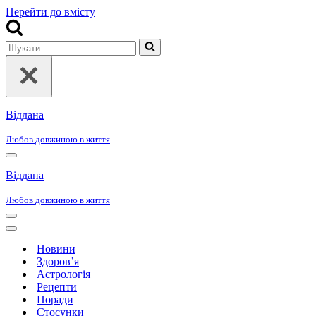
Перейти до вмісту
Шукати...
Віддана
Любов довжиною в життя
Меню
навігації
Віддана
Любов довжиною в життя
Меню
навігації
Меню
навігації
Новини
Здоров’я
Астрологія
Рецепти
Поради
Стосунки