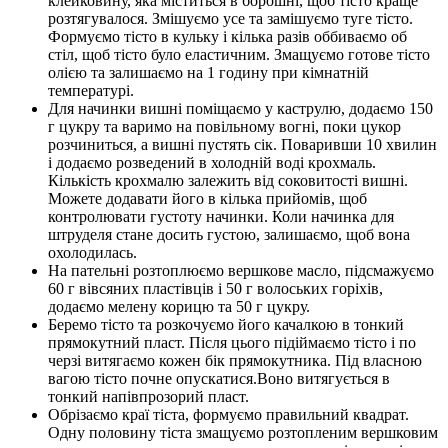
клейковину, яка міститься в борошні, щоб тісто краще
розтягувалося. Змішуємо усе та замішуємо туге тісто.
Формуємо тісто в кульку і кілька разів оббиваємо об
стіл, щоб тісто було еластичним. Змащуємо готове тісто
олією та залишаємо на 1 годину при кімнатній
температурі.
Для начинки вишні поміщаємо у каструлю, додаємо 150
г цукру та варимо на повільному вогні, поки цукор
розчиниться, а вишні пустять сік. Поваривши 10 хвилин
і додаємо розведений в холодній воді крохмаль.
Кількість крохмалю залежить від соковитості вишні.
Можете додавати його в кілька прийомів, щоб
контролювати густоту начинки. Коли начинка для
штруделя стане досить густою, залишаємо, щоб вона
охолодилась.
На пательні розтоплюємо вершкове масло, підсмажуємо
60 г вівсяних пластівців і 50 г волоських горіхів,
додаємо мелену корицю та 50 г цукру.
Беремо тісто та розкочуємо його качалкою в тонкий
прямокутний пласт. Після цього підіймаємо тісто і по
черзі витягаємо кожен бік прямокутника. Під власною
вагою тісто почне опускатися.Воно витягується в
тонкий напівпрозорий пласт.
Обрізаємо краї тіста, формуємо правильний квадрат.
Одну половину тіста змащуємо розтопленим вершковим