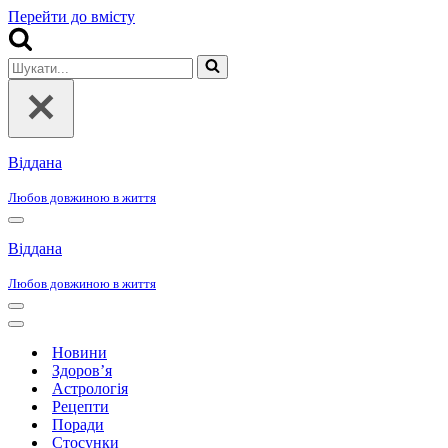
Перейти до вмісту
Шукати...
Віддана
Любов довжиною в життя
Меню
навігації
Віддана
Любов довжиною в життя
Меню
навігації
Меню
навігації
Новини
Здоров’я
Астрологія
Рецепти
Поради
Стосунки