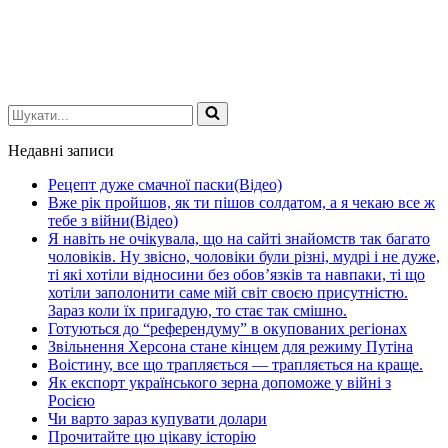
Шукати...
Недавні записи
Рецепт дуже смачної паски(Відео)
Вже рік пройшов, як ти пішов солдатом, а я чекаю все ж
тебе з війни(Відео)
Я навіть не очікувала, що на сайті знайомств так багато
чоловіків. Ну звісно, чоловіки були різні, мудрі і не дуже,
ті які хотіли відносини без обов’язків та навпаки, ті що
хотіли заполонити саме мій світ своєю присутністю.
Зараз коли їх пригадую, то стає так смішно.
Готуються до “референдуму” в окупованих регіонах
Звільнення Херсона стане кінцем для режиму Путіна
Воістину, все що трапляється — трапляється на краще.
Як експорт українського зерна допоможе у війні з
Росією
Чи варто зараз купувати долари
Прочитайте цю цікаву історію