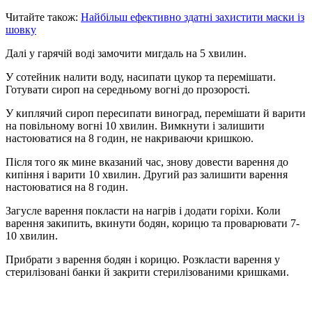
Читайте також:
Найбільш ефективно здатні захистити маски із
шовку
Далі у гарячій воді замочити мигдаль на 5 хвилин.
У сотейник налити воду, насипати цукор та перемішати.
Готувати сироп на середньому вогні до прозорості.
У киплячий сироп пересипати виноград, перемішати й варити
на повільному вогні 10 хвилин. Вимкнути і залишити
настоюватися на 8 годин, не накриваючи кришкою.
Після того як мине вказаний час, знову довести варення до
кипіння і варити 10 хвилин. Другий раз залишити варення
настоюватися на 8 годин.
Загусле варення покласти на нагрів і додати горіхи. Коли
варення закипить, вкинути бодян, корицю та проварювати 7-
10 хвилин.
Прибрати з варення бодян і корицю. Розкласти варення у
стерилізовані банки й закрити стерилізованими кришками.