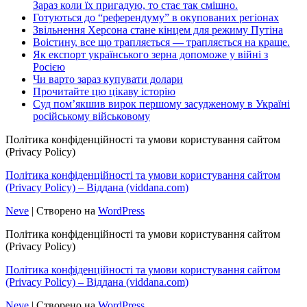
Зараз коли їх пригадую, то стає так смішно.
Готуються до “референдуму” в окупованих регіонах
Звільнення Херсона стане кінцем для режиму Путіна
Воістину, все що трапляється — трапляється на краще.
Як експорт українського зерна допоможе у війні з
Росією
Чи варто зараз купувати долари
Прочитайте цю цікаву історію
Суд пом’якшив вирок першому засудженому в Україні
російському військовому
Політика конфіденційності та умови користування сайтом
(Privacy Policy)
Політика конфіденційності та умови користування сайтом
(Privacy Policy) – Віддана (viddana.com)
Neve
| Створено на
WordPress
Політика конфіденційності та умови користування сайтом
(Privacy Policy)
Політика конфіденційності та умови користування сайтом
(Privacy Policy) – Віддана (viddana.com)
Neve
| Створено на
WordPress