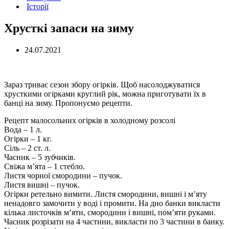
Історії
Хрусткі запаси на зиму
24.07.2021
Зараз триває сезон збору огірків. Щоб насолоджуватися
хрусткими огірками круглий рік, можна приготувати їх в
банці на зиму. Пропонуємо рецепти.
Рецепт малосольних огірків в холодному розсолі
Вода – 1 л.
Огірки – 1 кг.
Сіль – 2 ст. л.
Часник – 5 зубчиків.
Свіжа м’ята – 1 стебло.
Листя чорної смородини – пучок.
Листя вишні – пучок.
Огірки ретельно вимити. Листя смородини, вишні і м’яту
ненадовго замочити у воді і промити. На дно банки викласти
кілька листочків м’яти, смородини і вишні, пом’яти руками.
Часник розрізати на 4 частини, викласти по 3 частини в банку.