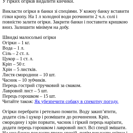
У гірких огірків видалити кінчики.
Викласти огірки в банки зі спеціями. У кожну банку вставити
гілки кропу. На 1 л холодної води розчинити 2 ч.л. солі і
повністю залити огірки. Закрити банки і поставити кришкою
вниз. Залишити мінімум на добу.
Швидкі малосольні огірки
Огірки – 1 кг.
Вода – 1 л.
Сіль – 2 ст. л.
Цукор – 1 ст. л.
Кріп – 50 г.
Хрін – 5 листків.
Листя смородини – 10 шт.
Часник – 10 зубчиків.
Перець гострий стручковий за смаком.
Лавровий лист – 5 шт.
Перець горошком – 15 шт.
Читайте також:
Як убезпечити собаку в спекотну погоду.
Огірки перебрати і ретельно помити. Воду закип’ятити,
додати сіль і цукор і розмішати до розчинення. Кріп,
смородину і хрін порвати, часник і гіркий перець нарізати,
додати перець горошком і лавровий лист. Всі спеції змішати.
На низ банки покласти трохи спецій, потім викласти огірки і