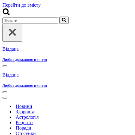
Перейти до вмісту
Шукати...
Віддана
Любов довжиною в життя
Меню
навігації
Віддана
Любов довжиною в життя
Меню
навігації
Меню
навігації
Новини
Здоров’я
Астрологія
Рецепти
Поради
Стосунки