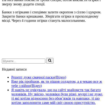
зверху знову додати спеції.
Банки з огірками і спеціями залити окропом з сіллю і цукром.
Закрити банки кришками. Зберігати огірки в прохолодному
місці. Через 4 години огірки стануть малосольними.
Шукати...
Недавні записи
Рецепт дуже смачної паски(Відео)
Вже рік пройшов, як ти пішов солдатом, а я чекаю все ж
тебе з війни(Відео)
Я навіть не очікувала, що на сайті знайомств так багато
чоловіків. Ну звісно, чоловіки були різні, мудрі і не дуже,
ті які хотіли відносини без обов’язків та навпаки, ті що
хотіли заполонити саме мій світ своєю присутністю.