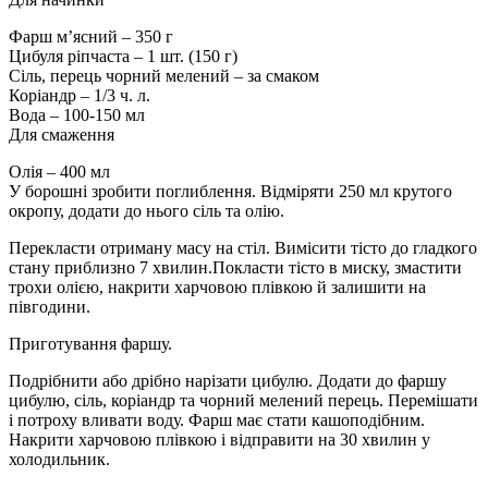
Фарш м’ясний – 350 г
Цибуля ріпчаста – 1 шт. (150 г)
Сіль, перець чорний мелений – за смаком
Коріандр – 1/3 ч. л.
Вода – 100-150 мл
Для смаження
Олія – 400 мл
У борошні зробити поглиблення. Відміряти 250 мл крутого
окропу, додати до нього сіль та олію.
Перекласти отриману масу на стіл. Вимісити тісто до гладкого
стану приблизно 7 хвилин.Покласти тісто в миску, змастити
трохи олією, накрити харчовою плівкою й залишити на
півгодини.
Приготування фаршу.
Подрібнити або дрібно нарізати цибулю. Додати до фаршу
цибулю, сіль, коріандр та чорний мелений перець. Перемішати
і потроху вливати воду. Фарш має стати кашоподібним.
Накрити харчовою плівкою і відправити на 30 хвилин у
холодильник.