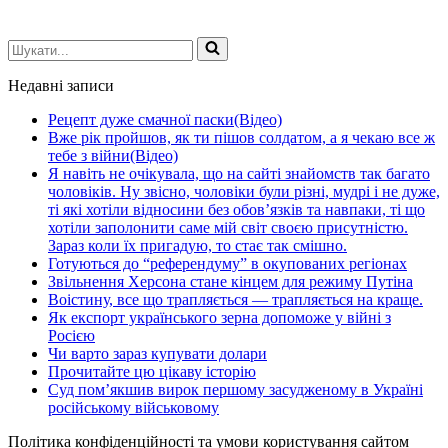
Шукати...
Недавні записи
Рецепт дуже смачної паски(Відео)
Вже рік пройшов, як ти пішов солдатом, а я чекаю все ж
тебе з війни(Відео)
Я навіть не очікувала, що на сайті знайомств так багато
чоловіків. Ну звісно, чоловіки були різні, мудрі і не дуже,
ті які хотіли відносини без обов’язків та навпаки, ті що
хотіли заполонити саме мій світ своєю присутністю.
Зараз коли їх пригадую, то стає так смішно.
Готуються до “референдуму” в окупованих регіонах
Звільнення Херсона стане кінцем для режиму Путіна
Воістину, все що трапляється — трапляється на краще.
Як експорт українського зерна допоможе у війні з
Росією
Чи варто зараз купувати долари
Прочитайте цю цікаву історію
Суд пом’якшив вирок першому засудженому в Україні
російському військовому
Політика конфіденційності та умови користування сайтом