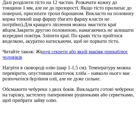
Далі розділити тісто на 12 частин. Розкачати кожну до
товщини 1 мм, але не до прозорості. Якщо тісто прилипає до
поверхні, присипати трохи борошном. Викласти на половину
коржа тонкий шар фаршу (багато фаршу класти не
потрібно).Для кращого ліплення можна змастити краї
яйцем.Закрити другою половиною, намагаючись не залишати
всередині повітря. Зліпити краї. По краях тіста пройтися
виделкою, акуратно натискаючи, щоб не порвати тісто.
Читайте також: Жі
ночі секрети або який макіяж приваблює
чоловіків
Нагріти в сковороді олію (шар 1-1,5 см). Температуру можна
перевірити, опустивши шматочок хліба – навколо нього має
розпочатися бурління олії, але не дуже сильне.
Обсмажити чебуреки з двох боків. Викладати готові чебуреки
на тарілку, застелену паперовими рушниками або серветками,
щоб прибрати зайву олію.