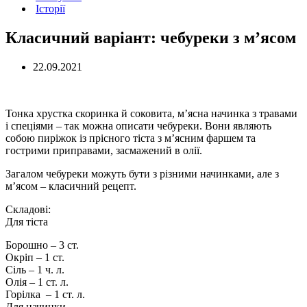
Історії
Класичний варіант: чебуреки з м’ясом
22.09.2021
Тонка хрустка скоринка й соковита, м’ясна начинка з травами
і спеціями – так можна описати чебуреки. Вони являють
собою пиріжок із прісного тіста з м’ясним фаршем та
гострими приправами, засмажений в олії.
Загалом чебуреки можуть бути з різними начинками, але з
м’ясом – класичний рецепт.
Складові:
Для тіста
Борошно – 3 ст.
Окріп – 1 ст.
Сіль – 1 ч. л.
Олія – 1 ст. л.
Горілка – 1 ст. л.
Для начинки