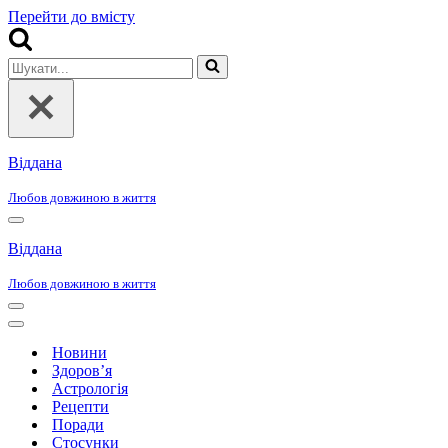
Перейти до вмісту
Шукати...
Віддана
Любов довжиною в життя
Меню
навігації
Віддана
Любов довжиною в життя
Меню
навігації
Меню
навігації
Новини
Здоров’я
Астрологія
Рецепти
Поради
Стосунки