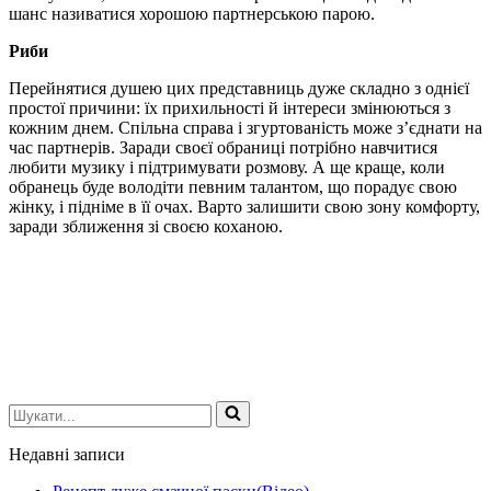
шанс називатися хорошою партнерською парою.
Риби
Перейнятися душею цих представниць дуже складно з однієї
простої причини: їх прихильності й інтереси змінюються з
кожним днем. Спільна справа і згуртованість може з’єднати на
час партнерів. Заради своєї обраниці потрібно навчитися
любити музику і підтримувати розмову. А ще краще, коли
обранець буде володіти певним талантом, що порадує свою
жінку, і підніме в її очах. Варто залишити свою зону комфорту,
заради зближення зі своєю коханою.
Шукати...
Недавні записи