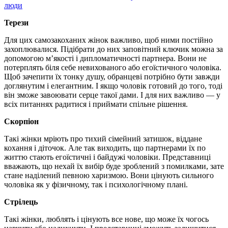
люди
Терези
Для цих самозакоханих жінок важливо, щоб ними постійно
захоплювалися. Підібрати до них заповітний ключик можна за
допомогою м’якості і дипломатичності партнера. Вони не
потерплять біля себе невихованого або егоїстичного чоловіка.
Щоб зачепити їх тонку душу, обранцеві потрібно бути завжди
доглянутим і елегантним. І якщо чоловік готовий до того, тоді
він зможе завоювати серце такої дами. І для них важливо — у
всіх питаннях радитися і приймати спільне рішення.
Скорпіон
Такі жінки мріють про тихий сімейний затишок, віддане
кохання і діточок. Але так виходить, що партнерами їх по
життю стають егоїстичні і байдужі чоловіки. Представниці
вважають, що нехай їх вибір буде зроблений з помилками, зате
стане наділений певною харизмою. Вони цінують сильного
чоловіка як у фізичному, так і психологічному плані.
Стрілець
Такі жінки, люблять і цінують все нове, що може їх чогось