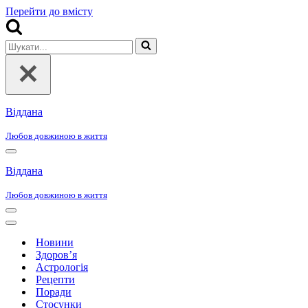
Перейти до вмісту
Шукати...
Віддана
Любов довжиною в життя
Меню
навігації
Віддана
Любов довжиною в життя
Меню
навігації
Меню
навігації
Новини
Здоров’я
Астрологія
Рецепти
Поради
Стосунки