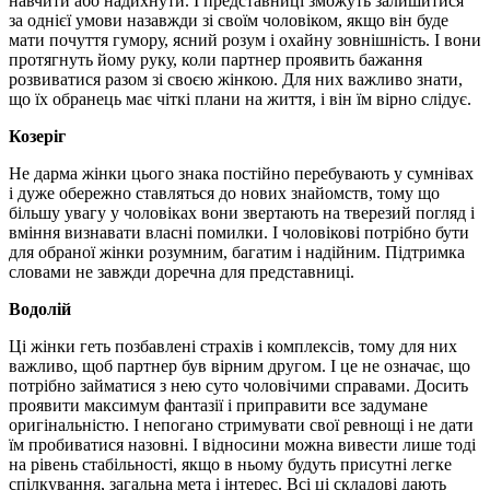
навчити або надихнути. І представниці зможуть залишитися
за однієї умови назавжди зі своїм чоловіком, якщо він буде
мати почуття гумору, ясний розум і охайну зовнішність. І вони
протягнуть йому руку, коли партнер проявить бажання
розвиватися разом зі своєю жінкою. Для них важливо знати,
що їх обранець має чіткі плани на життя, і він їм вірно слідує.
Козеріг
Не дарма жінки цього знака постійно перебувають у сумнівах
і дуже обережно ставляться до нових знайомств, тому що
більшу увагу у чоловіках вони звертають на тверезий погляд і
вміння визнавати власні помилки. І чоловікові потрібно бути
для обраної жінки розумним, багатим і надійним. Підтримка
словами не завжди доречна для представниці.
Водолій
Ці жінки геть позбавлені страхів і комплексів, тому для них
важливо, щоб партнер був вірним другом. І це не означає, що
потрібно займатися з нею суто чоловічими справами. Досить
проявити максимум фантазії і приправити все задумане
оригінальністю. І непогано стримувати свої ревнощі і не дати
їм пробиватися назовні. І відносини можна вивести лише тоді
на рівень стабільності, якщо в ньому будуть присутні легке
спілкування, загальна мета і інтерес. Всі ці складові дають