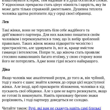
влаштовувати істерик, тим надовше в її душі оселиться спокій.
У відносинах прекрасна стать цінує ніжність і щирість, яку їм
може дати тільки справжній джентльмен. Душевна теплота
чоловіка здатна розтопити лід у серці своєї обраниці.
Лев
Такі жінки, вони не терплять біля себе жадібного та
дріб’язкового партнера. Для них важливо пишатися своїм
чоловіком і переконуватися в тому, що їх вибір зроблений
правильно. Таких жінок можна підкоритти чесністю і
пристрасністю, але здивувати їх, все ж, краще вмістом
гаманця і інтелектом. Попри те, що жіноча стать проявляє
стосовно навколишніх багато егоїзму, у свою сторону вони
його не потерплять. Адже вони гідні всього найкращого.
Діва
Якщо чоловік має аналітичний розум, до того ж, він чуйний,
тоді у нього є шанс знайти ключик до серця цієї недоступної
жінки. Але іноді, щоб прискорити зближення, чоловіки в хід
пускають свої обіцянки. Але з цим не варто ризикувати, якщо
не готові їх виконувати. Навіть приховану брехню знаки
розрізняють, і тоді партнеру доведеться не солодко.
Читайте також:
Речі, які вам не скажуть навіть самі близькі