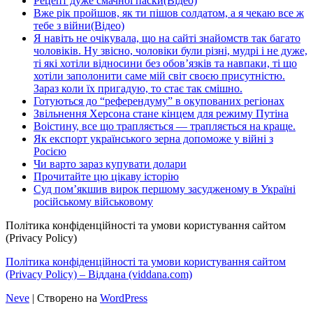
Рецепт дуже смачної паски(Відео)
Вже рік пройшов, як ти пішов солдатом, а я чекаю все ж
тебе з війни(Відео)
Я навіть не очікувала, що на сайті знайомств так багато
чоловіків. Ну звісно, чоловіки були різні, мудрі і не дуже,
ті які хотіли відносини без обов’язків та навпаки, ті що
хотіли заполонити саме мій світ своєю присутністю.
Зараз коли їх пригадую, то стає так смішно.
Готуються до “референдуму” в окупованих регіонах
Звільнення Херсона стане кінцем для режиму Путіна
Воістину, все що трапляється — трапляється на краще.
Як експорт українського зерна допоможе у війні з
Росією
Чи варто зараз купувати долари
Прочитайте цю цікаву історію
Суд пом’якшив вирок першому засудженому в Україні
російському військовому
Політика конфіденційності та умови користування сайтом
(Privacy Policy)
Політика конфіденційності та умови користування сайтом
(Privacy Policy) – Віддана (viddana.com)
Neve
| Створено на
WordPress