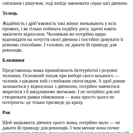
сміливим і рішучим, тоді вийде завоювати серце цієї дівчини.
Телець
Жадібність і дріб’язковість такі жінки зневажають у всіх
проявах, і як тільки побачать подібну рису, здатні навіть
закінчити відносини. Чоловікам же потрібно щиро
відповідати на почуття своєї дівчини і постійно дивувати її
різними способами. І головне, не давати їй приводу для
ревнощів.
Близнюки
Представниць знака приваблюють безтурботні і розумні
чоловіки. Основний типаж при виборі свого коханого —
чоловік з цікавим хобі і глибоким світоглядом. А щоб довше
залишатися у відносинах з дівчиною, потрібно навчитися
миритися з її шкідливими звичками. І не потрібно для неї
створювати рамки обмеження — вона просто цього не
потерпить- це тільки призведе до краху.
Рак
Щоб зацікавити дівчину цього знака, потрібно мало — не
давати їй приводу для ревнощів. І чим менше вона почне