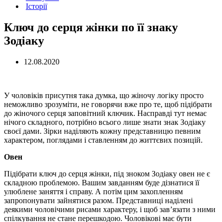
Історії
Ключ до серця жінки по її знаку
Зодіаку
12.08.2020
У чоловіків присутня така думка, що жіночу логіку просто
неможливо зрозуміти, не говорячи вже про те, щоб підібрати
до жіночого серця заповітний ключик. Насправді тут немає
нічого складного, потрібно всього лише знати знак Зодіаку
своєї дами. Зірки наділяють кожну представницю певним
характером, поглядами і ставленням до життєвих позицій.
Овен
Підібрати ключ до серця жінки, під зноком Зодіаку овен не є
складною проблемою. Вашим завданням буде дізнатися її
улюблене заняття і справу. А потім цим захопленням
запропонувати зайнятися разом. Представниці наділені
деякими чоловічими рисами характеру, і щоб зав’язати з ними
спілкування не стане перешкодою. Чоловікові має бути