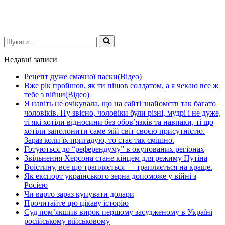
Шукати...
Недавні записи
Рецепт дуже смачної паски(Відео)
Вже рік пройшов, як ти пішов солдатом, а я чекаю все ж
тебе з війни(Відео)
Я навіть не очікувала, що на сайті знайомств так багато
чоловіків. Ну звісно, чоловіки були різні, мудрі і не дуже,
ті які хотіли відносини без обов’язків та навпаки, ті що
хотіли заполонити саме мій світ своєю присутністю.
Зараз коли їх пригадую, то стає так смішно.
Готуються до “референдуму” в окупованих регіонах
Звільнення Херсона стане кінцем для режиму Путіна
Воістину, все що трапляється — трапляється на краще.
Як експорт українського зерна допоможе у війні з
Росією
Чи варто зараз купувати долари
Прочитайте цю цікаву історію
Суд пом’якшив вирок першому засудженому в Україні
російському військовому