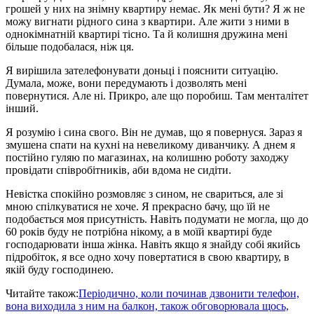
грошей у них на знімну квартиру немає. Як мені бути? Я ж не
можу вигнати рідного сина з квартири. Але жити з ними в
однокімнатній квартирі тісно. Та й колишня дружина мені
більше подобалася, ніж ця.
Я вирішила зателефонувати доньці і пояснити ситуацію.
Думала, може, вони передумають і дозволять мені
повернутися. Але ні. Прикро, але що поробиш. Там менталітет
інший.
Я розумію і сина свого. Він не думав, що я повернуся. Зараз я
змушена спати на кухні на невеликому диванчику. А днем ​​я
постійно гуляю по магазинах, на колишню роботу заходжу
провідати співробітників, аби вдома не сидіти.
Невістка спокійно розмовляє з сином, не свариться, але зі
мною спілкуватися не хоче. Я прекрасно бачу, що їй не
подобається моя присутність. Навіть подумати не могла, що до
60 років буду не потрібна нікому, а в моїй квартирі буде
господарювати інша жінка. Навіть якщо я знайду собі якийсь
підробіток, я все одно хочу повертатися в свою квартиру, в
якій буду господинею.
Читайте також:
Періодично, коли починав дзвонити телефон,
вона виходила з ним на балкон, також обговорювала щось,