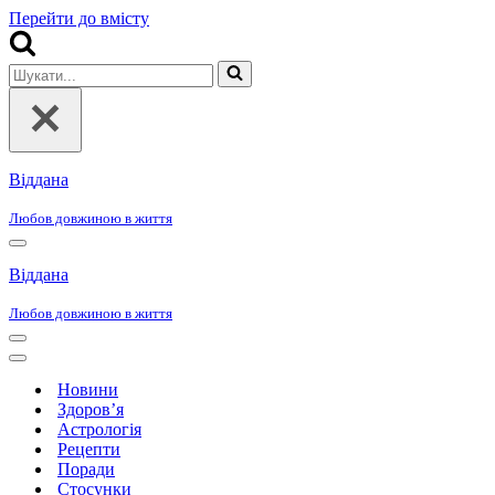
Перейти до вмісту
Шукати...
Віддана
Любов довжиною в життя
Меню
навігації
Віддана
Любов довжиною в життя
Меню
навігації
Меню
навігації
Новини
Здоров’я
Астрологія
Рецепти
Поради
Стосунки