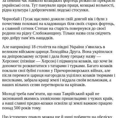
За певний час навколо козацьких фортець розквітли прекрасні
українські села. Тут панували щира праця, козацькі вольності,
рідна культура і доброзичливі людські стосунки.
Чорнобай і Гусак щасливо дожили свій довгий вік і були з
почестями поховані на кладовищах біля своїх старих фортець,
а славний сотник Степан на старість повернувся до своєї
родини на рідну Слобожанщину. Тільки назва села свідчить
про добру пам’ять нащадків.
Але наприкінці 18 століття на півдні України з’явилась в
великим військом цариця Лиходійка Друга. Вона укріпилася
на дніпровському острові і дала йому грецьку назву —
Херсонес (пізніше — Херсон) і підманула козаків, що хоче їм
допомогти розквитатися з татарами і турками. Багато козаків
поклали свої буйні голови у Причорноморських війнах, але
після перемоги цариця нагородила уцілілих козаків тюрмами і
висилками, забрала кращі землі і віддала своїм вельможам, а
наших вільних селян перетворила на кріпаків.
Молоді треба пам’ятати, що наш Таврійський край не
заснований якимись зловісними пришельцями з чужих країв,
а наші славні предки-козаки освоїли ці землі важкою працею
понад 500 років тому.
Цю історичну правду можна ще й нині побачити на обеліску