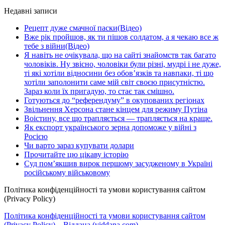
Недавні записи
Рецепт дуже смачної паски(Відео)
Вже рік пройшов, як ти пішов солдатом, а я чекаю все ж
тебе з війни(Відео)
Я навіть не очікувала, що на сайті знайомств так багато
чоловіків. Ну звісно, чоловіки були різні, мудрі і не дуже,
ті які хотіли відносини без обов’язків та навпаки, ті що
хотіли заполонити саме мій світ своєю присутністю.
Зараз коли їх пригадую, то стає так смішно.
Готуються до “референдуму” в окупованих регіонах
Звільнення Херсона стане кінцем для режиму Путіна
Воістину, все що трапляється — трапляється на краще.
Як експорт українського зерна допоможе у війні з
Росією
Чи варто зараз купувати долари
Прочитайте цю цікаву історію
Суд пом’якшив вирок першому засудженому в Україні
російському військовому
Політика конфіденційності та умови користування сайтом
(Privacy Policy)
Політика конфіденційності та умови користування сайтом
(Privacy Policy) – Віддана (viddana.com)