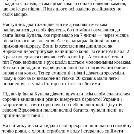
і кадило Соломії, а сам врізав такого гопака навколо каменя,
що аж іскри пішли. Після цього всі радісно розійшлися по
своїх місцях.
Наступних два тижні дівчата не дозволяли козакам
навідуватися до своїх фортець, бо потайки готувалися до
свята Івана Купала, яке припадало на 7 липня — через місяць
після їхнього визволення. Але на козацькі бойові вправи
приходили щоразу. Вони із захопленням дивилися, як
Чорнобай перестрибував найвищого коня і зі свистом шаблі 2-
3 рази повертався навколо себе в повітрі. А сотник Степан і
піп Гусак вибивали з рук шаблі шістьом молоденьким козакам.
Козаки проводили чудові рукопашні бої і надзвичайні бойові
вправи на конях. Тепер смиренні і ніжні дівчатка зрозуміли,
чому в бою за їх визволення тільки 20 козаків мали легкі
поранення, а турків і татар сотні лягло вбитими.
Під вечір Івана Купала дівчата вручили всім своїм спасителям
сорочки-вишиванки різних візерунків барвистої України і
запросили на свято при появі на небі першої зорі. Цілу ніч
вздовж Вірьовчини палали великі багаття, лунали пісні, не
припинялися танці.
На світанку дівчата кидали свої прекрасні віночки на спокійну
течію річки, а хлопці стрибали у воду і старались спіймати