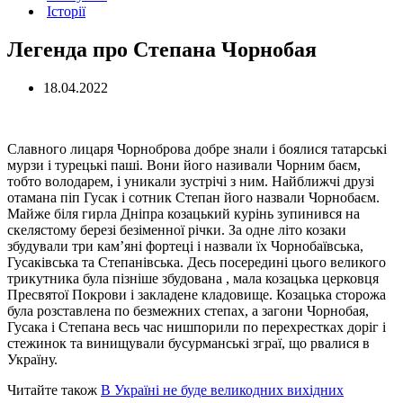
Історії
Легенда про Степана Чорнобая
18.04.2022
Славного лицаря Чорноброва добре знали і боялися татарські
мурзи і турецькі паші. Вони його називали Чорним баєм,
тобто володарем, і уникали зустрічі з ним. Найближчі друзі
отамана піп Гусак і сотник Степан його назвали Чорнобаєм.
Майже біля гирла Дніпра козацький курінь зупинився на
скелястому березі безіменної річки. За одне літо козаки
збудували три кам’яні фортеці і назвали їх Чорнобаївська,
Гусаківська та Степанівська. Десь посередині цього великого
трикутника була пізніше збудована , мала козацька церковця
Пресвятої Покрови і закладене кладовище. Козацька сторожа
була розставлена по безмежних степах, а загони Чорнобая,
Гусака і Степана весь час нишпорили по перехрестках доріг і
стежинок та винищували бусурманські зграї, що рвалися в
Україну.
Читайте також
В Україні не буде великодних вихідних