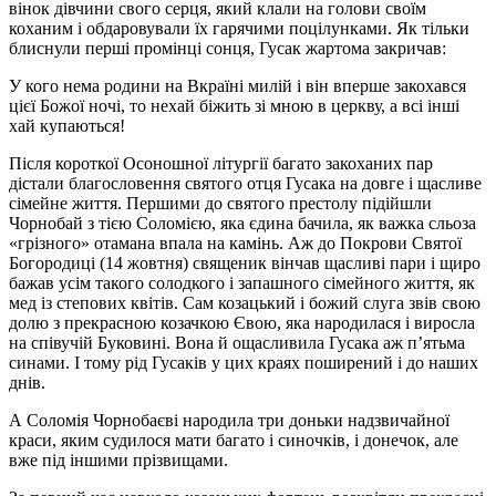
вінок дівчини свого серця, який клали на голови своїм
коханим і обдаровували їх гарячими поцілунками. Як тільки
блиснули перші промінці сонця, Гусак жартома закричав:
У кого нема родини на Вкраїні милій і він вперше закохався
цієї Божої ночі, то нехай біжить зі мною в церкву, а всі інші
хай купаються!
Після короткої Осоношної літургії багато закоханих пар
дістали благословення святого отця Гусака на довге і щасливе
сімейне життя. Першими до святого престолу підійшли
Чорнобай з тією Соломією, яка єдина бачила, як важка сльоза
«грізного» отамана впала на камінь. Аж до Покрови Святої
Богородиці (14 жовтня) священик вінчав щасливі пари і щиро
бажав усім такого солодкого і запашного сімейного життя, як
мед із степових квітів. Сам козацький і божий слуга звів свою
долю з прекрасною козачкою Євою, яка народилася і виросла
на співучій Буковині. Вона й ощасливила Гусака аж п’ятьма
синами. І тому рід Гусаків у цих краях поширений і до наших
днів.
А Соломія Чорнобаєві народила три доньки надзвичайної
краси, яким судилося мати багато і синочків, і донечок, але
вже під іншими прізвищами.