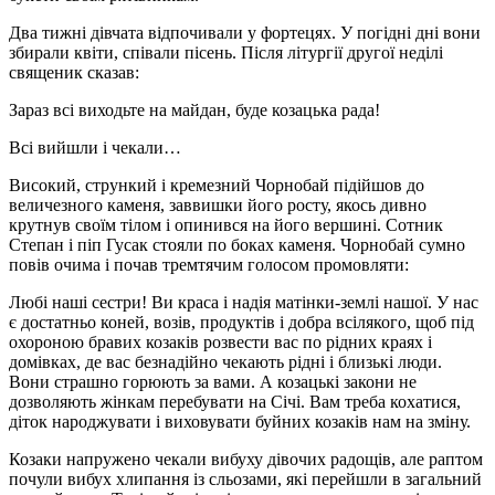
Два тижні дівчата відпочивали у фортецях. У погідні дні вони
збирали квіти, співали пісень. Після літургії другої неділі
священик сказав:
Зараз всі виходьте на майдан, буде козацька рада!
Всі вийшли і чекали…
Високий, стрункий і кремезний Чорнобай підійшов до
величезного каменя, заввишки його росту, якось дивно
крутнув своїм тілом і опинився на його вершині. Сотник
Степан і піп Гусак стояли по боках каменя. Чорнобай сумно
повів очима і почав тремтячим голосом промовляти:
Любі наші сестри! Ви краса і надія матінки-землі нашої. У нас
є достатньо коней, возів, продуктів і добра всілякого, щоб під
охороною бравих козаків розвести вас по рідних краях і
домівках, де вас безнадійно чекають рідні і близькі люди.
Вони страшно горюють за вами. А козацькі закони не
дозволяють жінкам перебувати на Січі. Вам треба кохатися,
діток народжувати і виховувати буйних козаків нам на зміну.
Козаки напружено чекали вибуху дівочих радощів, але раптом
почули вибух хлипання із сльозами, які перейшли в загальний