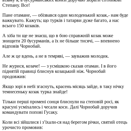
Степану. Все!
Пане отамане, — обізвався один молоденький козак,- нам буде
важкувато. Кажуть; що турків і татарви дуже багато, а нас
всього 150 козаків.
А хіба ти ще не знаєш, що в бою справжній козак може
знищити 20 бусурманів, а їх не більше тисячі, — впевнено
відповів Чорнобай.
Але ж це вдень, а не в тем­ряві, — зауважив молодик.
Не журися, козаче! — з усмішкою сказав отаман. І в його
піднятій правиці блиснув козацький ніж. Чорнобай
продовжив:
Якщо зорі в небі згаснуть, красень місяць зайде, в таку нічку
темнесеньку козак турка знайде!
Тільки перші промені сонця блиснули на степовій росі, як
красуні усміхались і чесали коси. Далі Чорнобай доручив
командувати попові Гусаку.
Коли всі зійшлися і з’їхали-ся над берегом річки, святий отець
урочисто промовив: