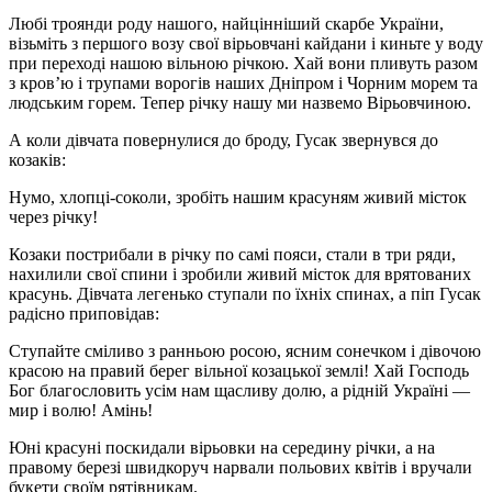
Любі троянди роду нашого, найцінніший скарбе України,
візьміть з першого возу свої вірьовчані кайдани і киньте у воду
при переході нашою вільною річкою. Хай вони пливуть разом
з кров’ю і трупами ворогів наших Дніпром і Чорним морем та
людським горем. Тепер річку нашу ми назвемо Вірьовчиною.
А коли дівчата повернулися до броду, Гусак звернувся до
козаків:
Нумо, хлопці-соколи, зробіть нашим красуням живий місток
через річку!
Козаки пострибали в річку по самі пояси, стали в три ряди,
нахилили свої спини і зробили живий місток для врятованих
красунь. Дівчата легенько ступали по їхніх спинах, а піп Гусак
радісно приповідав:
Ступайте сміливо з ранньою росою, ясним сонечком і дівочою
красою на правий берег вільної козацької землі! Хай Господь
Бог благословить усім нам щасливу долю, а рідній Україні —
мир і волю! Амінь!
Юні красуні поскидали вірьовки на середину річки, а на
правому березі швидкоруч нарвали польових квітів і вручали
букети своїм рятівникам.