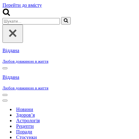
Перейти до вмісту
Шукати...
Віддана
Любов довжиною в життя
Меню
навігації
Віддана
Любов довжиною в життя
Меню
навігації
Меню
навігації
Новини
Здоров’я
Астрологія
Рецепти
Поради
Стосунки