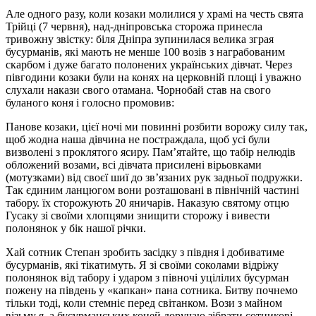
Але одного разу, коли козаки молилися у храмі на честь свята
Трійці (7 червня), над-дніпровська сторожа принесла
тривожну звістку: біля Дніпра зупинилася велика зграя
бусурманів, які мають не менше 100 возів з награбованим
скарбом і дуже багато полонених українських дівчат. Через
півгодини козаки були на конях на церковній площі і уважно
слухали накази свого отамана. Чорнобай став на свого
буланого коня і голосно промовив:
Панове козаки, цієї ночі ми повинні розбити ворожу силу так,
щоб жодна наша дівчина не постраждала, щоб усі були
визволені з проклятого ясиру. Пам’ятайте, що табір нелюдів
обложений возами, всі дівчата присилені вірьовками
(мотузками) від своєї шиї до зв’язаних рук задньої подружки.
Так єдиним ланцюгом вони розташовані в північній частині
табору. їх сторожують 20 яничарів. Наказую святому отцю
Гусаку зі своїми хлопцями знищити сторожу і вивести
полонянок у бік нашої річки.
Хай сотник Степан зробить засідку з півдня і добиватиме
бусурманів, які тікатимуть. Я зі своїми соколами відріжу
полонянок від табору і ударом з півночі уцілілих бусурман
пожену на південь у «капкан» пана сотника. Битву почнемо
тільки тоді, коли стемніє перед світанком. Вози з майном
візьму я, а бусур­манських коней доручаю зібрати сотникові