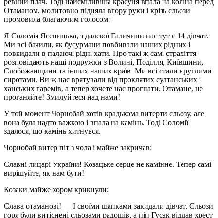
ревний плач. Тоді найсміливіша красуня впала на коліна перед
Отаманом, молитовно підняла вгору руки і крізь сльози
промовила благаючим голосом:
Я Соломія Ясеницька, з далекої Галичини нас тут є 14 дівчат.
Ми всі бачили, як бусурмани повбивали наших рідних і
повкидали в палаючі рідні хати. Про такі ж самі страхіття
розповідають наші подружки з Волині, Поділля, Київщини,
Слобожанщини та інших наших країв. Ми всі стали круглими
сиротами. Ви ж нас врятували від проклятих султанських і
ханських гаремів, а тепер хочете нас прогнати. Отамане, не
проганяйте! Змилуйтеся над нами!
У той момент Чорнобай хотів крадькома витерти сльозу, але
вона була надто важкою і впала на камінь. Тоді Соломії
здалося, що камінь хитнувся.
Чорнобай витер піт з чола і майже закричав:
Славні лицарі України! Козацьке серце не камінне. Тепер самі
вирішуйте, як нам бути!
Козаки майже хором крикнули:
Слава отаманові! — І своїми шапками закидали дівчат. Сльози
горя були витіснені сльозами радощів, а піп Гусак віддав хрест