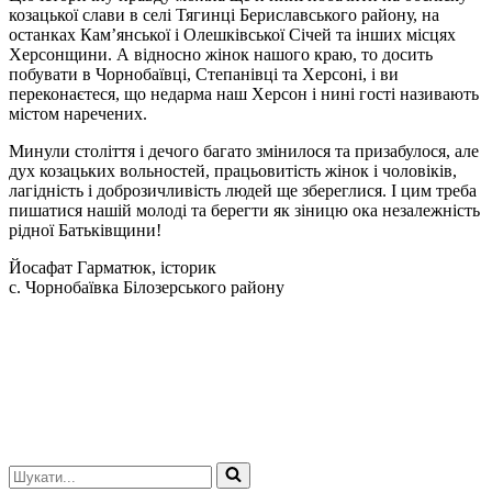
козацької слави в селі Тягинці Бериславського району, на
останках Кам’янської і Олешківської Січей та інших місцях
Херсонщини. А відносно жінок нашого краю, то досить
побувати в Чорнобаївці, Степанівці та Херсоні, і ви
переконаєтеся, що недарма наш Херсон і нині гості називають
містом наречених.
Минули століття і дечого багато змінилося та призабулося, але
дух козацьких вольностей, працьовитість жінок і чоловіків,
лагідність і доброзичливість людей ще збереглися. І цим треба
пишатися нашій молоді та берегти як зіницю ока незалежність
рідної Батьківщини!
Йосафат Гарматюк, історик
с. Чорнобаївка Білозерського району
Шукати...