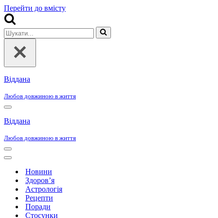
Перейти до вмісту
Шукати...
Віддана
Любов довжиною в життя
Меню
навігації
Віддана
Любов довжиною в життя
Меню
навігації
Меню
навігації
Новини
Здоров’я
Астрологія
Рецепти
Поради
Стосунки