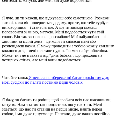
бентежить, матусю, але мені він дуже подобається.
Я чую, як ти кажеш, що відчуваєш себе самотньою. Розкажи
татові, коли він повернеться додому, про те, що тебе турбує:
виговоришся – і стане легше. А ще ти завжди можеш
поговорити зі мною, матусю. Мені подобається чути твій
голос. Він так заспокоює і розслабляє! Мої найулюбленіші
хвилини за цілий день – це коли ти співаєш мені або
розповідаєш казки. Я можу проводити з тобою кожну хвилину
кожного дня, і мені не стане нудно. Ти моя найулюбленіша.
Може, ти і не в захваті від “днів бабака”, що проходять в
чотирьох стінах, але мені вони подобаються.
Читайте також
Я лежала на збереженні багато років тому, до
моєї сусідки по палаті постійно їздив чоловік
Я бачу, як багато ти робиш, щоб зробити всіх нас щасливими,
матусю. Нам з татом так пощастило, що у нас є ти. Мені
здається, що нас ти ставиш на перше місце, навіть перед
собою, і ми дуже цінуємо це. Напевно, дуже важко постійно