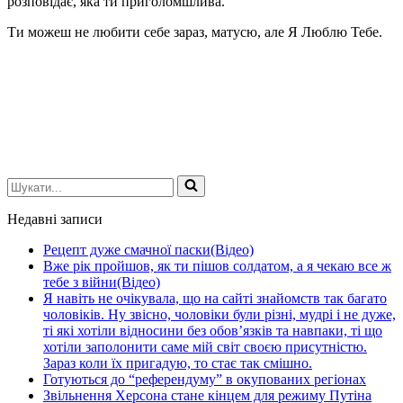
розповідає, яка ти приголомшлива.
Ти можеш не любити себе зараз, матусю, але Я Люблю Тебе.
Шукати...
Недавні записи
Рецепт дуже смачної паски(Відео)
Вже рік пройшов, як ти пішов солдатом, а я чекаю все ж
тебе з війни(Відео)
Я навіть не очікувала, що на сайті знайомств так багато
чоловіків. Ну звісно, чоловіки були різні, мудрі і не дуже,
ті які хотіли відносини без обов’язків та навпаки, ті що
хотіли заполонити саме мій світ своєю присутністю.
Зараз коли їх пригадую, то стає так смішно.
Готуються до “референдуму” в окупованих регіонах
Звільнення Херсона стане кінцем для режиму Путіна