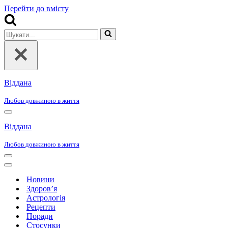
Перейти до вмісту
Шукати...
Віддана
Любов довжиною в життя
Меню
навігації
Віддана
Любов довжиною в життя
Меню
навігації
Меню
навігації
Новини
Здоров’я
Астрологія
Рецепти
Поради
Стосунки