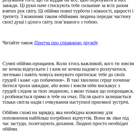
завжди. Ці руки наче стискують тебе сильніше за всіх разом
взятих рук світу. Ці обійми повні турботи і ніжності, щирості і
трепету. З кожними таким обіймами людина передає частину
своєї душі і цілого світу, пов’язаного з тобою.
Читайте також
Притча про справжню дружбу
Сумні обійми-прощання. Коли хтось важливий, кого ти зовсім
не хочеш відпускати і з ким не хочеш надовго розлучатися,
легенько і навіть чомусь винувато притискає тебе до своїх
грудей і каже «до побачення». В такі хвилини серце починає
битися трохи швидше, або воно і зовсім ніби вискакує з
грудей слідом за тією людиною, з якою тільки що попрощався,
і розбивається прямо в тебе на очах. Після цього залишається
тільки світла надія і очікування наступної приємної зустрічі.
Обійми схожі на зарядку, яка необхідна кожному для
поповнення найбільш потрібних відчуттів. Вони як ліки під
час застуди, полегшують дихання. Людині просто необхідні
обійми.