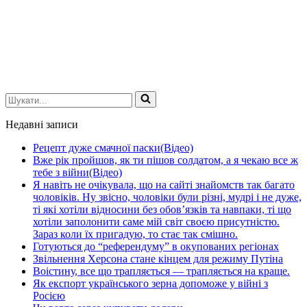
Шукати...
Недавні записи
Рецепт дуже смачної паски(Відео)
Вже рік пройшов, як ти пішов солдатом, а я чекаю все ж
тебе з війни(Відео)
Я навіть не очікувала, що на сайті знайомств так багато
чоловіків. Ну звісно, чоловіки були різні, мудрі і не дуже,
ті які хотіли відносини без обов’язків та навпаки, ті що
хотіли заполонити саме мій світ своєю присутністю.
Зараз коли їх пригадую, то стає так смішно.
Готуються до “референдуму” в окупованих регіонах
Звільнення Херсона стане кінцем для режиму Путіна
Воістину, все що трапляється — трапляється на краще.
Як експорт українського зерна допоможе у війні з
Росією