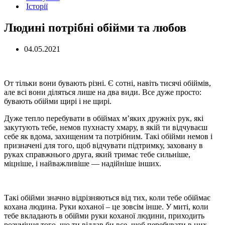
Історії
Людині потрібні обійми та любов
04.05.2021
От тільки вони бувають різні. Є сотні, навіть тисячі обіймів,
але всі вони діляться лише на два види. Все дуже просто:
бувають обійми щирі і не щирі.
Дуже тепло перебувати в обіймах м’яких дружніх рук, які
закутують тебе, немов пухнасту хмару, в якій ти відчуваєш
себе як вдома, захищеним та потрібним. Такі обійми немов і
призначені для того, щоб відчувати підтримку, заховану в
руках справжнього друга, який тримає тебе сильніше,
міцніше, і найважливіше — надійніше інших.
Такі обійми значно відрізняються від тих, коли тебе обіймає
кохана людина. Руки коханої – це зовсім інше. У миті, коли
тебе вкладають в обійми руки коханої людини, приходить
розуміння того, що ти віддав би все, щоб перебувати в них