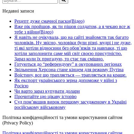
Недавні записи
Рецепт дуже смачної паски(Відео)
Вже рік пройшов, як ти пішов солдатом, а я чекаю все ж
тебе з війни(Відео)
Я навіть не очікувала, що на сайті знайомств так багато
чоловіків. Ну звісно, чоловіки були різні, мудрі і не дуже,
ті які хотіли відносини без обов’язків та навпаки, ті що
хотіли заполонити саме мій світ своєю присутністю.
Зараз коли їх пригадую, то стає так смішно.
Готуються до “референдуму” в окупованих регіонах
Звільнення Херсона стане кінцем для режиму Путіна
Воістину, все що трапляється — трапляється на краще.
Як експорт українського зерна допоможе у війні з
Росією
Чи варто зараз купувати долари
Прочитайте цю цікаву історію
Суд пом’якшив вирок першому засудженому в Україні
російському військовому
Політика конфіденційності та умови користування сайтом
(Privacy Policy)
Політика конфіденційності та умови користування сайтом