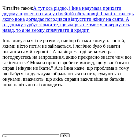
Читайте також
А тут ось різдво, і Інна надумала приїхати
додому, провести свята у сімейній обстановці. І навіть італієць
якого вона доглядає погодився відпустити жінку на свята. А
от доньку турбує тільки те, що якщо я не зможу повернутись
назад, то я не зможу сплачувати її кредит.
Інна дивується і не розуміє, навіщо батьки кличуть гостей,
якими ніхто потім не займається, і логічно було б задати
питання самій героїні :“А навіщо ж тоді ви кожен раз
погоджуєтесь на запрошення, якщо прекрасно знаєте чим все
закінчиться? Можна просто зробити вигляд, що у вас багато
справ і нікуди не їхати.” Але Інна каже, що проблема в тому,
що бабуся і дідусь дуже ображаються на них, сумують за
онуками, вважають, що якісь справи важливіше за батьків,
іноді навіть до сліз доходить.
Шукати...