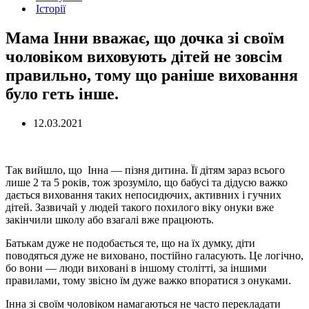
Історії
Мама Інни вважає, що дочка зі своїм
чоловіком виховують дітей не зовсім
правильно, тому що раніше виховання
було геть інше.
12.03.2021
Так вийшло, що Інна — пізня дитина. Її дітям зараз всього
лише 2 та 5 років, тож зрозуміло, що бабусі та дідусю важко
дається виховання таких непосидючих, активних і гучних
дітей. Зазвичай у людей такого похилого віку онуки вже
закінчили школу або взагалі вже працюють.
Батькам дуже не подобається те, що на їх думку, діти
поводяться дуже не виховано, постійно галасують. Це логічно,
бо вони — люди виховані в іншому столітті, за іншими
правилами, тому звісно їм дуже важко впоратися з онуками.
Інна зі своїм чоловіком намагаються не часто перекладати