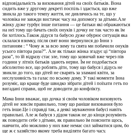
відповідальність за виховання дітей на своїх батьків. Вона
сидить вже у другому декреті поспіль і здається, що вже
звикла до такого темпу життя, не дивлячись на те, що у
чоловіка не завжди вистачає часу на допомогу за дітьми.Але
жінку дуже турбує інше питання — це батьки які ображаються
на неї тому що бачать своїх онуків і дочку не так часто як їм
би хотілось.Також дідуся та бабусю дуже обурює ситуація яка
склалася взимку, після свят вони звернулися до Інни з
питанням : “ Чому ж за всю зиму та свята ми побачили онуків
усього півтора раза?”. Але як тільки жінка згадує ці “півтора
раза”, то їй відразу стає зле, тому що зазвичай вже через пів
години у літніх батьків здають нерви. Їм не подобається
абсолютно все, що роблять діти, тому що бабуся і дідусь не
звикли до того, що дітей не сварять за зламані квіти, за
неслухняність та галас по всьому дому. У такі моменти Інна
розуміє, що краще буде швидко зібрати дітей і поїхати геть по
вигадані справи, щоб не доводити до конфлікту.
Мама Інни вважає, що дочка зі своїм чоловіком виховують
дітей не зовсім правильно, тому що раніше виховання було
геть інше.Це і справді так, а деякі зауваження бабусі навіть
правильні. Але ж бабуся з дідом також не до кінця розуміють
як поводити себе з дітьми, як правильно їм пояснити щось,
навчити, або можливо у них вже немає сил займатися цим, бо
ще ж є хазяйство якому треба виділяти багато часу.