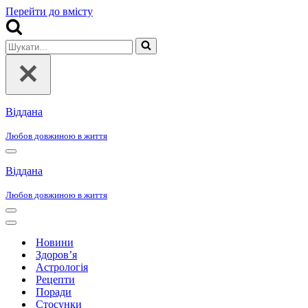
Перейти до вмісту
Шукати...
Віддана
Любов довжиною в життя
Меню
навігації
Віддана
Любов довжиною в життя
Меню
навігації
Меню
навігації
Новини
Здоров’я
Астрологія
Рецепти
Поради
Стосунки