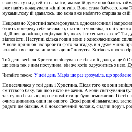
свою увагу на дітей та на квіти, якими їй дуже подобалось займ
вже навіть подарували жінці онуків. Вона стала бабусею, хоча ї
муками,тому їй здавалось, що вона вже набагато старша за свій 
Нещодавно Христині зателефонувала одноклассниця і запросила н
бачить попереду себе високого, статного чоловіка, а очі у нього 
підійшов до жінки, поцілував її у щоку і тихенько сказав:” Ти 
відповісти. Наступні кілька годин вони з однокласниками спілку
А коли прийшов час зробити фото на згадку, він дуже міцно приж
чоловіка все ще залишились до неї почуття. Хотілось просто гір
Той день весілля Христини зіпсував не тільки її долю, а ще й О
що вона так з ним поступила, він же хотів одружитись з нею. Д
Читайте також
У цей день Марія ще раз зрозуміла, що зроблене
Не веселилася у той день і Христина. Після того як вони вий
сміттєвого баку, так щоб ніхто не бачив. А коли святкування бу
так гучно і сильно, що не помітити це було неможливо. Гості на
очима дивились один на одного. Деякі родичі намагались заспок
ридати ще більше. А її новоспечений чоловік, сидячи поруч, роб