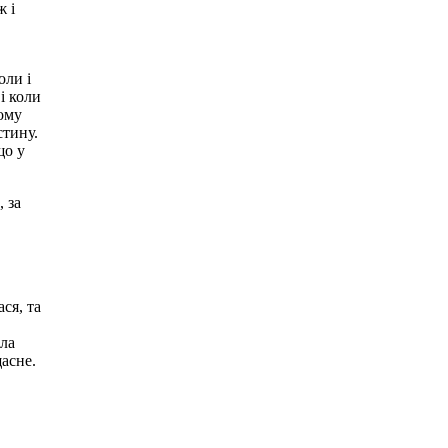
ж і
оли і
 і коли
йому
стину.
що у
 за
ся, та
ала
щасне.