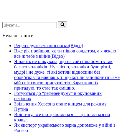
Шукати...
Недавні записи
Рецепт дуже смачної паски(Відео)
Вже рік пройшов, як ти пішов солдатом, а я чекаю
все ж тебе з війни(Відео)
Я навіть не очікувала, що на сайті знайомств так
багато чоловіків. Ну звісно, чоловіки були різні,
мудрі і не дуже, ті які хотіли відносини без
обов’язків та навпаки, ті що хотіли заполонити саме
мій світ своєю присутністю. Зараз коли їх
пригадую, то стає так смішно.
Готуються до “референдуму” в окупованих
регіонах
Звільнення Херсона стане кінцем для режиму
Путіна
Воістину, все що трапляється — трапляється на
краще.
Як експорт українського зерна допоможе у війні з
Росією