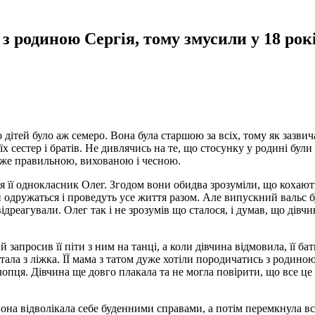
з родиною Сергія, тому змусили у 18 рок
 дітей було аж семеро. Вона була старшою за всіх, тому як зазвич
їх сестер і братів. Не дивлячись на те, що стосунку у родині були
дуже правильною, вихованою і чесною.
ся її однокласник Олег. Згодом вони обидва зрозуміли, що кохают
и одружаться і проведуть усе життя разом. Але випускний вальс 
ідреагували. Олег так і не зрозумів що сталося, і думав, що дівчи
апросив її піти з ним на танці, а коли дівчина відмовила, її ба
тала з ліжка. ЇЇ мама з татом дуже хотіли породичатись з родино
лопця. Дівчина ще довго плакала та не могла повірити, що все це
вона відволікала себе буденними справами, а потім перемкнула в