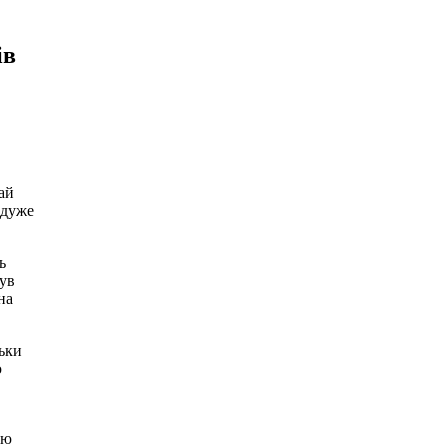
ів
ай
 дуже
ь
був
на
тьки
ю
сю