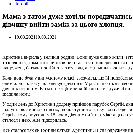
Історії
Мама з татом дуже хотіли породичатись 
дівчину вийти заміж за цього хлопця.
10.03.2021
10.03.2021
Христина вирісла у великій родині. Вони дуже бідно жили, зато
трапляється, сама того не хотівши, стала нянькою для шести сво
напружені, батьки постійно галасували, але дівчина зростала 
Коли вона була у випускному класі, зрозуміла, що їй подобаєть
один одного, тому почали зустрічатися. Мріяли, що після школ
для них останнім. Батьки не оцінили вибір доньки і дуже різко в
зрадила йому.
У один день до Христини додому прийшов парубок Сергій, який з
відлупцювали її так сильно, що наступного ранку вона ледве вс
Сергія, тому змусили у 18 років дівчину вийти заміж за цього х
сталося з нею. Але підкорилась.
Все сталося так як і хотіли батьки Христини. Після одруження 