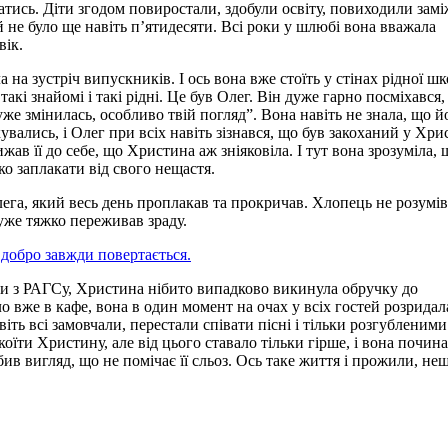
атись. Діти згодом повиростали, здобули освіту, повиходили замі
й не було ще навіть п’ятидесяти. Всі роки у шлюбі вона вважала
вік.
а зустріч випускників. І ось вона вже стоїть у стінах рідної шк
такі знайомі і такі рідні. Це був Олег. Він дуже гарно посміхався,
дуже змінилась, особливо твій погляд”. Вона навіть не знала, що 
вались, і Олег при всіх навіть зізнався, що був закоханий у Хри
ав її до себе, що Христина аж зніяковіла. І тут вона зрозуміла, 
ко заплакати від свого нещастя.
лега, який весь день проплакав та прокричав. Хлопець не розумів,
уже тяжко переживав зраду.
 добро завжди повертається.
шли з РАГСу, Христина нібито випадково викинула обручку до
ло вже в кафе, вона в один момент на очах у всіх гостей розридала
віть всі замовчали, перестали співати пісні і тільки розгубленими
оїти Христину, але від цього ставало тільки гірше, і вона почин
ив вигляд, що не помічає її сльоз. Ось таке життя і прожили, не