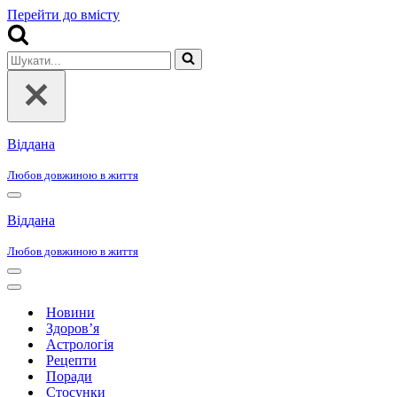
Перейти до вмісту
Шукати...
Віддана
Любов довжиною в життя
Меню
навігації
Віддана
Любов довжиною в життя
Меню
навігації
Меню
навігації
Новини
Здоров’я
Астрологія
Рецепти
Поради
Стосунки