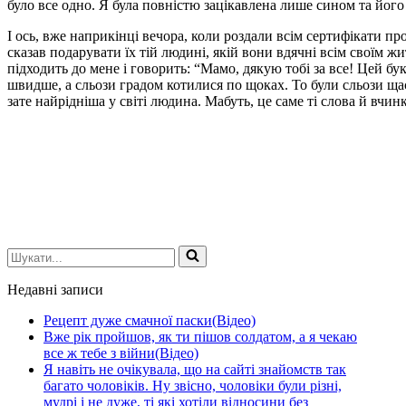
було все одно. Я була повністю зацікавлена лише сином та його
І ось, вже наприкінці вечора, коли роздали всім сертифікати п
сказав подарувати їх тій людині, якій вони вдячні всім своїм жи
підходить до мене і говорить: “Мамо, дякую тобі за все! Цей бук
швидше, а сльози градом котилися по щоках. То були сльози щас
зате найрідніша у світі людина. Мабуть, це саме ті слова й вчинк
Шукати...
Недавні записи
Рецепт дуже смачної паски(Відео)
Вже рік пройшов, як ти пішов солдатом, а я чекаю
все ж тебе з війни(Відео)
Я навіть не очікувала, що на сайті знайомств так
багато чоловіків. Ну звісно, чоловіки були різні,
мудрі і не дуже, ті які хотіли відносини без