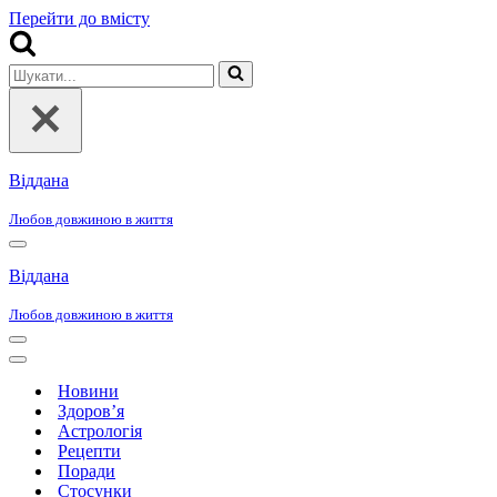
Перейти до вмісту
Шукати...
Віддана
Любов довжиною в життя
Меню
навігації
Віддана
Любов довжиною в життя
Меню
навігації
Меню
навігації
Новини
Здоров’я
Астрологія
Рецепти
Поради
Стосунки