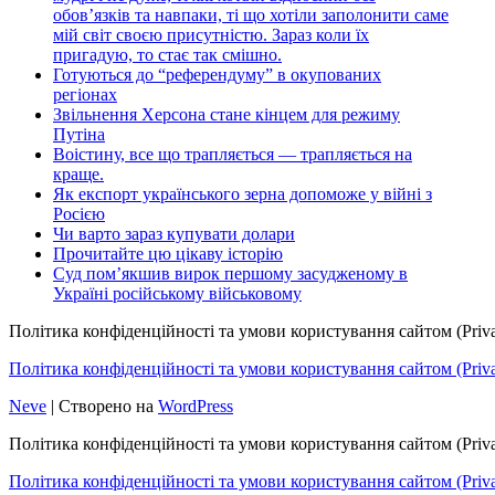
обов’язків та навпаки, ті що хотіли заполонити саме
мій світ своєю присутністю. Зараз коли їх
пригадую, то стає так смішно.
Готуються до “референдуму” в окупованих
регіонах
Звільнення Херсона стане кінцем для режиму
Путіна
Воістину, все що трапляється — трапляється на
краще.
Як експорт українського зерна допоможе у війні з
Росією
Чи варто зараз купувати долари
Прочитайте цю цікаву історію
Суд пом’якшив вирок першому засудженому в
Україні російському військовому
Політика конфіденційності та умови користування сайтом (Priva
Політика конфіденційності та умови користування сайтом (Privac
Neve
| Створено на
WordPress
Політика конфіденційності та умови користування сайтом (Priva
Політика конфіденційності та умови користування сайтом (Privac