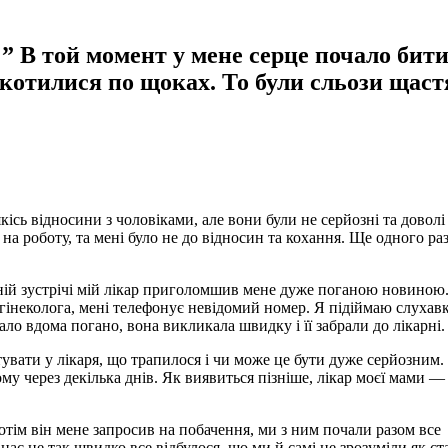
!” В той момент у мене серце почало бит
 котилися по щоках. То були сльози щаст
кісь відносини з чоловіками, але вони були не серйозні та доволі
на роботу, та мені було не до відносин та кохання. Ще одного ра
танній зустрічі мій лікар приголомшив мене дуже поганою новиною
д гінеколога, мені телефонує невідомий номер. Я підіймаю слухавк
тало вдома погано, вона викликала швидку і її забрали до лікарні.
увати у лікаря, що трапилося і чи може це бути дуже серйозним.
му через декілька днів. Як виявиться пізніше, лікар моєї мами —
отім він мене запросив на побачення, ми з ним почали разом все
 нас це так швидко все відбулося, що ми й самі не зрозуміли як ст