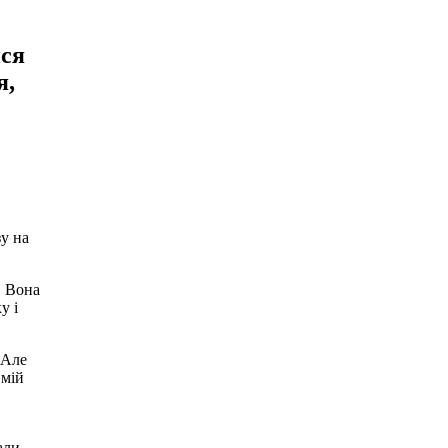
ися
я,
зу на
. Вона
у і
 Але
 мій
али