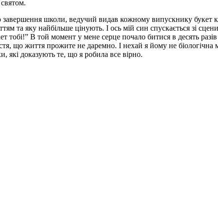
 святом.
ро завершення школи, ведучий видав кожному випускнику букет кв
ттям та яку найбільше цінують. І ось мій син спускається зі сцени
ет тобі!” В той момент у мене серце почало битися в десять разів
тя, що життя прожите не даремно. І нехай я йому не біологічна 
и, які доказують те, що я робила все вірно.