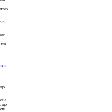
ругою
мою
ала.
 так
нити
 що
Вона
, що
ені