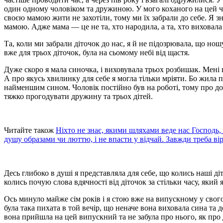
один одному чоловіком та дружиною. У мого коханого на цей ча
своєю мамою жити не захотіли, тому ми їх забрали до себе. Я з
мамою. Адже мама — це не та, хто народила, а та, хто виховала
Та, коли ми забрали діточок до нас, я й не підозрювала, що но
вже для трьох діточок, була на сьомому небі від щастя.
Дуже скоро я мала синочка, і виховувала трьох розбишак. Мені 
А про якусь хвилинку для себе я могла тільки мріяти. Бо жила
найменшим сином. Чоловік постійно був на роботі, тому про доп
тяжко прогодувати дружину та трьох дітей.
Читайте також
Ніхто не знає, якими шляхами веде нас Господь, 
душу образами чи люттю, і не впасти у відчай. Завжди треба ві
Десь глибоко в душі я представляла для себе, що колись наші ді
колись почую слова вдячності від діточок за стільки часу, який 
Ось минуло майже сім років і я стою вже на випускному у свого
була така пихата в той вечір, що неначе вона виховала сина та 
вона прийшла на цей випускний та не забула про нього, як про д