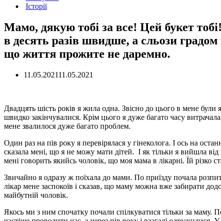
Історії
Мамо, дякую тобі за все! Цей букет тобі
в десять разів швидше, а сльози градом
що життя прожите не даремно.
11.05.2021
11.05.2021
Двадцять шість років я жила одна. Звісно до цього в мене були я
швидко закінчувалися. Крім цього я дуже багато часу витрачала 
мене звалилося дуже багато проблем.
Один раз на пів року я перевірялася у гінеколога. І ось на ос
сказала мені, що я не можу мати дітей. І як тільки я вийшла ві
мені говорить якийсь чоловік, що моя мама в лікарні. Їй різко с
Звичайно я одразу ж поїхала до мами. По приїзду почала розпит
лікар мене заспокоїв і сказав, що маму можна вже забирати додо
майбутній чоловік.
Якось ми з ним спочатку почали спілкуватися тільки за маму. П
частіше проводити час, а через пів року і взагалі одружилися. У