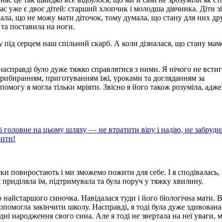
с уже є двоє дітей: старший хлопчик і молодша дівчинка. Діти зі
нала, що не можу мати діточок, тому думала, що стану для них д
 та поставила на ноги.
шу під серцем наш спільний скарб. А коли дізналася, що стану ма
насправді було дуже тяжко справлятися з ними. Я нічого не встиг
 прибиранням, приготуванням їжі, уроками та догляданням за
омогу я могла тільки мріяти. Звісно я його також розуміла, адже
і головне на цьому шляху — не втратити віру і надію, не забруд
рити!
тки повиростають і ми зможемо пожити для себе. І я сподівалась,
я приділяла їм, підтримувала та була поруч у тяжку хвилину.
 найстаршого синочка. Навідалася туди і його біологічна мати. 
допомогла закінчити школу. Насправді, я тоді була дуже здивована
ні народження свого сина. Але я тоді не звертала на неї уваги, м