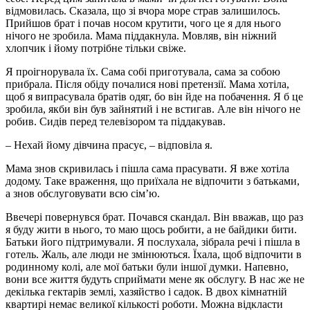
відмовилась. Сказала, що зі вчора море страв залишилось.
Прийшов брат і почав носом крутити, чого це я для нього
нічого не зробила. Мама піддакнула. Мовляв, він ніжний
хлопчик і йому потрібне тільки свіже.
Я проігнорувала їх. Сама собі приготувала, сама за собою
прибрала. Після обіду почалися нові претензії. Мама хотіла,
щоб я випрасувала братів одяг, бо він йде на побачення. Я б це
зробила, якби він був зайнятий і не встигав. Але він нічого не
робив. Сидів перед телевізором та піддакував.
– Нехай йому дівчина прасує, – відповіла я.
Мама знов скривилась і пішла сама прасувати. Я вже хотіла
додому. Таке враження, що приїхала не відпочити з батьками,
а знов обслуговувати всю сім’ю.
Ввечері повернувся брат. Почався скандал. Він вважав, що раз
я буду жити в нього, то маю щось робити, а не байдики бити.
Батьки його підтримували. Я послухала, зібрала речі і пішла в
готель. Жаль, але люди не змінюються. Їхала, щоб відпочити в
родинному колі, але мої батьки були іншої думки. Напевно,
вони все життя будуть сприймати мене як обслугу. В нас же не
декілька гектарів землі, хазяйство і садок. В двох кімнатній
квартирі немає великої кількості роботи. Можна відкласти