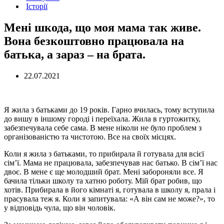
Історії
Мені шкода, що моя мама так живе.
Вона безкоштовно працювала на
батька, а зараз – на брата.
22.07.2021
Я жила з батьками до 19 років. Гарно вчилась, тому вступила
до вишу в іншому городі і переїхала. Жила в гуртожитку,
забезпечувала себе сама. В мене ніколи не було проблем з
організованістю та чистотою. Все на своїх місцях.
Коли я жила з батьками, то прибирала й готувала для всієї
сім’ї. Мама не працювала, забезпечував нас батько. В сім’ї нас
двоє. В мене є ще молодший брат. Мені забороняли все. Я
бачила тільки школу та хатню роботу. Мій брат робив, що
хотів. Прибирала в його кімнаті я, готувала в школу я, прала і
прасувала теж я. Коли я запитувала: «А він сам не може?», то
у відповідь чула, що він чоловік.