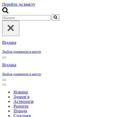
Перейти до вмісту
Шукати...
Віддана
Любов довжиною в життя
Меню
навігації
Віддана
Любов довжиною в життя
Меню
навігації
Меню
навігації
Новини
Здоров’я
Астрологія
Рецепти
Поради
Стосунки