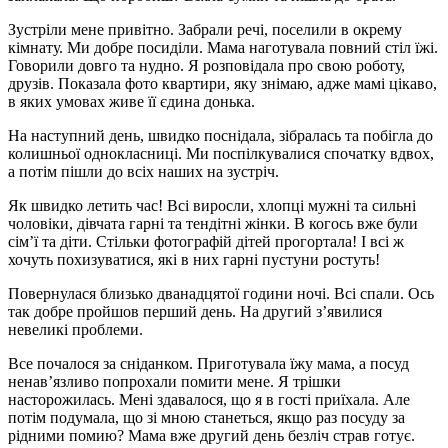
Зустріли мене привітно. Забрали речі, поселили в окрему
кімнату. Ми добре посиділи. Мама наготувала повний стіл їжі.
Говорили довго та нудно. Я розповідала про свою роботу,
друзів. Показала фото квартири, яку знімаю, адже мамі цікаво,
в яких умовах живе її єдина донька.
На наступний день, швидко поснідала, зібралась та побігла до
колишньої однокласниці. Ми поспілкувалися спочатку вдвох,
а потім пішли до всіх наших на зустріч.
Як швидко летить час! Всі виросли, хлопці мужні та сильні
чоловіки, дівчата гарні та тендітні жінки. В когось вже були
сім’ї та діти. Стільки фотографій дітей прогортала! І всі ж
хочуть похизуватися, які в них гарні пустуни ростуть!
Повернулася близько дванадцятої години ночі. Всі спали. Ось
так добре пройшов перший день. На другий з’явилися
невеликі проблеми.
Все почалося за сніданком. Приготувала їжу мама, а посуд
ненав’язливо попрохали помити мене. Я трішки
насторожилась. Мені здавалося, що я в гості приїхала. Але
потім подумала, що зі мною станеться, якщо раз посуду за
рідними помию? Мама вже другий день безліч страв готує.