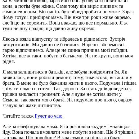
За маминою логікою, зараз його обслуговувати повинна я і
вона, а потім буде жінка. Саме тому він виріс лінивим та
самовпевненим. Він навіть бутерброд зробити не може. Зараз
йому готує і прибирає мама. Він вже три роки живе окремо,
але її це не соромить. Вона вважає, що все нормально. Я ж
туди не лізу і радію, що давно живу окремо.
Якось я взяла відпустку та зібралась в рідне місто. Зустріч
випускників. Ми давно не бачилися. Нарешті зберемося і
гарно відпочинемо. Але це не єдина причина моєї поїздки.
Хотіла, все ж таки, побути з батьками. Як не крути, вони моя
рідня.
Я мала залишитися в батьків, але забула повідомити їм. Як
виявилось, вони робили ремонт, тому, тимчасово, всі жили у
брата. В мене не було бажання жити в нього. Подумала і пішла
знімати номер в готелі. Так, дорого. За п’ять днів доведеться
трішки викласти грошенят. Але я дуже не хотіла жити у
Семена, так звати мого брата. Як подумаю про нього, одразу
згадую всі жахи дитинства.
Читайте також
Рулет до чаю.
Але зателефонувала мама. Я їй розповіла «куди» і «навіщо»
йду. Вона почала вмовляти мене побути з ними. Ще б трішки і
заплакала. Що поробиш? Взяла сумки та пішла до брата.