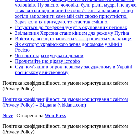
чоловіків. Ну звісно, чоловіки були різні, мудрі і не дуже,
ті які хотіли відносини без обов’язків та навпаки, ті що
хотіли заполонити саме мій світ своєю присутністю.
Зараз коли їх пригадую, то стає так смішно.
Готуються до “референдуму” в окупованих регіонах
Звільнення Херсона стане кінцем для режиму Путіна
Воістину, все що трапляється — трапляється на краще.
Як експорт українського зерна допоможе у війні з
Росією
Чи варто зараз купувати долари
Прочитайте цю цікаву історію
Суд пом’якшив вирок першому засудженому в Україні
російському військовому
Політика конфіденційності та умови користування сайтом
(Privacy Policy)
Політика конфіденційності та умови користування сайтом
(Privacy Policy) – Віддана (viddana.com)
Neve
| Створено на
WordPress
Політика конфіденційності та умови користування сайтом
(Privacy Policy)