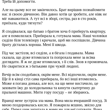
Треба їй допомогти.
Але на цьому все не закінчилось. Брат вирішив познайомити
нас зі своєю дівчиною. Він давно хотів це зробити, але ніяк не
міг наважитися. А тут всі в зборі, сестра, раз в сто років,
приїхала, куди тягнути?
Я сподівалася, що батько з братом хоча б приберуть квартиру,
але я помилилася. Прибирала я, готувала мама. Наші чоловіки
сиділи біля телевізору і кричали, щоб ми поспішили. Дівчина
брату дісталась хороша. Мені її шкода.
Під час застілля, всі сиділи, а я бігала і подавала. Мама
сказала, що дуже втомилася та попрохала мене за всіма
доглядати. Я ж не дуже втомилася, з її слів. Знов я промовчала.
Не сваритися ж з батьками при чужій людині.
Вечір всім сподобався, окрім мене. Всі відпочили, окрім мене.
Ще й в кінці стіл сама прибирала, бо всі інші втомились.
Може я погана донька, але все, на що мене вистачило, це
заховати їжу до холодильника та кинути скатертину до
пральної машини. Мити гору посуду – не збираюсь.
Вранці мене зустріла зла мама. Вона мила вчорашній посуд. Зі
мною поздоровалась кисло. Я пожарила яєшню, звісно для
себе. Перед цим запитала в мами чи для неї готувати. Вона