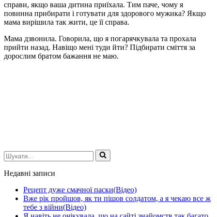
справи, якщо ваша дитина приїхала. Тим паче, чому я
повинна прибирати і готувати для здорового мужика? Якщо
мама вирішила так жити, це її справа.
Мама дзвонила. Говорила, що я погарячкувала та прохала
прийти назад. Навіщо мені туди йти? Підбирати сміття за
дорослим братом бажання не маю.
Шукати...
Недавні записи
Рецепт дуже смачної паски(Відео)
Вже рік пройшов, як ти пішов солдатом, а я чекаю все ж
тебе з війни(Відео)
Я навіть не очікувала, що на сайті знайомств так багато