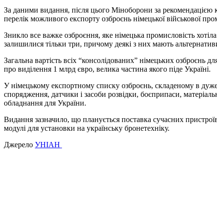
За даними видання, після цього Міноборони за рекомендацією к
перелік можливого експорту озброєнь німецької військової пром
Зникло все важке озброєння, яке німецька промисловість хотіла
залишилися тільки три, причому деякі з них мають альтернатив
Загальна вартість всіх “консолідованих” німецьких озброєнь дл
про виділення 1 млрд євро, велика частина якого піде Україні.
У німецькому експортному списку озброєнь, складеному в дуже з
спорядження, датчики і засоби розвідки, боєприпаси, матеріальн
обладнання для України.
Видання зазначило, що планується поставка сучасних пристроїв,
модулі для установки на українську бронетехніку.
Джерело
УНІАН