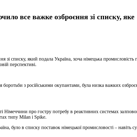
ило все важке озброєння зі списку, яке
 зі списку, який подала Україна, хоча німецька промисловість 
овій перспективі.
я боротьби з російськими окупантами, була низка важких озброє
ті Німеччини про гостру потребу в реактивних системах залпово
ах типу Milan і Spike.
аїна, було в списку поставок німецької промисловості – навіть су