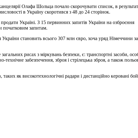
анцелярії Олафа Шольца почало скорочувати список, в результат
исловості в Україну скоротився з 48 до 24 сторінок.
 продати Україні. З 15 первинних запитів України на озброєння
и початковим запитам.
я України становить всього 307 млн євро, хоча уряд Німеччини з
агальних рисах з міркувань безпеки, є: транспортні засоби, осо
о-технічне забезпечення, зброя і стрілецька зброя, а також польо
 таких як високотехнологічні радари і дистанційно керовані бой