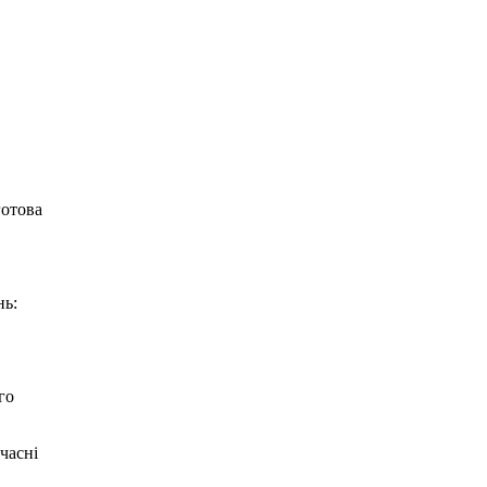
готова
нь:
го
часні