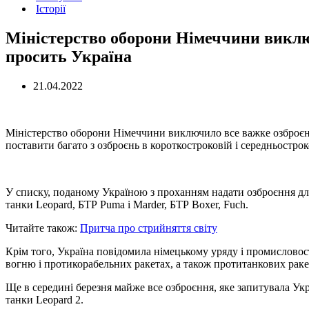
Історії
Міністерство оборони Німеччини виключ
просить Україна
21.04.2022
Міністерство оборони Німеччини виключило все важке озброєння
поставити багато з озброєнь в короткостроковій і середньострок
У списку, поданому Україною з проханням надати озброєння дл
танки Leopard, БТР Puma і Marder, БТР Boxer, Fuch.
Читайте також:
Притча про стрийняття світу
Крім того, Україна повідомила німецькому уряду і промисловос
вогню і протикорабельних ракетах, а також протитанкових ракет
Ще в середині березня майже все озброєння, яке запитувала Укр
танки Leopard 2.