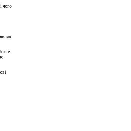
і чого
аявляв
бисте
ве
ові