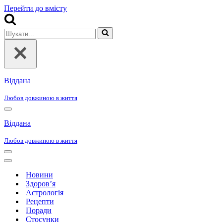
Перейти до вмісту
Шукати...
Віддана
Любов довжиною в життя
Меню
навігації
Віддана
Любов довжиною в життя
Меню
навігації
Меню
навігації
Новини
Здоров’я
Астрологія
Рецепти
Поради
Стосунки