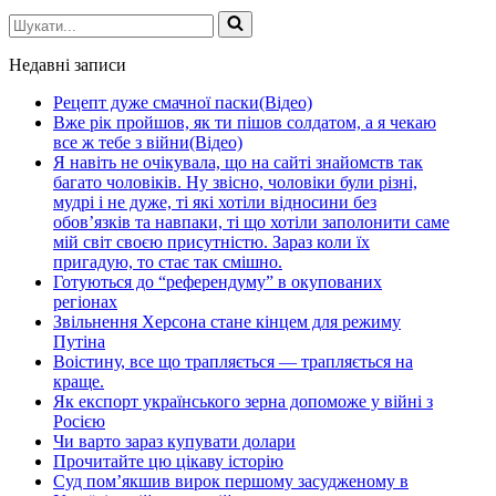
Шукати...
Недавні записи
Рецепт дуже смачної паски(Відео)
Вже рік пройшов, як ти пішов солдатом, а я чекаю
все ж тебе з війни(Відео)
Я навіть не очікувала, що на сайті знайомств так
багато чоловіків. Ну звісно, чоловіки були різні,
мудрі і не дуже, ті які хотіли відносини без
обов’язків та навпаки, ті що хотіли заполонити саме
мій світ своєю присутністю. Зараз коли їх
пригадую, то стає так смішно.
Готуються до “референдуму” в окупованих
регіонах
Звільнення Херсона стане кінцем для режиму
Путіна
Воістину, все що трапляється — трапляється на
краще.
Як експорт українського зерна допоможе у війні з
Росією
Чи варто зараз купувати долари
Прочитайте цю цікаву історію
Суд пом’якшив вирок першому засудженому в