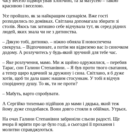
часу весело підморгував хлопчині, та за матусею – такою
красивою і веселою.
Усе пройшло, як за найкращим сценарієм. Вже гості
розходились по домівках. Світлана допомагала збирати зі
столів. Якось так затишно себе відчувала тут, як серед рідних
людей, яких знала чи не з дитинства.
– Дякую тобі, дитинко. – ніжно обняла її новоспечена
свекруха. – Відпочиньте, а потім ми відвеземо вас із синочком
додому. А розлучитесь у будь-який зручний для тебе час.
– Яке розлучення, мамо. Ми ж щойно одружилися, – перебив
Тарас, син Галини Степанівни. – Я був проти твого сватання,
а тепер щиро вдячний за дружину і сина. Світлано, я б дуже
хотів, щоб ти дала шанс нашим стосункам. У тобі я відчув
споріднену душу. То як, ти не проти?
– Мабуть, варто спробувати.
А Сергійко тихенько підійшов до мами і дядька, який теж
йому дуже сподобався. Вони довго стояли в обіймах. Утрьох.
На очах Галини Степанівни забриніли сльози радості. Ще
вчора й мріяти про це було годі, а сьогодні її прохання і
молитви справджуються.