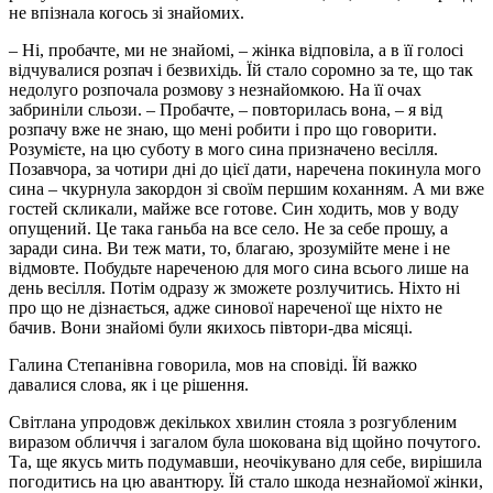
не впізнала когось зі знайомих.
– Ні, пробачте, ми не знайомі, – жінка відповіла, а в її голосі
відчувалися розпач і безвихідь. Їй стало соромно за те, що так
недолуго розпочала розмову з незнайомкою. На її очах
забриніли сльози. – Пробачте, – повторилась вона, – я від
розпачу вже не знаю, що мені робити і про що говорити.
Розумієте, на цю суботу в мого сина призначено весілля.
Позавчора, за чотири дні до цієї дати, наречена покинула мого
сина – чкурнула закордон зі своїм першим коханням. А ми вже
гостей скликали, майже все готове. Син ходить, мов у воду
опущений. Це така ганьба на все село. Не за себе прошу, а
заради сина. Ви теж мати, то, благаю, зрозумійте мене і не
відмовте. Побудьте нареченою для мого сина всього лише на
день весілля. Потім одразу ж зможете розлучитись. Ніхто ні
про що не дізнається, адже синової нареченої ще ніхто не
бачив. Вони знайомі були якихось півтори-два місяці.
Галина Степанівна говорила, мов на сповіді. Їй важко
давалися слова, як і це рішення.
Світлана упродовж декількох хвилин стояла з розгубленим
виразом обличчя і загалом була шокована від щойно почутого.
Та, ще якусь мить подумавши, неочікувано для себе, вирішила
погодитись на цю авантюру. Їй стало шкода незнайомої жінки,