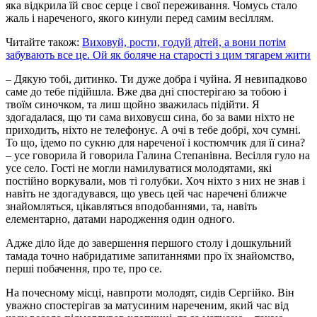
яка відкрила їй своє серце і свої переживання. Чомусь стало
жаль і нареченого, якого кинули перед самим весіллям.
Читайте також:
Виховуй, рости, годуй дітей, а вони потім
забувають все це. Ой як боляче на старості з цим тягарем жити
– Дякую тобі, дитинко. Ти дуже добра і чуйна. Я невипадково
саме до тебе підійшла. Вже два дні спостерігаю за тобою і
твоїм синочком, та лиш щойно зважилась підійти. Я
здогадалася, що ти сама виховуєш сина, бо за вами ніхто не
приходить, ніхто не телефонує. А очі в тебе добрі, хоч сумні.
То що, ідемо по сукню для нареченої і костюмчик для її сина?
– усе говорила й говорила Галина Степанівна. Весілля гуло на
усе село. Гості не могли намилуватися молодятами, які
постійно воркували, мов ті голубки. Хоч ніхто з них не знав і
навіть не здогадувався, що увесь цей час наречені ближче
знайомляться, цікавляться вподобаннями, та, навіть
елементарно, датами народження один одного.
Адже діло йде до завершення першого столу і дошкульний
тамада точно набридатиме запитаннями про їх знайомство,
перші побачення, про те, про се.
На почесному місці, навпроти молодят, сидів Сергійко. Він
уважно спостерігав за матусиним нареченим, який час від