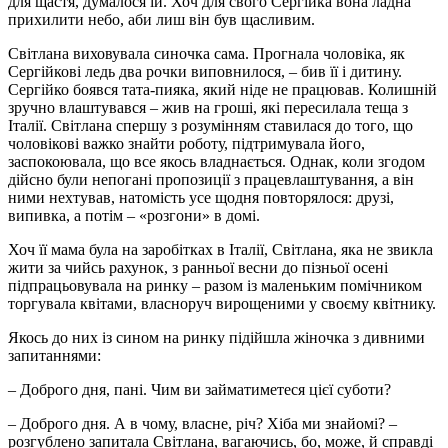
для щастя, думалося їй. Хоч для свого Сергійка вона ладна
прихилити небо, аби лиш він був щасливим.
Світлана виховувала синочка сама. Прогнала чоловіка, як
Сергійкові ледь два рочки виповнилося, – бив її і дитину.
Сергійко боявся тата-пияка, який ніде не працював. Колишній
зручно влаштувався – жив на гроші, які пересилала теща з
Італії. Світлана спершу з розумінням ставилася до того, що
чоловікові важко знайти роботу, підтримувала його,
заспокоювала, що все якось владнається. Однак, коли згодом
дійсно були непогані пропозиції з працевлаштування, а він
ними нехтував, натомість усе щодня повторялося: друзі,
випивка, а потім – «розгони» в домі.
Хоч її мама була на заробітках в Італії, Світлана, яка не звикла
жити за чийсь рахунок, з ранньої весни до пізньої осені
підпрацьовувала на ринку – разом із маленьким помічником
торгувала квітами, власноруч вирощеними у своєму квітнику.
Якось до них із сином на ринку підійшла жіночка з дивними
запитаннями:
– Доброго дня, пані. Чим ви займатиметеся цієї суботи?
– Доброго дня. А в чому, власне, річ? Хіба ми знайомі? –
розгублено запитала Світлана, вагаючись, бо, може, й справді