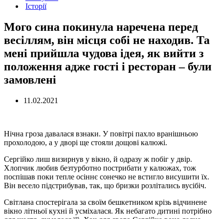
Історії
Мого сина покинула наречена перед
весіллям, він місця собі не находив. Та
мені прийшла чудова ідея, як вийти з
положення адже гості і ресторан – були
замовлені
11.02.2021
Нічна гроза давалася взнаки. У повітрі пахло вранішньою
прохолодою, а у дворі ще стояли дощові калюжі.
Сергійко лиш визирнув у вікно, й одразу ж побіг у двір.
Хлопчик любив безтурботно пострибати у калюжах, тож
поспішав поки тепле осіннє сонечко не встигло висушити їх.
Він весело підстрибував, так, що бризки розлітались вусібіч.
Світлана спостерігала за своїм бешкетником крізь відчинене
вікно літньої кухні й усміхалася. Як небагато дитині потрібно