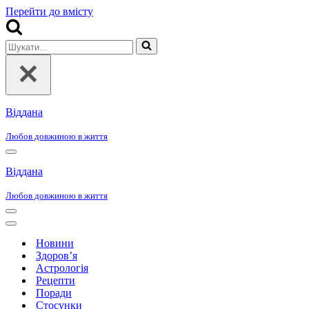
Перейти до вмісту
Шукати...
Віддана
Любов довжиною в життя
Меню
навігації
Віддана
Любов довжиною в життя
Меню
навігації
Меню
навігації
Новини
Здоров’я
Астрологія
Рецепти
Поради
Стосунки