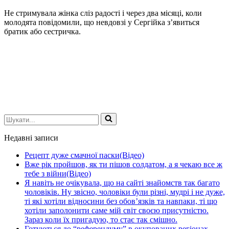
Не стримувала жінка сліз радості і через два місяці, коли
молодята повідомили, що невдовзі у Сергійка з’явиться
братик або сестричка.
Шукати...
Недавні записи
Рецепт дуже смачної паски(Відео)
Вже рік пройшов, як ти пішов солдатом, а я чекаю все ж
тебе з війни(Відео)
Я навіть не очікувала, що на сайті знайомств так багато
чоловіків. Ну звісно, чоловіки були різні, мудрі і не дуже,
ті які хотіли відносини без обов’язків та навпаки, ті що
хотіли заполонити саме мій світ своєю присутністю.
Зараз коли їх пригадую, то стає так смішно.
Готуються до “референдуму” в окупованих регіонах