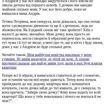
З Андрієм у нас все швидко закрутилося і його зовсім не
лякала дитина від першого шлюбу. З дочкою він швидко
знайшов спільну мову. У нас все було добре, поки не
вмішалася мама Андрія.
Тетяна Петрівна, моя свекруха, коли дізналась, що син почав
жити з розведеною дівчиною та ще й з дитиною, ледь не
збожеволіла. Як її рідний синок міг таке зробити? Хіба з
жалості до мене, звичайно. Мою дочку, вона просто не
переносила, могла говорити її образливі речі про те, що вона
тут чужа і її тут не місце, а мені про те, що я ніхто і буду ніким,
доки у нас з Андрієм не буде спільної дити.
Читайте також:
Моя майбутня невістка викликає у мене
сумніви. Ні заміж виходити, ні дітей не хоче. А синові
наодинці сказала, що вийде заміж тоді, коли в них буде власна
квартира
Попри всі її образи, я намагалася ставитися до неї з повагою,
але останнім часом мої нерви здаються. Тепер вона почала
приїжджати до нас додому, квартира моя, і залишатися
ночувати, і коли дочка зайде до тієї кімнати, де є свекруха, то
вона кричить: “Забери свою дочку! Чому вона ходить по всій
квартирі? Що вона у тебе невихована і нічого не вчиться й не
знає?”.