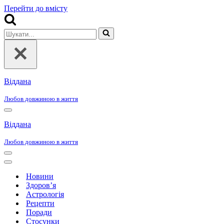
Перейти до вмісту
Шукати...
Віддана
Любов довжиною в життя
Меню
навігації
Віддана
Любов довжиною в життя
Меню
навігації
Меню
навігації
Новини
Здоров’я
Астрологія
Рецепти
Поради
Стосунки