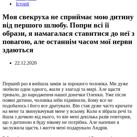
Історії
Моя свекруха не сприймає мою дитину
від першого шлюбу. Попри всі її
образи, я намагалася ставитися до неї з
повагою, але останнім часом мої нерви
здаються
22.12.2020
Перший раз я вийшла заміж за хорошого чоловіка. Ми дуже
любили один одного, жили у злагоді та мирі. Але щастя
тривало, до народження нашої донечки Оленки. Уже після
появи дитини, чоловіка ніби підмінили, йому все не
подобалось і його все дратувало. Він став дуже часто кричати
на мене та звинувачував мене у всьому. Коли я зібрала речі та
йшла з дочкою від нього, то він мені декілька разів повторив,
що з дитиною я буду нікому не потрібна. Але напевне я
заслужила щастя, і життя мені подарувало Андрія.