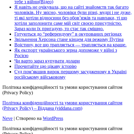
тебе з війни(Відео)
Я навіть не очікувала, що на сайті знайомств так багато
чоловіків. Ну звісно, чоловіки були різні, мудрі і не дуже,
ті які хотіли відносини без обов’язків та навпаки, ті що
хотіли заполонити саме мій світ своєю присутністю.
Зараз коли їх пригадую, то стає так смішно.
Готуються до “референдуму” в окупованих регіонах
Звільнення Херсона стане кінцем для режиму Путіна
Воістину, все що трапляється — трапляється на краще.
Як експорт українського зерна допоможе у війні з
Росією
Чи варто зараз купувати долари
Прочитайте цю цікаву історію
Суд пом’якшив вирок першому засудженому в Україні
російському військовому
Політика конфіденційності та умови користування сайтом
(Privacy Policy)
Політика конфіденційності та умови користування сайтом
(Privacy Policy) – Віддана (viddana.com)
Neve
| Створено на
WordPress
Політика конфіденційності та умови користування сайтом
(Privacy Policy)