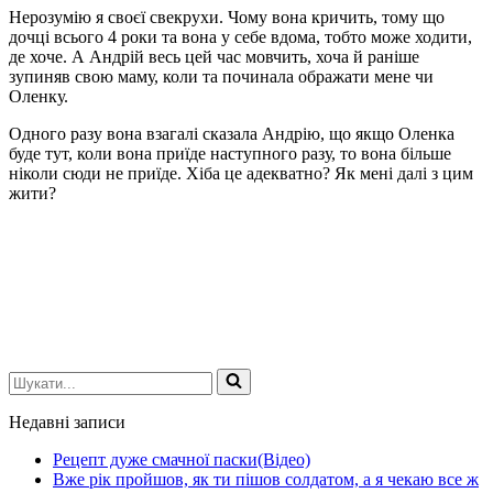
Нерозумію я своєї свекрухи. Чому вона кричить, тому що
дочці всього 4 роки та вона у себе вдома, тобто може ходити,
де хоче. А Андрій весь цей час мовчить, хоча й раніше
зупиняв свою маму, коли та починала ображати мене чи
Оленку.
Одного разу вона взагалі сказала Андрію, що якщо Оленка
буде тут, коли вона приїде наступного разу, то вона більше
ніколи сюди не приїде. Хіба це адекватно? Як мені далі з цим
жити?
Шукати...
Недавні записи
Рецепт дуже смачної паски(Відео)
Вже рік пройшов, як ти пішов солдатом, а я чекаю все ж