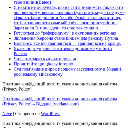
тебе з війни(Відео)
Я навіть не очікувала, що на сайті знайомств так багато
чоловіків. Ну звісно, чоловіки були різні, мудрі і не дуже,
ті які хотіли відносини без обов’язків та навпаки, ті що
хотіли заполонити саме мій світ своєю присутністю.
Зараз коли їх пригадую, то стає так смішно.
Готуються до “референдуму” в окупованих регіонах
Звільнення Херсона стане кінцем для режиму Путіна
Воістину, все що трапляється — трапляється на краще.
Як експорт українського зерна допоможе у війні з
Росією
Чи варто зараз купувати долари
Прочитайте цю цікаву історію
Суд пом’якшив вирок першому засудженому в Україні
російському військовому
Політика конфіденційності та умови користування сайтом
(Privacy Policy)
Політика конфіденційності та умови користування сайтом
(Privacy Policy) – Віддана (viddana.com)
Neve
| Створено на
WordPress
Політика конфіденційності та умови користування сайтом