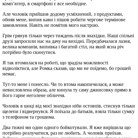
комп’ютер, в смартфоні є все необхідне.
Але чоловік прийшов додому усміхнений, з продуктами,
обняв мене, випив кави і пішов робити чергове термінове
замовлення. Навіть не помітив мого настрою.
Грім грянув тільки через тиждень після знахідки. Наші спільні
друзі запросили нас на дачу на вихідні. Передбачалася лазня,
велика компанія, випивка і багатий стіл, на який ясна річ
потрібно було скинутися.
Я так втомилася на роботі, що зраділа можливості
відволіктися, але Ромка сказав, що ми не поїдемо, бо грошей
немає.
Тут-то мене і понесло. Чи то втома накопичилася, а може
невисловлена ​​образа, але кинула ту саму джинсовку прямо в
його гарне неголене обличчя.
Чоловік в шоці від моєї знахідки ніби остовпів, стиснув тільки
щелепи і відвернувся. Я поїхала до батьків, взяла тільки сумку
з телефоном та грошима.
Два тижні ми один одного бойкотували. Я вже вирішила що
потрібно розлучатися, раз не любить. А чоловік приїхав.