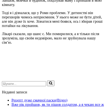
Зайшов, мовчки в будинок, поцілував маму і пройшов в мою
кімнату.
Тоді я і дізналася, що у Роми проблеми. У дитинстві він
перехворів чимось неприємним. У нього може не бути дітей,
але він дуже їх хоче. Зізнатися мені боявся, ось і збирав гроші
потайки на лікування.
Лікарі сказали, що шанс є. Ми помирилися, а я тільки після
зрозуміла, що своїм недовірою, мало не зруйнувала нашу
сім’ю.
Шукати...
Недавні записи
Рецепт дуже смачної паски(Відео)
Вже рік пройшов, як ти пішов солдатом, а я чекаю все ж