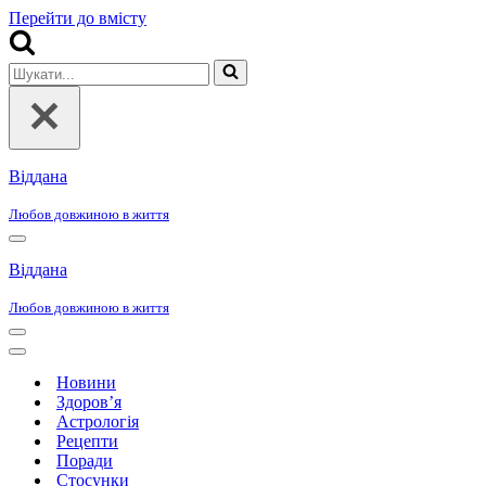
Перейти до вмісту
Шукати...
Віддана
Любов довжиною в життя
Меню
навігації
Віддана
Любов довжиною в життя
Меню
навігації
Меню
навігації
Новини
Здоров’я
Астрологія
Рецепти
Поради
Стосунки