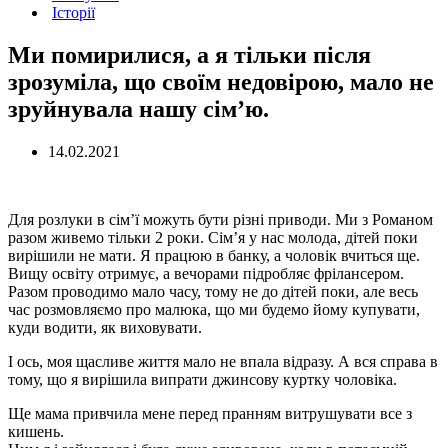
Історії
Ми помирилися, а я тільки після
зрозуміла, що своїм недовірою, мало не
зруйнувала нашу сім’ю.
14.02.2021
Для розлуки в сім’ї можуть бути різні приводи. Ми з Романом
разом живемо тільки 2 роки. Сім’я у нас молода, дітей поки
вирішили не мати. Я працюю в банку, а чоловік вчиться ще.
Вищу освіту отримує, а вечорами підробляє фрілансером.
Разом проводимо мало часу, тому не до дітей поки, але весь
час розмовляємо про малюка, що ми будемо йому купувати,
куди водити, як виховувати.
І ось, моя щасливе життя мало не впала відразу. А вся справа в
тому, що я вирішила випрати джинсову куртку чоловіка.
Ще мама привчила мене перед пранням витрушувати все з
кишень.