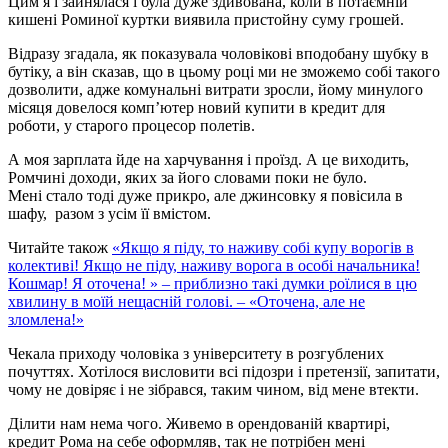
Цим я і зайнялася і була дуже здивована, коли в потаємній
кишені Роминої куртки виявила пристойну суму грошей.
Відразу згадала, як показувала чоловікові вподобану шубку в
бутіку, а він сказав, що в цьому році ми не зможемо собі такого
дозволити, адже комунальні витрати зросли, йому минулого
місяця довелося комп’ютер новий купити в кредит для
роботи, у старого процесор полетів.
А моя зарплата йде на харчування і проїзд. А це виходить,
Ромчині доходи, яких за його словами поки не було.
Мені стало тоді дуже прикро, але джинсовку я повісила в
шафу, разом з усім її вмістом.
Читайте також
«Якщо я піду, то наживу собі купу ворогів в
колективі! Якщо не піду, наживу ворога в особі начальника!
Кошмар! Я оточена! » – приблизно такі думки роїлися в цю
хвилину в моїй нещасній голові. – «Оточена, але не
зломлена!»
Чекала приходу чоловіка з університету в розгублених
почуттях. Хотілося висловити всі підозри і претензії, запитати,
чому не довіряє і не зібрався, таким чином, від мене втекти.
Ділити нам нема чого. Живемо в орендованій квартирі,
кредит Рома на себе оформляв, так не потрібен мені