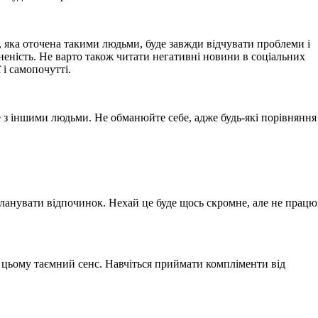
, яка оточена такими людьми, буде завжди відчувати проблеми і
вненість. Не варто також читати негативні новини в соціальних
 і самопочутті.
е з іншими людьми. Не обманюйте себе, адже будь-які порівнянн
 планувати відпочинок. Нехай це буде щось скромне, але не прац
 цьому таємний сенс. Навчіться приймати компліменти від