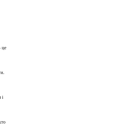
 це
ги.
 і
хто