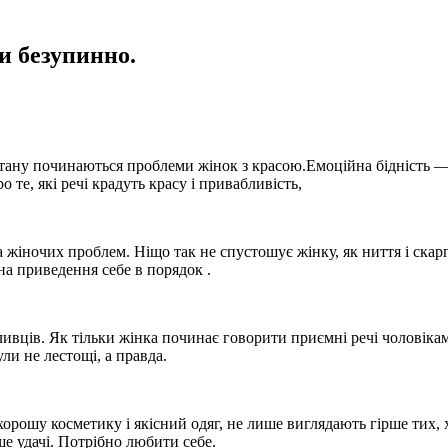
и безупинно.
стану починаються проблеми жінок з красою.Емоційна бідність —
 те, які речі крадуть красу і привабливість,
 жіночих проблем. Ніщо так не спустошує жінку, як ниття і скар
а приведення себе в порядок .
ливців. Як тільки жінка починає говорити приємні речі чоловікам
ли не лестощі, а правда.
хорошу косметику і якісний одяг, не лише виглядають гірше тих, 
е удачі. Потрібно любити себе.