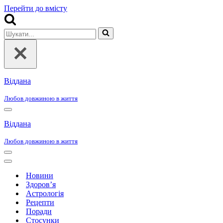
Перейти до вмісту
Шукати...
Віддана
Любов довжиною в життя
Меню
навігації
Віддана
Любов довжиною в життя
Меню
навігації
Меню
навігації
Новини
Здоров’я
Астрологія
Рецепти
Поради
Стосунки