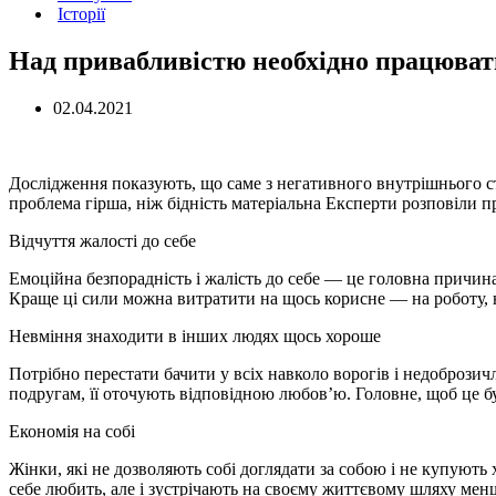
Історії
Над привабливістю необхідно працюват
02.04.2021
Дослідження показують, що саме з негативного внутрішнього 
проблема гірша, ніж бідність матеріальна Експерти розповіли про
Відчуття жалості до себе
Емоційна безпорадність і жалість до себе — це головна причина
Краще ці сили можна витратити на щось корисне — на роботу, н
Невміння знаходити в інших людях щось хороше
Потрібно перестати бачити у всіх навколо ворогів і недоброзич
подругам, її оточують відповідною любов’ю. Головне, щоб це бу
Економія на собі
Жінки, які не дозволяють собі доглядати за собою і не купують 
себе любить, але і зустрічають на своєму життєвому шляху менш