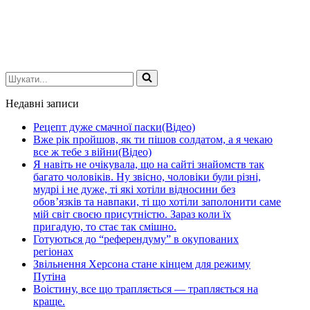
Шукати...
Недавні записи
Рецепт дуже смачної паски(Відео)
Вже рік пройшов, як ти пішов солдатом, а я чекаю
все ж тебе з війни(Відео)
Я навіть не очікувала, що на сайті знайомств так
багато чоловіків. Ну звісно, чоловіки були різні,
мудрі і не дуже, ті які хотіли відносини без
обов’язків та навпаки, ті що хотіли заполонити саме
мій світ своєю присутністю. Зараз коли їх
пригадую, то стає так смішно.
Готуються до “референдуму” в окупованих
регіонах
Звільнення Херсона стане кінцем для режиму
Путіна
Воістину, все що трапляється — трапляється на
краще.