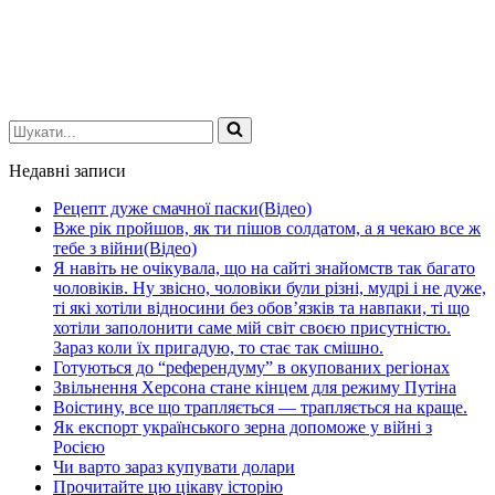
Шукати...
Недавні записи
Рецепт дуже смачної паски(Відео)
Вже рік пройшов, як ти пішов солдатом, а я чекаю все ж
тебе з війни(Відео)
Я навіть не очікувала, що на сайті знайомств так багато
чоловіків. Ну звісно, чоловіки були різні, мудрі і не дуже,
ті які хотіли відносини без обов’язків та навпаки, ті що
хотіли заполонити саме мій світ своєю присутністю.
Зараз коли їх пригадую, то стає так смішно.
Готуються до “референдуму” в окупованих регіонах
Звільнення Херсона стане кінцем для режиму Путіна
Воістину, все що трапляється — трапляється на краще.
Як експорт українського зерна допоможе у війні з
Росією
Чи варто зараз купувати долари
Прочитайте цю цікаву історію