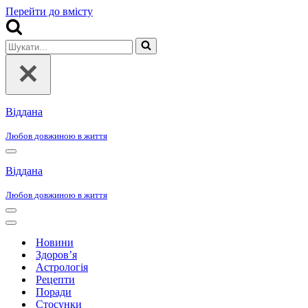
Перейти до вмісту
Шукати...
Віддана
Любов довжиною в життя
Меню
навігації
Віддана
Любов довжиною в життя
Меню
навігації
Меню
навігації
Новини
Здоров’я
Астрологія
Рецепти
Поради
Стосунки