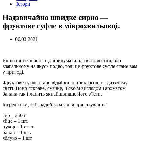
Історії
Надзвичайно швидке сирно —
фруктове суфле в мікрохвильовці.
06.03.2021
Якщо ви не знаєте, що придумати на свято дитині, або
взагальному на якусь подію, тоді це фруктове суфле стане вам
у пригоді.
Фруктове суфле стане відмінною прикрасою на дитячому
святі! Воно яскраве, смачне, і своїм виглядом і ароматом
банана так і манить якнайшвидше його з’їсти.
Інгредієнти, які знадобляться для приготування:
сир – 250 г
яйце – 1 шт.
цукор – 1 ст. л.
банан – 1 шт.
яблуко – 1 шт.