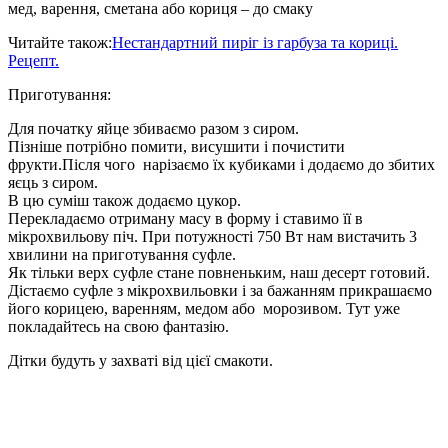
мед, варення, сметана або кориця – до смаку
Читайте також:
Нестандартний пиріг із гарбуза та кориці.
Рецепт.
Приготування:
Для початку яйце збиваємо разом з сиром.
Пізніше потрібно помити, висушити і почистити
фрукти.Після чого нарізаємо їх кубиками і додаємо до збитих
яєць з сиром.
В цю суміш також додаємо цукор.
Перекладаємо отриману масу в форму і ставимо її в
мікрохвильову піч. При потужності 750 Вт нам вистачить 3
хвилини на приготування суфле.
Як тільки верх суфле стане повненьким, наш десерт готовий.
Дістаємо суфле з мікрохвильовки і за бажанням прикрашаємо
його корицею, варенням, медом або морозивом. Тут уже
покладайтесь на свою фантазію.
Дітки будуть у захваті від цієї смакоти.