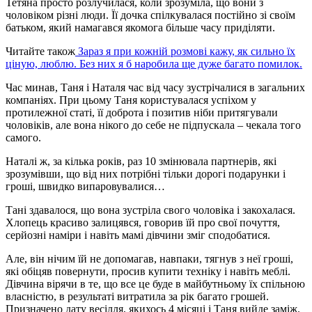
Тетяна просто розлучилася, коли зрозуміла, що вони з
чоловіком різні люди. Її дочка спілкувалася постійно зі своїм
батьком, який намагався якомога більше часу приділяти.
Читайте також
Зараз я при кожній розмові кажу, як сильно їх
ціную, люблю. Без них я б наробила ще дуже багато помилок.
Час минав, Таня і Наталя час від часу зустрічалися в загальних
компаніях. При цьому Таня користувалася успіхом у
протилежної статі, її доброта і позитив ніби притягували
чоловіків, але вона нікого до себе не підпускала – чекала того
самого.
Наталі ж, за кілька років, раз 10 змінювала партнерів, які
зрозумівши, що від них потрібні тільки дорогі подарунки і
гроші, швидко випаровувалися…
Тані здавалося, що вона зустріла свого чоловіка і закохалася.
Хлопець красиво залицявся, говорив їй про свої почуття,
серйозні наміри і навіть мамі дівчини зміг сподобатися.
Але, він нічим їй не допомагав, навпаки, тягнув з неї гроші,
які обіцяв повернути, просив купити техніку і навіть меблі.
Дівчина вірячи в те, що все це буде в майбутньому їх спільною
власністю, в результаті витратила за рік багато грошей.
Призначено дату весілля, якихось 4 місяці і Таня вийде заміж.