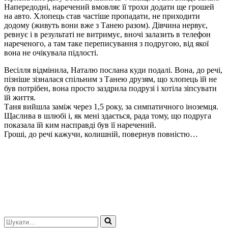
Напередодні, наречений вмовляє її трохи додати ще грошей
на авто. Хлопець став частіше пропадати, не приходити
додому (живуть вони вже з Танею разом). Дівчина нервує,
ревнує і в результаті не витримує, вночі залазить в телефон
нареченого, а там таке переписування з подругою, від якої
вона не очікувала підлості.
Весілля відмiнила, Наталю послана куди подалі. Вона, до речі,
пізніше зізналася спільним з Танею друзям, що хлопець їй не
був потрібен, вона просто заздрила подрузі і хотіла зіпсувати
їй життя.
Таня вийшла заміж через 1,5 року, за симпатичного іноземця.
Щаслива в шлюбі і, як мені здається, рада тому, що подруга
показала їй ким насправді був її наречений.
Гроші, до речі кажучи, колишній, повернув повністю…
Шукати...