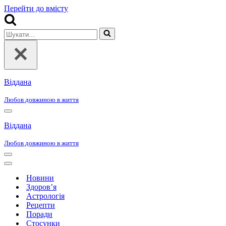
Перейти до вмісту
Шукати...
Віддана
Любов довжиною в життя
Меню
навігації
Віддана
Любов довжиною в життя
Меню
навігації
Меню
навігації
Новини
Здоров’я
Астрологія
Рецепти
Поради
Стосунки