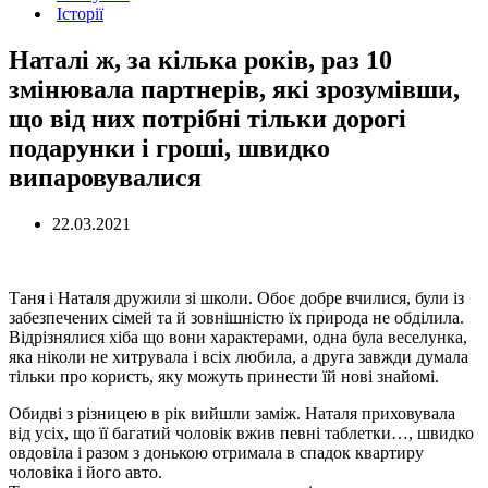
Історії
Наталі ж, за кілька років, раз 10
змінювала партнерів, які зрозумівши,
що від них потрібні тільки дорогі
подарунки і гроші, швидко
випаровувалися
22.03.2021
Таня і Наталя дружили зі школи. Обоє добре вчилися, були із
забезпечених сімей та й зовнішністю їх природа не обділила.
Відрізнялися хіба що вони характерами, одна була веселунка,
яка ніколи не хитрувала і всіх любила, а друга завжди думала
тільки про користь, яку можуть принести їй нові знайомі.
Обидві з різницею в рік вийшли заміж. Наталя приховувала
від усіх, що її багатий чоловік вжив певні таблетки…, швидко
овдовіла і разом з донькою отримала в спадок квартиру
чоловіка і його авто.