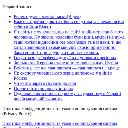
Недавні записи
Рецепт дуже смачної паски(Відео)
Вже рік пройшов, як ти пішов солдатом, а я чекаю все ж
тебе з війни(Відео)
Я навіть не очікувала, що на сайті знайомств так багато
чоловіків. Ну звісно, чоловіки були різні, мудрі і не дуже,
ті які хотіли відносини без обов’язків та навпаки, ті що
хотіли заполонити саме мій світ своєю присутністю.
Зараз коли їх пригадую, то стає так смішно.
Готуються до “референдуму” в окупованих регіонах
Звільнення Херсона стане кінцем для режиму Путіна
Воістину, все що трапляється — трапляється на краще.
Як експорт українського зерна допоможе у війні з
Росією
Чи варто зараз купувати долари
Прочитайте цю цікаву історію
Суд пом’якшив вирок першому засудженому в Україні
російському військовому
Політика конфіденційності та умови користування сайтом
(Privacy Policy)
Політика конфіденційності та умови користування сайтом